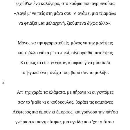
ξεχώθ'κε ένα καλόγηρο, στο κούφιο που αγρυπνούσα
«Λαγέ μ' να πείς στη μάνα σου, ν' ανάψει μια τζιαμάλω
να φτιάξει μια μελαχρινή, ζιούμπενα δίχως άλλο».
Μόνος να την φχαριστηθείς, μόνος να την μανέψεις
και τ' άλλο γιόκα μ' το πρωί, σίγουρα θα ματσέψεις
Κι όπως τα είπε γένηκαν, κι αφού 'γινα μουσκίδι
το 'βγαλα ένα μονάχο του, βαρύ σαν το μολύβι.
2
Απ' της χαράς τα κλάματα, με πήρανε κι οι γκντάμες
σαν το 'μαθε κι ο κούρκουλας, βαράει τις καμπάνες
Λέφτερος πια ήμουν κι έμορφος, και γρήγορα την πάτ'σα
γνώρισα κι παντρεύτηκα, μια αγκίδα που 'χε τσιάτσια.