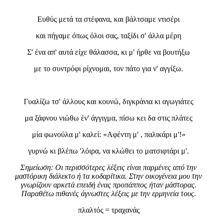
Ευθύς μετά τα στέφανα, και βάλτσαμε ντισέρι
και πήγαμε όπως όλοι σας, ταξίδι σ' άλλα μέρη
Σ' ένα απ' αυτά είχε θάλασσα, κι μ' ήρθε να βουτήξω
με το συντρόφι ρίχνομαι, τον πάτο για ν' αγγίξω.
Γυαλίζω τσ' άλλους και κουνώ, διγκράνια κι αγωγιάτες
μα ξάφνου νιώθω έν' άγγιγμα, πίσω κει δα στις πλάτες
μία φωνούλα μ' καλεί: «Αφέντη μ' , παλικάρι μ'!»
γυρνώ κι βλέπω 'λόιρα, να κλώθει το ματσιφτάρι μ'.
Σημείωση: Οι περισσότερες λέξεις είναι παρμένες από την
μαστόρικη διάλεκτο ή τα κοδαρίτικα. Στην οικογένεια μου την
γνωρίζουν αρκετά επειδή ένας προπάππος ήταν μάστορας.
Παραθέτω πιθανές άγνωστες λέξεις με την ερμηνεία τους.
πλαλτός = τραχανάς