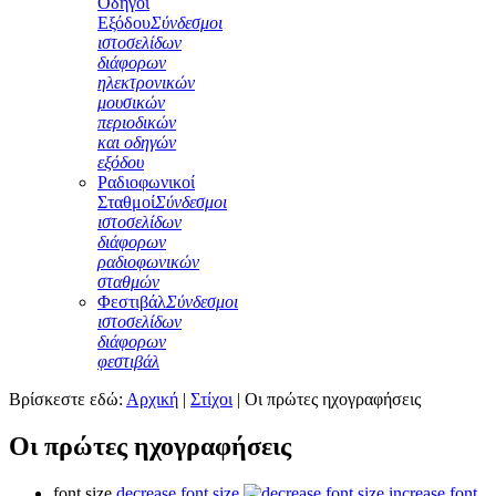
Οδηγοί
Εξόδου
Σύνδεσμοι
ιστοσελίδων
διάφορων
ηλεκτρονικών
μουσικών
περιοδικών
και οδηγών
εξόδου
Ραδιοφωνικοί
Σταθμοί
Σύνδεσμοι
ιστοσελίδων
διάφορων
ραδιοφωνικών
σταθμών
Φεστιβάλ
Σύνδεσμοι
ιστοσελίδων
διάφορων
φεστιβάλ
Βρίσκεστε εδώ:
Αρχική
|
Στίχοι
|
Οι πρώτες ηχογραφήσεις
Οι πρώτες ηχογραφήσεις
font size
decrease font size
increase font