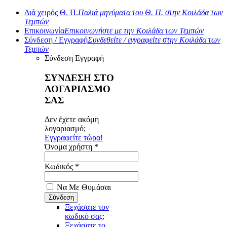
Διά χειρός Θ. Π.
Παλιά μηνύματα του Θ. Π. στην Κοιλάδα των
Τεμπών
Επικοινωνία
Επικοινωνήστε με την Κοιλάδα των Τεμπών
Σύνδεση / Εγγραφή
Συνδεθείτε / εγγραφείτε στην Κοιλάδα των
Τεμπών
Σύνδεση
Εγγραφή
ΣΥΝΔΕΣΗ ΣΤΟ
ΛΟΓΑΡΙΑΣΜΟ
ΣΑΣ
Δεν έχετε ακόμη
λογαριασμό;
Εγγραφείτε τώρα!
Όνομα χρήστη *
Κωδικός *
Να Με Θυμάσαι
Ξεχάσατε τον
κωδικό σας;
Ξεχάσατε το