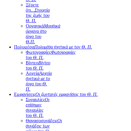
Ξέρετε
ότι...
Στοιχεία
της ζωής του
Θ. Π.
Οργανικά
Μουσικά
όργανα στο
έργο του
Θ.Π.
Πολυμέσα
Πολυμέσα σχετικά με τον Θ. Π.
Φωτογραφίες
Φωτογραφίες
του Θ. Π.
Βίντεο
Βίντεο
του Θ. Π.
Αρχεία
Αρχεία
σχετικά με το
έργο του Θ.
Π.
Εμφανίσεις
Οι ζωντανές εμφανίσεις του Θ. Π.
Συναυλίες
Οι
επίσημες
συναυλίες
του Θ. Π.
Θανασοσυνάξεις
Οι
συνάξεις των