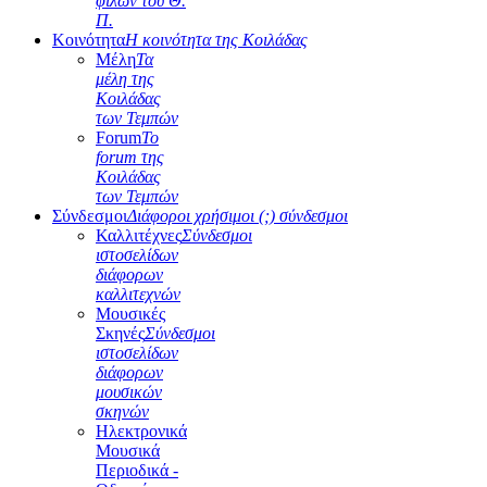
φίλων του Θ.
Π.
Κοινότητα
Η κοινότητα της Κοιλάδας
Μέλη
Τα
μέλη της
Κοιλάδας
των Τεμπών
Forum
Το
forum της
Κοιλάδας
των Τεμπών
Σύνδεσμοι
Διάφοροι χρήσιμοι (;) σύνδεσμοι
Καλλιτέχνες
Σύνδεσμοι
ιστοσελίδων
διάφορων
καλλιτεχνών
Μουσικές
Σκηνές
Σύνδεσμοι
ιστοσελίδων
διάφορων
μουσικών
σκηνών
Ηλεκτρονικά
Μουσικά
Περιοδικά -