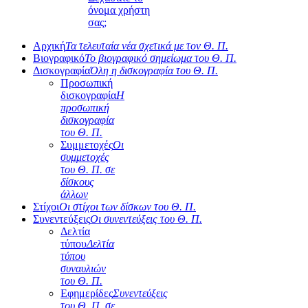
όνομα χρήστη
σας;
Αρχική
Τα τελευταία νέα σχετικά με τον Θ. Π.
Βιογραφικό
Το βιογραφικό σημείωμα του Θ. Π.
Δισκογραφία
Όλη η δισκογραφία του Θ. Π.
Προσωπική
δισκογραφία
Η
προσωπική
δισκογραφία
του Θ. Π.
Συμμετοχές
Οι
συμμετοχές
του Θ. Π. σε
δίσκους
άλλων
Στίχοι
Οι στίχοι των δίσκων του Θ. Π.
Συνεντεύξεις
Οι συνεντεύξεις του Θ. Π.
Δελτία
τύπου
Δελτία
τύπου
συναυλιών
του Θ. Π.
Εφημερίδες
Συνεντεύξεις
του Θ. Π. σε