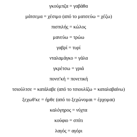
γκούμπζα = γαβάθα
μάτσεμα = χέσιμο (από το ματσεύω = χέζω)
πισπιλής = κώλος
μανεύω = τρώω
γαβρί = τυρί
νταλαμάγκο = γάλα
γκρέτσω = γριά
πονιτ'κή = πονετική
τσιούλτσε = κατάλαβε (από το τσιουλίζω = καταλαβαίνω)
ξεχωθ'κε = ήρθε (από το ξεχώνομαι = έρχομαι)
καλόγηρος = νύχτα
κούφιο = σπίτι
λαγός = αγόρι