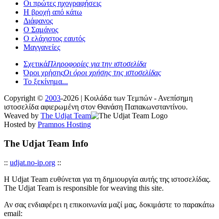
Οι πρώτες ηχογραφήσεις
Η βροχή από κάτω
Διάφανος
Ο Σαμάνος
Ο ελάχιστος εαυτός
Μαγγανείες
Σχετικά
Πληροφορίες για την ιστοσελίδα
Όροι χρήσης
Οι όροι χρήσης της ιστοσελίδας
Το ξεκίνημα...
Copyright ©
2003
-2026 | Κοιλάδα των Τεμπών - Ανεπίσημη
ιστοσελίδα αφιερωμένη στον Θανάση Παπακωνσταντίνου.
Weaved by
The Udjat Team
Hosted by
Pramnos Hosting
The Udjat Team Info
::
udjat.no-ip.org
::
Η Udjat Team ευθύνεται για τη δημιουργία αυτής της ιστοσελίδας.
The Udjat Team is responsible for weaving this site.
Αν σας ενδιαφέρει η επικοινωνία μαζί μας, δοκιμάστε το παρακάτω
email: