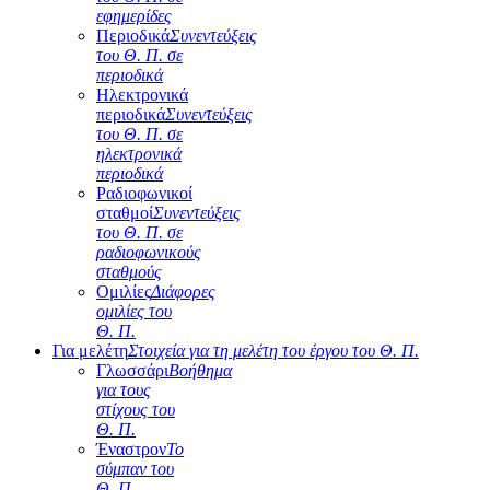
εφημερίδες
Περιοδικά
Συνεντεύξεις
του Θ. Π. σε
περιοδικά
Ηλεκτρονικά
περιοδικά
Συνεντεύξεις
του Θ. Π. σε
ηλεκτρονικά
περιοδικά
Ραδιοφωνικοί
σταθμοί
Συνεντεύξεις
του Θ. Π. σε
ραδιοφωνικούς
σταθμούς
Ομιλίες
Διάφορες
ομιλίες του
Θ. Π.
Για μελέτη
Στοιχεία για τη μελέτη του έργου του Θ. Π.
Γλωσσάρι
Βοήθημα
για τους
στίχους του
Θ. Π.
Έναστρον
Το
σύμπαν του
Θ. Π.