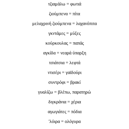
τζιαμάλω = φωτιά
ζιούμπενα = πίτα
μελαχρινή ζιούμπενα = λαχανόπιτα
γκντάμες = μύξες
κούρκουλας = παπάς
αγκίδα = νεαρά ύπαρξη
τσιάτσια = λεφτά
ντισέρι = γαϊδούρι
συντρόφι = βρακί
γυαλίζω = βλέπω, παρατηρώ
διγκράνια = χέρια
αγωγιάτες = πόδια
'λόιρα = ολόγυρα