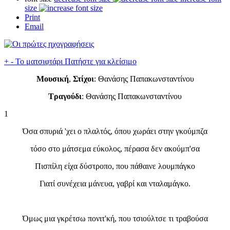
size
Print
Email
+
-
Το ματσιφτάρι
Πατήστε για κλείσιμο
Μουσική
,
Στίχοι
: Θανάσης Παπακωνσταντίνου
Τραγούδι
: Θανάσης Παπακωνσταντίνου
1
Όσα σπυριά 'χει ο πλαλτός, όπου χωράει στην γκούμπζα
τόσο στο μάτσεμα εύκολος, πέρασα δεν ακούμπ'σα
Πισπίλη είχα δύστροπο, που πάθαινε λουμπάγκο
Γιατί συνέχεια μάνευα, γαβρί και νταλαμάγκο.
Όμως μια γκρέτσω πονιτ'κή, που τσιούλτσε τι τραβούσα