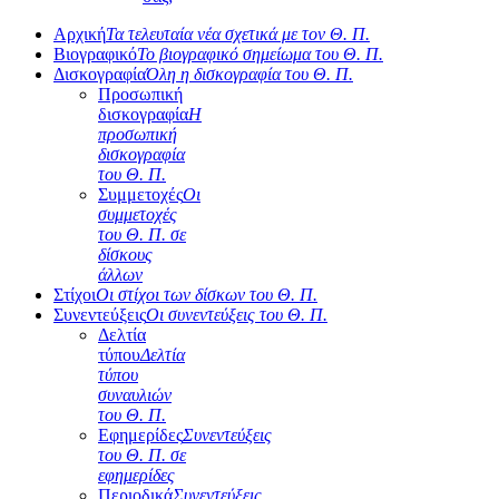
Αρχική
Τα τελευταία νέα σχετικά με τον Θ. Π.
Βιογραφικό
Το βιογραφικό σημείωμα του Θ. Π.
Δισκογραφία
Όλη η δισκογραφία του Θ. Π.
Προσωπική
δισκογραφία
Η
προσωπική
δισκογραφία
του Θ. Π.
Συμμετοχές
Οι
συμμετοχές
του Θ. Π. σε
δίσκους
άλλων
Στίχοι
Οι στίχοι των δίσκων του Θ. Π.
Συνεντεύξεις
Οι συνεντεύξεις του Θ. Π.
Δελτία
τύπου
Δελτία
τύπου
συναυλιών
του Θ. Π.
Εφημερίδες
Συνεντεύξεις
του Θ. Π. σε
εφημερίδες
Περιοδικά
Συνεντεύξεις