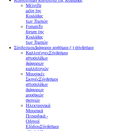
Κοινότητα
Η κοινότητα της Κοιλάδας
Μέλη
Τα
μέλη της
Κοιλάδας
των Τεμπών
Forum
Το
forum της
Κοιλάδας
των Τεμπών
Σύνδεσμοι
Διάφοροι χρήσιμοι (;) σύνδεσμοι
Καλλιτέχνες
Σύνδεσμοι
ιστοσελίδων
διάφορων
καλλιτεχνών
Μουσικές
Σκηνές
Σύνδεσμοι
ιστοσελίδων
διάφορων
μουσικών
σκηνών
Ηλεκτρονικά
Μουσικά
Περιοδικά -
Οδηγοί
Εξόδου
Σύνδεσμοι