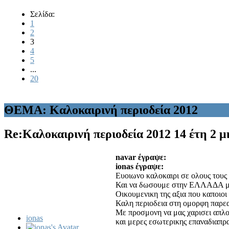
Σελίδα:
1
2
3
4
5
...
20
ΘΕΜΑ: Καλοκαιρινή περιοδεία 2012
Re:Καλοκαιρινή περιοδεία 2012
14 έτη 2 μ
navar έγραψε:
ionas έγραψε:
Ευοιωνο καλοκαιρι σε ολους τους 
Και να δωσουμε στην ΕΛΛΑΔΑ μας
Οικουμενικη της αξια που καποιοι
Καλη περιοδεια στη ομορφη παρε
Με προσμονη να μας χαρισει απλο
ionas
και μερες εσωτερικης επαναδιαπρα