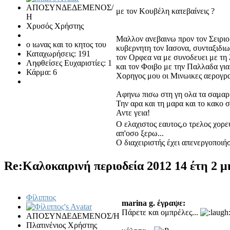
ΑΠΟΣΥΝΔΕΔΕΜΕΝΟΣ/
με τον Κουβέλη κατεβαίνεις ?
Η
Χρυσός Χρήστης
Μαλλον ανεβαινω προν τον Σειρι
ο ιωνας και το κητος του
κυβερνητη τον Ιασονα, συνταξιδι
Καταχωρήσεις: 191
τον Ορφεα να με συνοδευει με τη 
Ληφθείσες Ευχαριστίες: 1
και τον Φοιβο με την Παλλαδα για
Κάρμα: 6
Χορηγος μου οι Μινωικες αερογρ
Αφηνω πισω στη γη ολα τα σαμαρια
Την αρα και τη μαρα και το κακο
Αντε γεια!
Ο ελαχιστος εαυτος,ο τρελος χορε
απ'οσο ξερω...
Ο διαχειριστής έχει απενεργοποιή
Re:Καλοκαιρινή περιοδεία 2012
14 έτη 2 μ
Φίλιππος
marina g. έγραψε:
Πάρετε και ομπρέλες...
ΑΠΟΣΥΝΔΕΔΕΜΕΝΟΣ/Η
Πλατινένιος Χρήστης