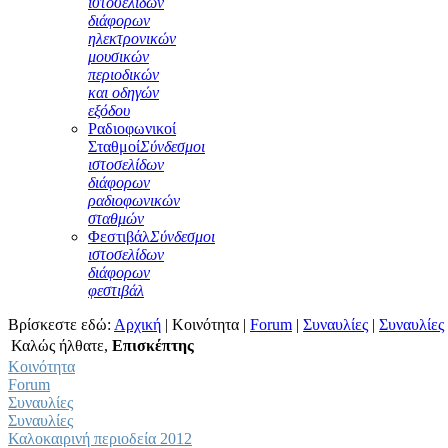
ιστοσελίδων
διάφορων
ηλεκτρονικών
μουσικών
περιοδικών
και οδηγών
εξόδου
Ραδιοφωνικοί
Σταθμοί
Σύνδεσμοι
ιστοσελίδων
διάφορων
ραδιοφωνικών
σταθμών
Φεστιβάλ
Σύνδεσμοι
ιστοσελίδων
διάφορων
φεστιβάλ
Βρίσκεστε εδώ:
Αρχική
|
Κοινότητα
|
Forum
|
Συναυλίες
|
Συναυλίες
Καλώς ήλθατε,
Επισκέπτης
Κοινότητα
Forum
Συναυλίες
Συναυλίες
Καλοκαιρινή περιοδεία 2012