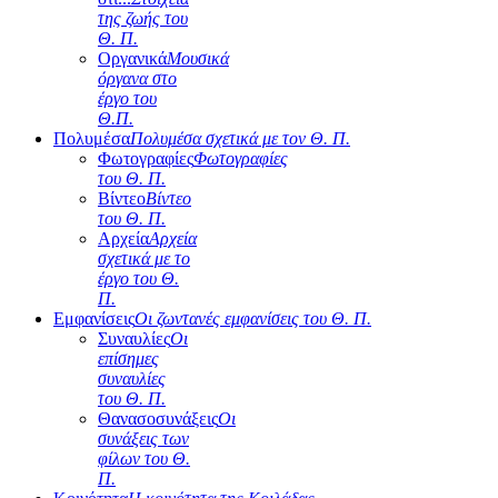
της ζωής του
Θ. Π.
Οργανικά
Μουσικά
όργανα στο
έργο του
Θ.Π.
Πολυμέσα
Πολυμέσα σχετικά με τον Θ. Π.
Φωτογραφίες
Φωτογραφίες
του Θ. Π.
Βίντεο
Βίντεο
του Θ. Π.
Αρχεία
Αρχεία
σχετικά με το
έργο του Θ.
Π.
Εμφανίσεις
Οι ζωντανές εμφανίσεις του Θ. Π.
Συναυλίες
Οι
επίσημες
συναυλίες
του Θ. Π.
Θανασοσυνάξεις
Οι
συνάξεις των
φίλων του Θ.
Π.