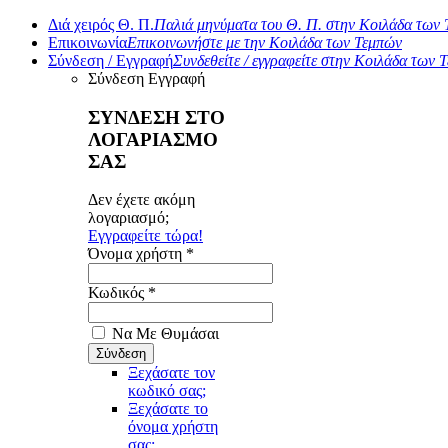
Διά χειρός Θ. Π.
Παλιά μηνύματα του Θ. Π. στην Κοιλάδα των
Επικοινωνία
Επικοινωνήστε με την Κοιλάδα των Τεμπών
Σύνδεση / Εγγραφή
Συνδεθείτε / εγγραφείτε στην Κοιλάδα των 
Σύνδεση
Εγγραφή
ΣΥΝΔΕΣΗ ΣΤΟ
ΛΟΓΑΡΙΑΣΜΟ
ΣΑΣ
Δεν έχετε ακόμη
λογαριασμό;
Εγγραφείτε τώρα!
Όνομα χρήστη *
Κωδικός *
Να Με Θυμάσαι
Ξεχάσατε τον
κωδικό σας;
Ξεχάσατε το
όνομα χρήστη
σας;