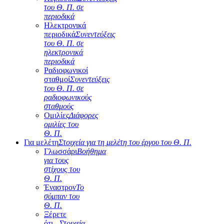
του Θ. Π. σε
περιοδικά
Ηλεκτρονικά
περιοδικά
Συνεντεύξεις
του Θ. Π. σε
ηλεκτρονικά
περιοδικά
Ραδιοφωνικοί
σταθμοί
Συνεντεύξεις
του Θ. Π. σε
ραδιοφωνικούς
σταθμούς
Ομιλίες
Διάφορες
ομιλίες του
Θ. Π.
Για μελέτη
Στοιχεία για τη μελέτη του έργου του Θ. Π.
Γλωσσάρι
Βοήθημα
για τους
στίχους του
Θ. Π.
Έναστρον
Το
σύμπαν του
Θ. Π.
Ξέρετε
ότι...
Στοιχεία