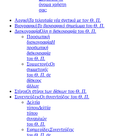
όνομα χρήστη
σας;
Αρχική
Τα τελευταία νέα σχετικά με τον Θ. Π.
Βιογραφικό
Το βιογραφικό σημείωμα του Θ. Π.
Δισκογραφία
Όλη η δισκογραφία του Θ. Π.
Προσωπική
δισκογραφία
Η
προσωπική
δισκογραφία
του Θ. Π.
Συμμετοχές
Οι
συμμετοχές
του Θ. Π. σε
δίσκους
άλλων
Στίχοι
Οι στίχοι των δίσκων του Θ. Π.
Συνεντεύξεις
Οι συνεντεύξεις του Θ. Π.
Δελτία
τύπου
Δελτία
τύπου
συναυλιών
του Θ. Π.
Εφημερίδες
Συνεντεύξεις
του Θ. Π. σε