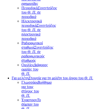
εφημερίδες
Περιοδικά
Συνεντεύξεις
του Θ. Π. σε
περιοδικά
Ηλεκτρονικά
περιοδικά
Συνεντεύξεις
του Θ. Π. σε
ηλεκτρονικά
περιοδικά
Ραδιοφωνικοί
σταθμοί
Συνεντεύξεις
του Θ. Π. σε
ραδιοφωνικούς
σταθμούς
Ομιλίες
Διάφορες
ομιλίες του
Θ. Π.
Για μελέτη
Στοιχεία για τη μελέτη του έργου του Θ. Π.
Γλωσσάρι
Βοήθημα
για τους
στίχους του
Θ. Π.
Έναστρον
Το
σύμπαν του
Θ. Π.