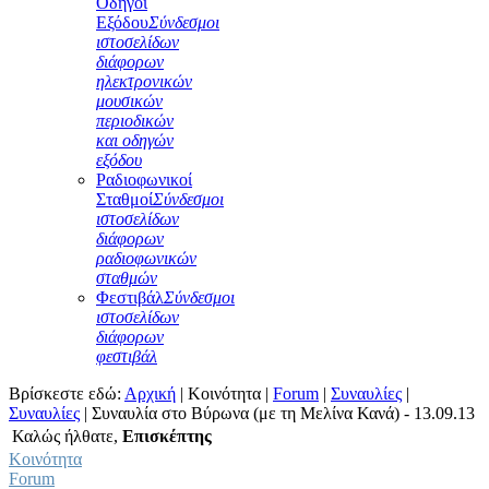
Οδηγοί
Εξόδου
Σύνδεσμοι
ιστοσελίδων
διάφορων
ηλεκτρονικών
μουσικών
περιοδικών
και οδηγών
εξόδου
Ραδιοφωνικοί
Σταθμοί
Σύνδεσμοι
ιστοσελίδων
διάφορων
ραδιοφωνικών
σταθμών
Φεστιβάλ
Σύνδεσμοι
ιστοσελίδων
διάφορων
φεστιβάλ
Βρίσκεστε εδώ:
Αρχική
|
Κοινότητα
|
Forum
|
Συναυλίες
|
Συναυλίες
|
Συναυλία στο Βύρωνα (με τη Μελίνα Κανά) - 13.09.13
Καλώς ήλθατε,
Επισκέπτης
Κοινότητα
Forum