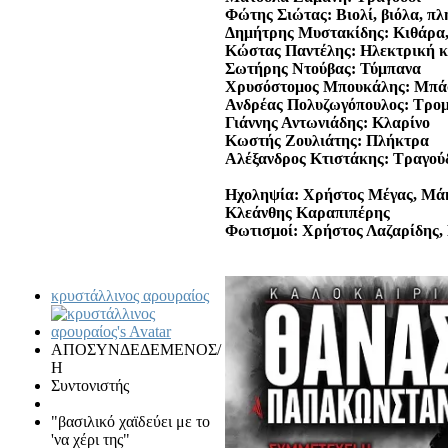
Φώτης Σιώτας: Βιολί, βιόλα, πλ
Δημήτρης Μυστακίδης: Κιθάρα,
Κώστας Παντέλης: Ηλεκτρική 
Σωτήρης Ντούβας: Τύμπανα
Χρυσόστομος Μπουκάλης: Μπά
Ανδρέας Πολυζωγόπουλος: Τρομ
Γιάννης Αντωνιάδης: Κλαρίνο
Κωστής Ζουλιάτης: Πλήκτρα
Αλέξανδρος Κτιστάκης: Τραγού
Ηχοληψία: Χρήστος Μέγας, Μάκ
Κλεάνθης Καραπιπέρης
Φωτισμοί: Χρήστος Λαζαρίδης,
κρυστάλλινος αρουραίος
ΑΠΟΣΥΝΔΕΔΕΜΕΝΟΣ/
Η
Συντονιστής
"βασιλικό χαϊδεύει με το
'να χέρι της"