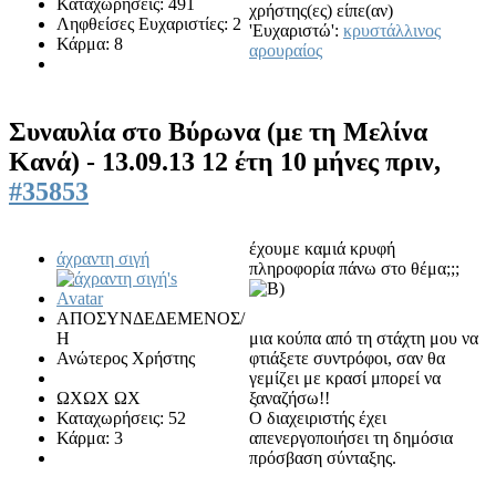
Καταχωρήσεις: 491
χρήστης(ες) είπε(αν)
Ληφθείσες Ευχαριστίες: 2
'Ευχαριστώ':
κρυστάλλινος
Κάρμα: 8
αρουραίος
Συναυλία στο Βύρωνα (με τη Μελίνα
Κανά) - 13.09.13
12 έτη 10 μήνες πριν,
#35853
έχουμε καμιά κρυφή
άχραντη σιγή
πληροφορία πάνω στο θέμα;;;
ΑΠΟΣΥΝΔΕΔΕΜΕΝΟΣ/
Η
μια κούπα από τη στάχτη μου να
Ανώτερος Χρήστης
φτιάξετε συντρόφοι, σαν θα
γεμίζει με κρασί μπορεί να
ΩΧΩΧ ΩΧ
ξαναζήσω!!
Καταχωρήσεις: 52
Ο διαχειριστής έχει
Κάρμα: 3
απενεργοποιήσει τη δημόσια
πρόσβαση σύνταξης.