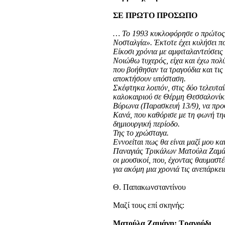
ΣΕ ΠΡΩΤΟ ΠΡΟΣΩΠΟ
… Το 1993 κυκλοφόρησε ο πρώτος 
Νοσταλγία». Έκτοτε έχει κυλήσει πο
Είκοσι χρόνια με αμφιταλαντεύσεις 
Νοιώθω τυχερός, είχα και έχω πολύ
που βοήθησαν τα τραγούδια και τις
αποκτήσουν υπόσταση.
Σκέφτηκα λοιπόν, στις δύο τελευταί
καλοκαιριού σε Θέρμη Θεσσαλονίκη
Βύρωνα (Παρασκευή 13/9), να προ
Κανά, που καθόρισε με τη φωνή τη
δημιουργική περίοδο.
Της το χρώσταγα.
Εννοείται πως θα είναι μαζί μου κα
Παναγιάς Τρικάλων Ματούλα Ζαμάν
οι μουσικοί, που, έχοντας θαυμαστέ
για ακόμη μια χρονιά τις ανεπάρκε
Θ. Παπακωνσταντίνου
Μαζί τους επί σκηνής:
Ματούλα Ζαμάνη: Τραγούδι