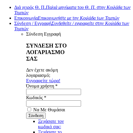
Διά χειρός Θ. Π.
Παλιά μηνύματα του Θ. Π. στην Κοιλάδα των
Τεμπών
Επικοινωνία
Επικοινωνήστε με την Κοιλάδα των Τεμπών
Σύνδεση / Εγγραφή
Συνδεθείτε / εγγραφείτε στην Κοιλάδα των
Τεμπών
Σύνδεση
Εγγραφή
ΣΥΝΔΕΣΗ ΣΤΟ
ΛΟΓΑΡΙΑΣΜΟ
ΣΑΣ
Δεν έχετε ακόμη
λογαριασμό;
Εγγραφείτε τώρα!
Όνομα χρήστη *
Κωδικός *
Να Με Θυμάσαι
Ξεχάσατε τον
κωδικό σας;
Ξεχάσατε το