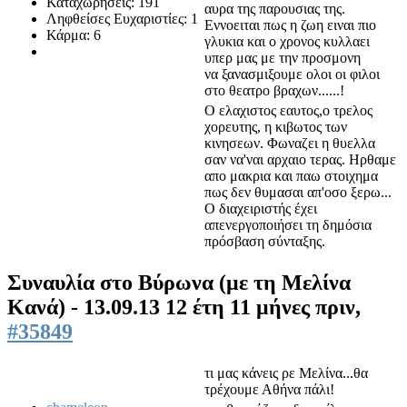
Καταχωρήσεις: 191
αυρα της παρουσιας της.
Ληφθείσες Ευχαριστίες: 1
Εννοειται πως η ζωη ειναι πιο
Κάρμα: 6
γλυκια και ο χρονος κυλλαει
υπερ μας με την προσμονη
να ξανασμιξουμε ολοι οι φιλοι
στο θεατρο βραχων......!
Ο ελαχιστος εαυτος,ο τρελος
χορευτης, η κιβωτος των
κινησεων. Φωναζει η θυελλα
σαν να'ναι αρχαιο τερας. Ηρθαμε
απο μακρια και παω στοιχημα
πως δεν θυμασαι απ'οσο ξερω...
Ο διαχειριστής έχει
απενεργοποιήσει τη δημόσια
πρόσβαση σύνταξης.
Συναυλία στο Βύρωνα (με τη Μελίνα
Κανά) - 13.09.13
12 έτη 11 μήνες πριν,
#35849
τι μας κάνεις ρε Μελίνα...θα
τρέχουμε Αθήνα πάλι!