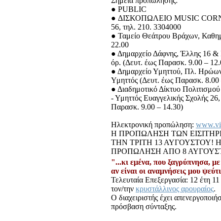
Σημεία προπώλησης:
● PUBLIC
● ΔΙΣΚΟΠΩΛΕΙΟ MUSIC CORNE
56, τηλ. 210. 3304000
● Ταμείο Θεάτρου Βράχων, Καθημ
22.00
● Δημαρχείο Δάφνης, Έλλης 16 &
όρ. (Δευτ. έως Παρασκ. 9.00 – 12.
● Δημαρχείο Υμηττού, Πλ. Ηρώων
Υμηττός (Δευτ. έως Παρασκ. 8.00 
● Διαδημοτικό Δίκτυο Πολιτισμο
- Υμηττός Ευαγγελικής Σχολής 26, 
Παρασκ. 9.00 – 14.30)
Ηλεκτρονική προπώληση:
www.vi
Η ΠΡΟΠΩΛΗΣΗ ΤΩΝ ΕΙΣΙΤΗΡ
ΤΗΝ ΤΡΙΤΗ 13 ΑΥΓΟΥΣΤΟΥ!
ΠΡΟΠΩΛΗΣΗ ΑΠΟ 8 ΑΥΓΟΥΣ
"...κι εμένα, που ξαγρύπνησα, με
αν είναι οι αναμνήσεις μου ψεύτ
Τελευταία Επεξεργασία: 12 έτη 11 
τον/την
κρυστάλλινος αρουραίος
.
Ο διαχειριστής έχει απενεργοποιή
πρόσβαση σύνταξης.