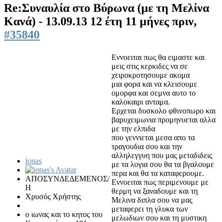
Re:Συναυλία στο Βύρωνα (με τη Μελίνα
Κανά) - 13.09.13
12 έτη 11 μήνες πριν,
#35840
Εννοειται πως θα ειμαστε και
μεις στις κερκιδες να σε
χειροκροτησουμε ακομα
μια φορα και να κλεισουμε
ομορφα και σεμνα αυτο το
καλοκαιρι ανταμα.
Ερχεται δυσκολο φθινοπωρο και
βαρυχειμωνια προμηνυεται αλλα
με την ελπιδα
που γεννιεται μεσα απο τα
τραγουδια σου και την
αλληλεγγυη που μας μεταδιδεις
ionas
με τα λογια σου θα τα βγαλουμε
περα και θα τα καταφερουμε.
ΑΠΟΣΥΝΔΕΔΕΜΕΝΟΣ/
Εννοειται πως περιμενουμε με
Η
θερμη να ξαναδουμε και τη
Χρυσός Χρήστης
Μελινα διπλα σου να μας
μεταφερει τη γλυκα των
ο ιωνας και το κητος του
μελωδιων σου και τη μυστικη