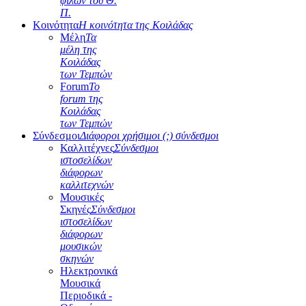
φίλων του Θ.
Π.
Κοινότητα
Η κοινότητα της Κοιλάδας
Μέλη
Τα
μέλη της
Κοιλάδας
των Τεμπών
Forum
Το
forum της
Κοιλάδας
των Τεμπών
Σύνδεσμοι
Διάφοροι χρήσιμοι (;) σύνδεσμοι
Καλλιτέχνες
Σύνδεσμοι
ιστοσελίδων
διάφορων
καλλιτεχνών
Μουσικές
Σκηνές
Σύνδεσμοι
ιστοσελίδων
διάφορων
μουσικών
σκηνών
Ηλεκτρονικά
Μουσικά
Περιοδικά -