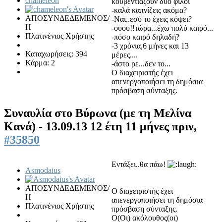
chameleon
κουβεντιάζουν δυο φίλοι
-καλά καπνίζεις ακόμα?
ΑΠΟΣΥΝΔΕΔΕΜΕΝΟΣ/
-Ναι..εσύ το έχεις κόψει?
Η
-ουου!!τώρα...έχω πολύ καιρό...
Πλατινένιος Χρήστης
-πόσο καιρό δηλαδή?
-3 χρόνια,6 μήνες και 13
Καταχωρήσεις: 394
μέρες....
Κάρμα: 2
-άστο ρε...δεν το...
Ο διαχειριστής έχει
απενεργοποιήσει τη δημόσια
πρόσβαση σύνταξης.
Συναυλία στο Βύρωνα (με τη Μελίνα
Κανά) - 13.09.13
12 έτη 11 μήνες πριν,
#35850
Εντάξει..θα πάω!
Asmodaius
ΑΠΟΣΥΝΔΕΔΕΜΕΝΟΣ/
Ο διαχειριστής έχει
Η
απενεργοποιήσει τη δημόσια
Πλατινένιος Χρήστης
πρόσβαση σύνταξης.
Ο(Οι) ακόλουθος(οι)