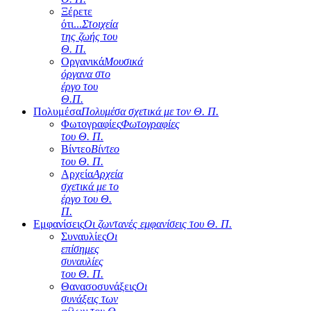
Ξέρετε
ότι...
Στοιχεία
της ζωής του
Θ. Π.
Οργανικά
Μουσικά
όργανα στο
έργο του
Θ.Π.
Πολυμέσα
Πολυμέσα σχετικά με τον Θ. Π.
Φωτογραφίες
Φωτογραφίες
του Θ. Π.
Βίντεο
Βίντεο
του Θ. Π.
Αρχεία
Αρχεία
σχετικά με το
έργο του Θ.
Π.
Εμφανίσεις
Οι ζωντανές εμφανίσεις του Θ. Π.
Συναυλίες
Οι
επίσημες
συναυλίες
του Θ. Π.
Θανασοσυνάξεις
Οι
συνάξεις των