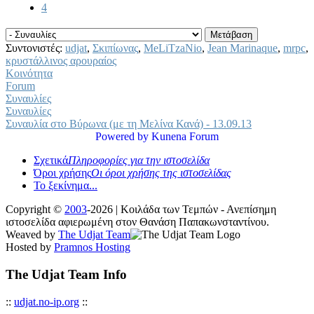
4
Συντονιστές:
udjat
,
Σκιπίωνας
,
MeLiTzaNio
,
Jean Marinaque
,
mrpc
,
κρυστάλλινος αρουραίος
Κοινότητα
Forum
Συναυλίες
Συναυλίες
Συναυλία στο Βύρωνα (με τη Μελίνα Κανά) - 13.09.13
Powered by
Kunena Forum
Σχετικά
Πληροφορίες για την ιστοσελίδα
Όροι χρήσης
Οι όροι χρήσης της ιστοσελίδας
Το ξεκίνημα...
Copyright ©
2003
-2026 | Κοιλάδα των Τεμπών - Ανεπίσημη
ιστοσελίδα αφιερωμένη στον Θανάση Παπακωνσταντίνου.
Weaved by
The Udjat Team
Hosted by
Pramnos Hosting
The Udjat Team Info
::
udjat.no-ip.org
::