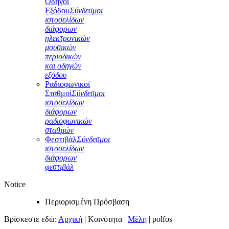
Οδηγοί
Εξόδου
Σύνδεσμοι
ιστοσελίδων
διάφορων
ηλεκτρονικών
μουσικών
περιοδικών
και οδηγών
εξόδου
Ραδιοφωνικοί
Σταθμοί
Σύνδεσμοι
ιστοσελίδων
διάφορων
ραδιοφωνικών
σταθμών
Φεστιβάλ
Σύνδεσμοι
ιστοσελίδων
διάφορων
φεστιβάλ
Notice
Περιορισμένη Πρόσβαση
Βρίσκεστε εδώ:
Αρχική
|
Κοινότητα
|
Μέλη
|
polfos