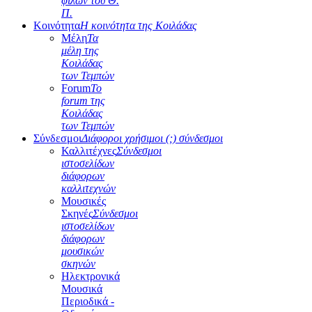
φίλων του Θ.
Π.
Κοινότητα
Η κοινότητα της Κοιλάδας
Μέλη
Τα
μέλη της
Κοιλάδας
των Τεμπών
Forum
Το
forum της
Κοιλάδας
των Τεμπών
Σύνδεσμοι
Διάφοροι χρήσιμοι (;) σύνδεσμοι
Καλλιτέχνες
Σύνδεσμοι
ιστοσελίδων
διάφορων
καλλιτεχνών
Μουσικές
Σκηνές
Σύνδεσμοι
ιστοσελίδων
διάφορων
μουσικών
σκηνών
Ηλεκτρονικά
Μουσικά
Περιοδικά -