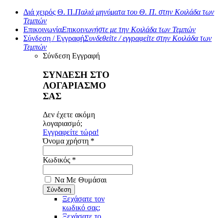
Διά χειρός Θ. Π.
Παλιά μηνύματα του Θ. Π. στην Κοιλάδα των
Τεμπών
Επικοινωνία
Επικοινωνήστε με την Κοιλάδα των Τεμπών
Σύνδεση / Εγγραφή
Συνδεθείτε / εγγραφείτε στην Κοιλάδα των
Τεμπών
Σύνδεση
Εγγραφή
ΣΥΝΔΕΣΗ ΣΤΟ
ΛΟΓΑΡΙΑΣΜΟ
ΣΑΣ
Δεν έχετε ακόμη
λογαριασμό;
Εγγραφείτε τώρα!
Όνομα χρήστη *
Κωδικός *
Να Με Θυμάσαι
Ξεχάσατε τον
κωδικό σας;
Ξεχάσατε το