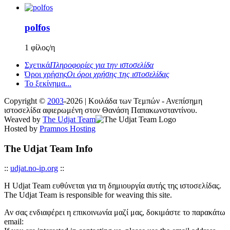
polfos
1 φίλος/η
Σχετικά
Πληροφορίες για την ιστοσελίδα
Όροι χρήσης
Οι όροι χρήσης της ιστοσελίδας
Το ξεκίνημα...
Copyright ©
2003
-2026 | Κοιλάδα των Τεμπών - Ανεπίσημη
ιστοσελίδα αφιερωμένη στον Θανάση Παπακωνσταντίνου.
Weaved by
The Udjat Team
Hosted by
Pramnos Hosting
The Udjat Team Info
::
udjat.no-ip.org
::
Η Udjat Team ευθύνεται για τη δημιουργία αυτής της ιστοσελίδας.
The Udjat Team is responsible for weaving this site.
Αν σας ενδιαφέρει η επικοινωνία μαζί μας, δοκιμάστε το παρακάτω
email: