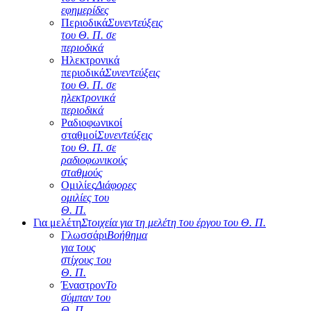
εφημερίδες
Περιοδικά
Συνεντεύξεις
του Θ. Π. σε
περιοδικά
Ηλεκτρονικά
περιοδικά
Συνεντεύξεις
του Θ. Π. σε
ηλεκτρονικά
περιοδικά
Ραδιοφωνικοί
σταθμοί
Συνεντεύξεις
του Θ. Π. σε
ραδιοφωνικούς
σταθμούς
Ομιλίες
Διάφορες
ομιλίες του
Θ. Π.
Για μελέτη
Στοιχεία για τη μελέτη του έργου του Θ. Π.
Γλωσσάρι
Βοήθημα
για τους
στίχους του
Θ. Π.
Έναστρον
Το
σύμπαν του
Θ. Π.