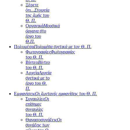
Ξέρετε
ότι...
Στοιχεία
της ζωής του
Θ. Π.
Οργανικά
Μουσικά
όργανα στο
έργο του
Θ.Π.
Πολυμέσα
Πολυμέσα σχετικά με τον Θ. Π.
Φωτογραφίες
Φωτογραφίες
του Θ. Π.
Βίντεο
Βίντεο
του Θ. Π.
Αρχεία
Αρχεία
σχετικά με το
έργο του Θ.
Π.
Εμφανίσεις
Οι ζωντανές εμφανίσεις του Θ. Π.
Συναυλίες
Οι
επίσημες
συναυλίες
του Θ. Π.
Θανασοσυνάξεις
Οι
συνάξεις των