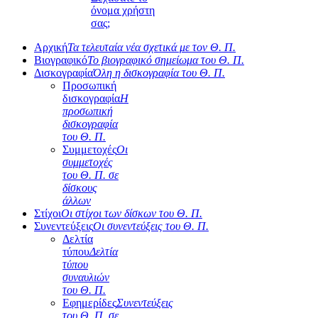
όνομα χρήστη
σας;
Αρχική
Τα τελευταία νέα σχετικά με τον Θ. Π.
Βιογραφικό
Το βιογραφικό σημείωμα του Θ. Π.
Δισκογραφία
Όλη η δισκογραφία του Θ. Π.
Προσωπική
δισκογραφία
Η
προσωπική
δισκογραφία
του Θ. Π.
Συμμετοχές
Οι
συμμετοχές
του Θ. Π. σε
δίσκους
άλλων
Στίχοι
Οι στίχοι των δίσκων του Θ. Π.
Συνεντεύξεις
Οι συνεντεύξεις του Θ. Π.
Δελτία
τύπου
Δελτία
τύπου
συναυλιών
του Θ. Π.
Εφημερίδες
Συνεντεύξεις
του Θ. Π. σε