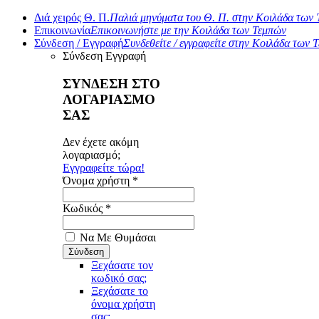
Διά χειρός Θ. Π.
Παλιά μηνύματα του Θ. Π. στην Κοιλάδα των
Επικοινωνία
Επικοινωνήστε με την Κοιλάδα των Τεμπών
Σύνδεση / Εγγραφή
Συνδεθείτε / εγγραφείτε στην Κοιλάδα των 
Σύνδεση
Εγγραφή
ΣΥΝΔΕΣΗ ΣΤΟ
ΛΟΓΑΡΙΑΣΜΟ
ΣΑΣ
Δεν έχετε ακόμη
λογαριασμό;
Εγγραφείτε τώρα!
Όνομα χρήστη *
Κωδικός *
Να Με Θυμάσαι
Ξεχάσατε τον
κωδικό σας;
Ξεχάσατε το
όνομα χρήστη
σας;