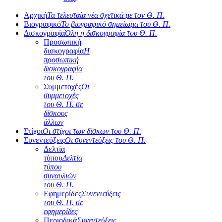
Αρχική
Τα τελευταία νέα σχετικά με τον Θ. Π.
Βιογραφικό
Το βιογραφικό σημείωμα του Θ. Π.
Δισκογραφία
Όλη η δισκογραφία του Θ. Π.
Προσωπική
δισκογραφία
Η
προσωπική
δισκογραφία
του Θ. Π.
Συμμετοχές
Οι
συμμετοχές
του Θ. Π. σε
δίσκους
άλλων
Στίχοι
Οι στίχοι των δίσκων του Θ. Π.
Συνεντεύξεις
Οι συνεντεύξεις του Θ. Π.
Δελτία
τύπου
Δελτία
τύπου
συναυλιών
του Θ. Π.
Εφημερίδες
Συνεντεύξεις
του Θ. Π. σε
εφημερίδες
Περιοδικά
Συνεντεύξεις