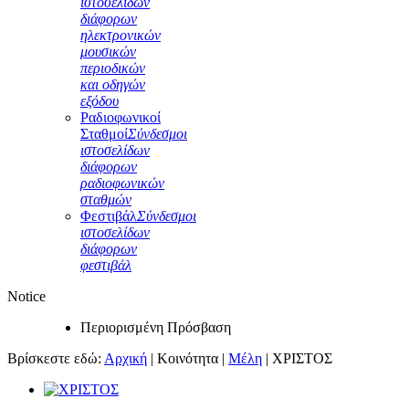
ιστοσελίδων
διάφορων
ηλεκτρονικών
μουσικών
περιοδικών
και οδηγών
εξόδου
Ραδιοφωνικοί
Σταθμοί
Σύνδεσμοι
ιστοσελίδων
διάφορων
ραδιοφωνικών
σταθμών
Φεστιβάλ
Σύνδεσμοι
ιστοσελίδων
διάφορων
φεστιβάλ
Notice
Περιορισμένη Πρόσβαση
Βρίσκεστε εδώ:
Αρχική
|
Κοινότητα
|
Μέλη
|
ΧΡΙΣΤΟΣ