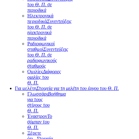
του Θ. Π. σε
περιοδικά
Ηλεκτρονικά
περιοδικά
Συνεντεύξεις
του Θ. Π. σε
ηλεκτρονικά
περιοδικά
Ραδιοφωνικοί
σταθμοί
Συνεντεύξεις
του Θ. Π. σε
ραδιοφωνικούς
σταθμούς
Ομιλίες
Διάφορες
ομιλίες του
Θ. Π.
Για μελέτη
Στοιχεία για τη μελέτη του έργου του Θ. Π.
Γλωσσάρι
Βοήθημα
για τους
στίχους του
Θ. Π.
Έναστρον
Το
σύμπαν του
Θ. Π.
Ξέρετε
ότι...
Στοιχεία