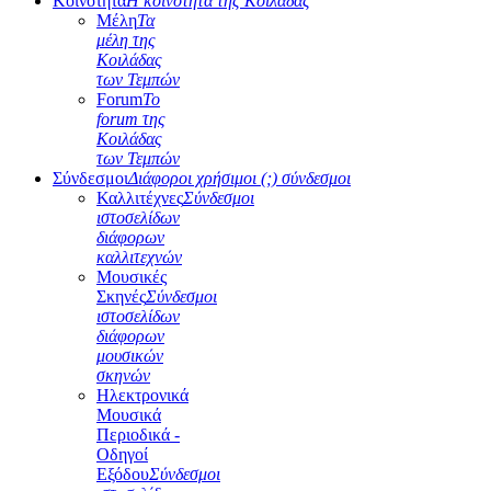
Κοινότητα
Η κοινότητα της Κοιλάδας
Μέλη
Τα
μέλη της
Κοιλάδας
των Τεμπών
Forum
Το
forum της
Κοιλάδας
των Τεμπών
Σύνδεσμοι
Διάφοροι χρήσιμοι (;) σύνδεσμοι
Καλλιτέχνες
Σύνδεσμοι
ιστοσελίδων
διάφορων
καλλιτεχνών
Μουσικές
Σκηνές
Σύνδεσμοι
ιστοσελίδων
διάφορων
μουσικών
σκηνών
Ηλεκτρονικά
Μουσικά
Περιοδικά -
Οδηγοί
Εξόδου
Σύνδεσμοι