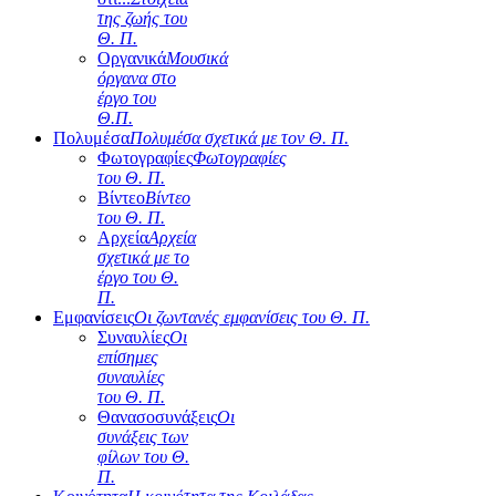
της ζωής του
Θ. Π.
Οργανικά
Μουσικά
όργανα στο
έργο του
Θ.Π.
Πολυμέσα
Πολυμέσα σχετικά με τον Θ. Π.
Φωτογραφίες
Φωτογραφίες
του Θ. Π.
Βίντεο
Βίντεο
του Θ. Π.
Αρχεία
Αρχεία
σχετικά με το
έργο του Θ.
Π.
Εμφανίσεις
Οι ζωντανές εμφανίσεις του Θ. Π.
Συναυλίες
Οι
επίσημες
συναυλίες
του Θ. Π.
Θανασοσυνάξεις
Οι
συνάξεις των
φίλων του Θ.
Π.