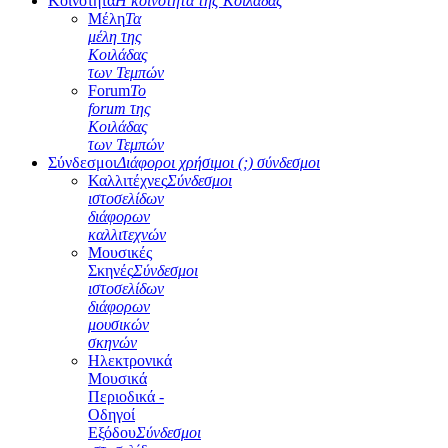
Κοινότητα
Η κοινότητα της Κοιλάδας
Μέλη
Τα
μέλη της
Κοιλάδας
των Τεμπών
Forum
Το
forum της
Κοιλάδας
των Τεμπών
Σύνδεσμοι
Διάφοροι χρήσιμοι (;) σύνδεσμοι
Καλλιτέχνες
Σύνδεσμοι
ιστοσελίδων
διάφορων
καλλιτεχνών
Μουσικές
Σκηνές
Σύνδεσμοι
ιστοσελίδων
διάφορων
μουσικών
σκηνών
Ηλεκτρονικά
Μουσικά
Περιοδικά -
Οδηγοί
Εξόδου
Σύνδεσμοι