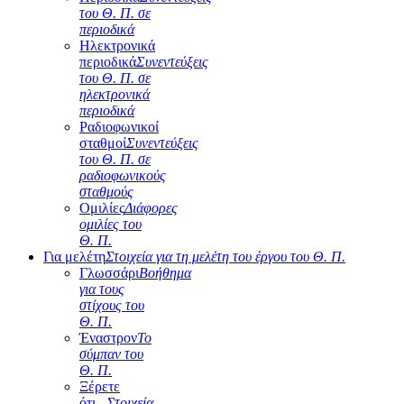
του Θ. Π. σε
περιοδικά
Ηλεκτρονικά
περιοδικά
Συνεντεύξεις
του Θ. Π. σε
ηλεκτρονικά
περιοδικά
Ραδιοφωνικοί
σταθμοί
Συνεντεύξεις
του Θ. Π. σε
ραδιοφωνικούς
σταθμούς
Ομιλίες
Διάφορες
ομιλίες του
Θ. Π.
Για μελέτη
Στοιχεία για τη μελέτη του έργου του Θ. Π.
Γλωσσάρι
Βοήθημα
για τους
στίχους του
Θ. Π.
Έναστρον
Το
σύμπαν του
Θ. Π.
Ξέρετε
ότι...
Στοιχεία