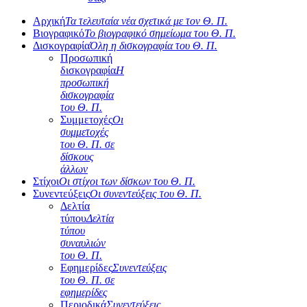
Αρχική
Τα τελευταία νέα σχετικά με τον Θ. Π.
Βιογραφικό
Το βιογραφικό σημείωμα του Θ. Π.
Δισκογραφία
Όλη η δισκογραφία του Θ. Π.
Προσωπική
δισκογραφία
Η
προσωπική
δισκογραφία
του Θ. Π.
Συμμετοχές
Οι
συμμετοχές
του Θ. Π. σε
δίσκους
άλλων
Στίχοι
Οι στίχοι των δίσκων του Θ. Π.
Συνεντεύξεις
Οι συνεντεύξεις του Θ. Π.
Δελτία
τύπου
Δελτία
τύπου
συναυλιών
του Θ. Π.
Εφημερίδες
Συνεντεύξεις
του Θ. Π. σε
εφημερίδες
Περιοδικά
Συνεντεύξεις