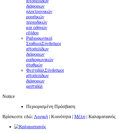
ιστοσελίδων
διάφορων
ηλεκτρονικών
μουσικών
περιοδικών
και οδηγών
εξόδου
Ραδιοφωνικοί
Σταθμοί
Σύνδεσμοι
ιστοσελίδων
διάφορων
ραδιοφωνικών
σταθμών
Φεστιβάλ
Σύνδεσμοι
ιστοσελίδων
διάφορων
φεστιβάλ
Notice
Περιορισμένη Πρόσβαση
Βρίσκεστε εδώ:
Αρχική
|
Κοινότητα
|
Μέλη
|
Καλαματιανός