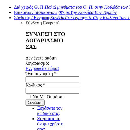
Διά χειρός Θ. Π.
Παλιά μηνύματα του Θ. Π. στην Κοιλάδα των
Επικοινωνία
Επικοινωνήστε με την Κοιλάδα των Τεμπών
Σύνδεση / Εγγραφή
Συνδεθείτε / εγγραφείτε στην Κοιλάδα των 
Σύνδεση
Εγγραφή
ΣΥΝΔΕΣΗ ΣΤΟ
ΛΟΓΑΡΙΑΣΜΟ
ΣΑΣ
Δεν έχετε ακόμη
λογαριασμό;
Εγγραφείτε τώρα!
Όνομα χρήστη *
Κωδικός *
Να Με Θυμάσαι
Ξεχάσατε τον
κωδικό σας;
Ξεχάσατε το
όνομα χρήστη
σας;