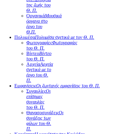
της ζωής του
Θ. Π.
Οργανικά
Μουσικά
όργανα στο
έργο του
Θ.Π.
Πολυμέσα
Πολυμέσα σχετικά με τον Θ. Π.
Φωτογραφίες
Φωτογραφίες
του Θ. Π.
Βίντεο
Βίντεο
του Θ. Π.
Αρχεία
Αρχεία
σχετικά με το
έργο του Θ.
Π.
Εμφανίσεις
Οι ζωντανές εμφανίσεις του Θ. Π.
Συναυλίες
Οι
επίσημες
συναυλίες
του Θ. Π.
Θανασοσυνάξεις
Οι
συνάξεις των
φίλων του Θ.
Π.