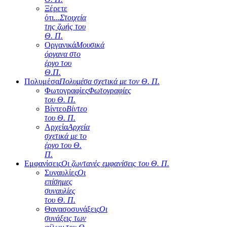
Ξέρετε
ότι...
Στοιχεία
της ζωής του
Θ. Π.
Οργανικά
Μουσικά
όργανα στο
έργο του
Θ.Π.
Πολυμέσα
Πολυμέσα σχετικά με τον Θ. Π.
Φωτογραφίες
Φωτογραφίες
του Θ. Π.
Βίντεο
Βίντεο
του Θ. Π.
Αρχεία
Αρχεία
σχετικά με το
έργο του Θ.
Π.
Εμφανίσεις
Οι ζωντανές εμφανίσεις του Θ. Π.
Συναυλίες
Οι
επίσημες
συναυλίες
του Θ. Π.
Θανασοσυνάξεις
Οι
συνάξεις των