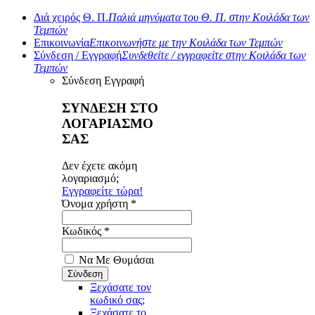
Διά χειρός Θ. Π.
Παλιά μηνύματα του Θ. Π. στην Κοιλάδα των
Τεμπών
Επικοινωνία
Επικοινωνήστε με την Κοιλάδα των Τεμπών
Σύνδεση / Εγγραφή
Συνδεθείτε / εγγραφείτε στην Κοιλάδα των
Τεμπών
Σύνδεση
Εγγραφή
ΣΥΝΔΕΣΗ ΣΤΟ
ΛΟΓΑΡΙΑΣΜΟ
ΣΑΣ
Δεν έχετε ακόμη
λογαριασμό;
Εγγραφείτε τώρα!
Όνομα χρήστη *
Κωδικός *
Να Με Θυμάσαι
Ξεχάσατε τον
κωδικό σας;
Ξεχάσατε το