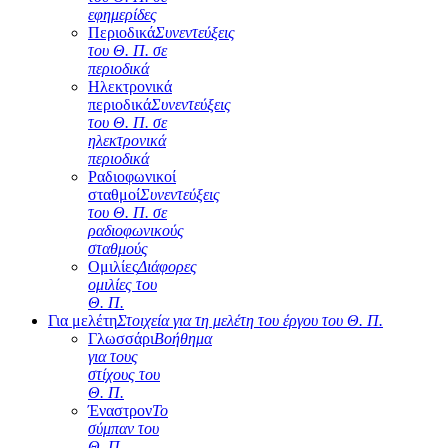
εφημερίδες
Περιοδικά
Συνεντεύξεις
του Θ. Π. σε
περιοδικά
Ηλεκτρονικά
περιοδικά
Συνεντεύξεις
του Θ. Π. σε
ηλεκτρονικά
περιοδικά
Ραδιοφωνικοί
σταθμοί
Συνεντεύξεις
του Θ. Π. σε
ραδιοφωνικούς
σταθμούς
Ομιλίες
Διάφορες
ομιλίες του
Θ. Π.
Για μελέτη
Στοιχεία για τη μελέτη του έργου του Θ. Π.
Γλωσσάρι
Βοήθημα
για τους
στίχους του
Θ. Π.
Έναστρον
Το
σύμπαν του
Θ. Π.