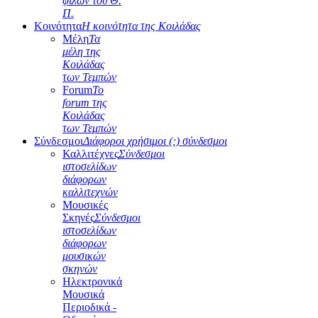
φίλων του Θ.
Π.
Κοινότητα
Η κοινότητα της Κοιλάδας
Μέλη
Τα
μέλη της
Κοιλάδας
των Τεμπών
Forum
Το
forum της
Κοιλάδας
των Τεμπών
Σύνδεσμοι
Διάφοροι χρήσιμοι (;) σύνδεσμοι
Καλλιτέχνες
Σύνδεσμοι
ιστοσελίδων
διάφορων
καλλιτεχνών
Μουσικές
Σκηνές
Σύνδεσμοι
ιστοσελίδων
διάφορων
μουσικών
σκηνών
Ηλεκτρονικά
Μουσικά
Περιοδικά -