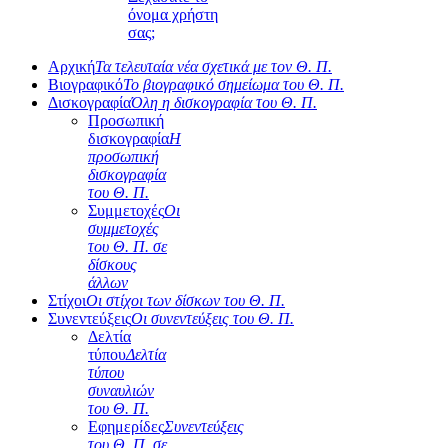
όνομα χρήστη
σας;
Αρχική
Τα τελευταία νέα σχετικά με τον Θ. Π.
Βιογραφικό
Το βιογραφικό σημείωμα του Θ. Π.
Δισκογραφία
Όλη η δισκογραφία του Θ. Π.
Προσωπική
δισκογραφία
Η
προσωπική
δισκογραφία
του Θ. Π.
Συμμετοχές
Οι
συμμετοχές
του Θ. Π. σε
δίσκους
άλλων
Στίχοι
Οι στίχοι των δίσκων του Θ. Π.
Συνεντεύξεις
Οι συνεντεύξεις του Θ. Π.
Δελτία
τύπου
Δελτία
τύπου
συναυλιών
του Θ. Π.
Εφημερίδες
Συνεντεύξεις
του Θ. Π. σε