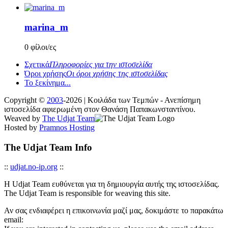
marina_m
0 φίλοι/ες
Σχετικά
Πληροφορίες για την ιστοσελίδα
Όροι χρήσης
Οι όροι χρήσης της ιστοσελίδας
Το ξεκίνημα...
Copyright ©
2003
-2026 | Κοιλάδα των Τεμπών - Ανεπίσημη
ιστοσελίδα αφιερωμένη στον Θανάση Παπακωνσταντίνου.
Weaved by
The Udjat Team
Hosted by
Pramnos Hosting
The Udjat Team Info
::
udjat.no-ip.org
::
Η Udjat Team ευθύνεται για τη δημιουργία αυτής της ιστοσελίδας.
The Udjat Team is responsible for weaving this site.
Αν σας ενδιαφέρει η επικοινωνία μαζί μας, δοκιμάστε το παρακάτω
email: