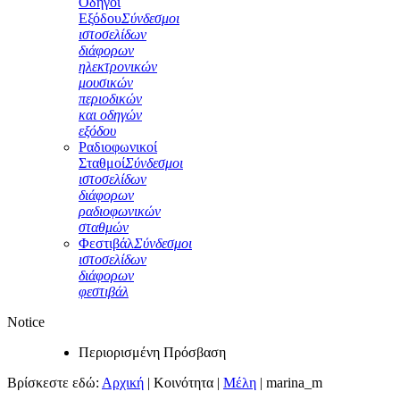
Οδηγοί
Εξόδου
Σύνδεσμοι
ιστοσελίδων
διάφορων
ηλεκτρονικών
μουσικών
περιοδικών
και οδηγών
εξόδου
Ραδιοφωνικοί
Σταθμοί
Σύνδεσμοι
ιστοσελίδων
διάφορων
ραδιοφωνικών
σταθμών
Φεστιβάλ
Σύνδεσμοι
ιστοσελίδων
διάφορων
φεστιβάλ
Notice
Περιορισμένη Πρόσβαση
Βρίσκεστε εδώ:
Αρχική
|
Κοινότητα
|
Μέλη
|
marina_m