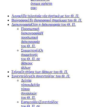
όνομα χρήστη
σας;
Αρχική
Τα τελευταία νέα σχετικά με τον Θ. Π.
Βιογραφικό
Το βιογραφικό σημείωμα του Θ. Π.
Δισκογραφία
Όλη η δισκογραφία του Θ. Π.
Προσωπική
δισκογραφία
Η
προσωπική
δισκογραφία
του Θ. Π.
Συμμετοχές
Οι
συμμετοχές
του Θ. Π. σε
δίσκους
άλλων
Στίχοι
Οι στίχοι των δίσκων του Θ. Π.
Συνεντεύξεις
Οι συνεντεύξεις του Θ. Π.
Δελτία
τύπου
Δελτία
τύπου
συναυλιών
του Θ. Π.
Εφημερίδες
Συνεντεύξεις
του Θ. Π. σε