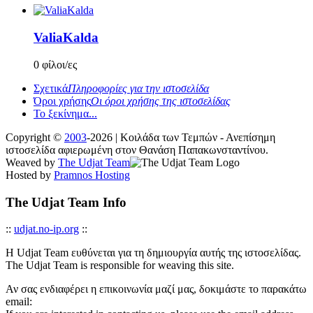
ValiaKalda
0 φίλοι/ες
Σχετικά
Πληροφορίες για την ιστοσελίδα
Όροι χρήσης
Οι όροι χρήσης της ιστοσελίδας
Το ξεκίνημα...
Copyright ©
2003
-2026 | Κοιλάδα των Τεμπών - Ανεπίσημη
ιστοσελίδα αφιερωμένη στον Θανάση Παπακωνσταντίνου.
Weaved by
The Udjat Team
Hosted by
Pramnos Hosting
The Udjat Team Info
::
udjat.no-ip.org
::
Η Udjat Team ευθύνεται για τη δημιουργία αυτής της ιστοσελίδας.
The Udjat Team is responsible for weaving this site.
Αν σας ενδιαφέρει η επικοινωνία μαζί μας, δοκιμάστε το παρακάτω
email: