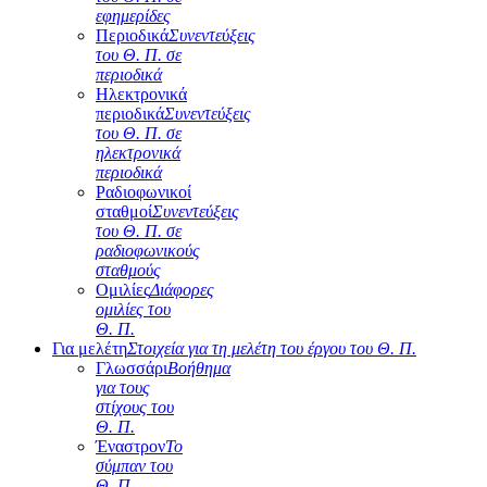
εφημερίδες
Περιοδικά
Συνεντεύξεις
του Θ. Π. σε
περιοδικά
Ηλεκτρονικά
περιοδικά
Συνεντεύξεις
του Θ. Π. σε
ηλεκτρονικά
περιοδικά
Ραδιοφωνικοί
σταθμοί
Συνεντεύξεις
του Θ. Π. σε
ραδιοφωνικούς
σταθμούς
Ομιλίες
Διάφορες
ομιλίες του
Θ. Π.
Για μελέτη
Στοιχεία για τη μελέτη του έργου του Θ. Π.
Γλωσσάρι
Βοήθημα
για τους
στίχους του
Θ. Π.
Έναστρον
Το
σύμπαν του
Θ. Π.