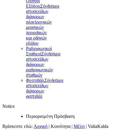
Οδηγοί
Εξόδου
Σύνδεσμοι
ιστοσελίδων
διάφορων
ηλεκτρονικών
μουσικών
περιοδικών
και οδηγών
εξόδου
Ραδιοφωνικοί
Σταθμοί
Σύνδεσμοι
ιστοσελίδων
διάφορων
ραδιοφωνικών
σταθμών
Φεστιβάλ
Σύνδεσμοι
ιστοσελίδων
διάφορων
φεστιβάλ
Notice
Περιορισμένη Πρόσβαση
Βρίσκεστε εδώ:
Αρχική
|
Κοινότητα
|
Μέλη
|
ValiaKalda