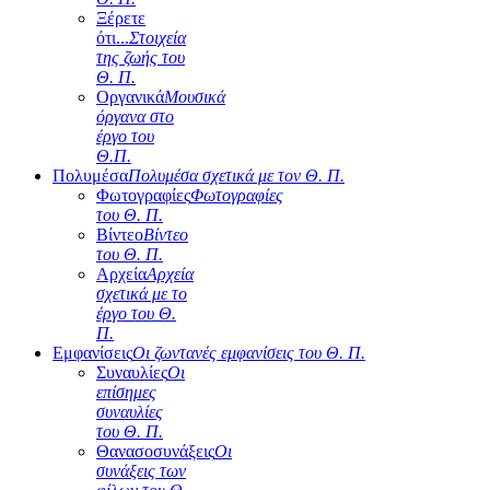
Ξέρετε
ότι...
Στοιχεία
της ζωής του
Θ. Π.
Οργανικά
Μουσικά
όργανα στο
έργο του
Θ.Π.
Πολυμέσα
Πολυμέσα σχετικά με τον Θ. Π.
Φωτογραφίες
Φωτογραφίες
του Θ. Π.
Βίντεο
Βίντεο
του Θ. Π.
Αρχεία
Αρχεία
σχετικά με το
έργο του Θ.
Π.
Εμφανίσεις
Οι ζωντανές εμφανίσεις του Θ. Π.
Συναυλίες
Οι
επίσημες
συναυλίες
του Θ. Π.
Θανασοσυνάξεις
Οι
συνάξεις των