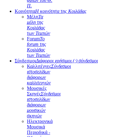
φίλων του Θ.
Π.
Κοινότητα
Η κοινότητα της Κοιλάδας
Μέλη
Τα
μέλη της
Κοιλάδας
των Τεμπών
Forum
Το
forum της
Κοιλάδας
των Τεμπών
Σύνδεσμοι
Διάφοροι χρήσιμοι (;) σύνδεσμοι
Καλλιτέχνες
Σύνδεσμοι
ιστοσελίδων
διάφορων
καλλιτεχνών
Μουσικές
Σκηνές
Σύνδεσμοι
ιστοσελίδων
διάφορων
μουσικών
σκηνών
Ηλεκτρονικά
Μουσικά
Περιοδικά -