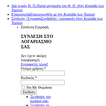
Διά χειρός Θ. Π.
Παλιά μηνύματα του Θ. Π. στην Κοιλάδα των
Τεμπών
Επικοινωνία
Επικοινωνήστε με την Κοιλάδα των Τεμπών
Σύνδεση / Εγγραφή
Συνδεθείτε / εγγραφείτε στην Κοιλάδα των
Τεμπών
Σύνδεση
Εγγραφή
ΣΥΝΔΕΣΗ ΣΤΟ
ΛΟΓΑΡΙΑΣΜΟ
ΣΑΣ
Δεν έχετε ακόμη
λογαριασμό;
Εγγραφείτε τώρα!
Όνομα χρήστη *
Κωδικός *
Να Με Θυμάσαι
Ξεχάσατε τον
κωδικό σας;
Ξεχάσατε το