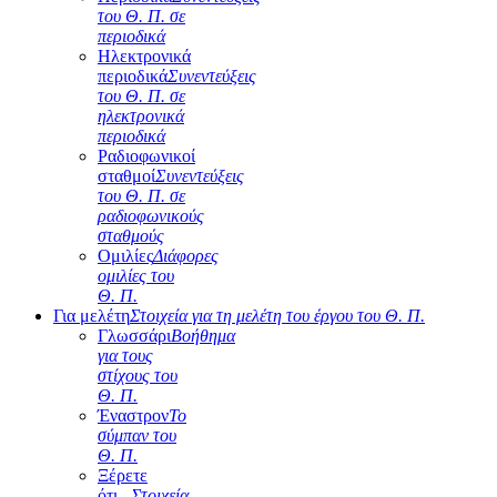
του Θ. Π. σε
περιοδικά
Ηλεκτρονικά
περιοδικά
Συνεντεύξεις
του Θ. Π. σε
ηλεκτρονικά
περιοδικά
Ραδιοφωνικοί
σταθμοί
Συνεντεύξεις
του Θ. Π. σε
ραδιοφωνικούς
σταθμούς
Ομιλίες
Διάφορες
ομιλίες του
Θ. Π.
Για μελέτη
Στοιχεία για τη μελέτη του έργου του Θ. Π.
Γλωσσάρι
Βοήθημα
για τους
στίχους του
Θ. Π.
Έναστρον
Το
σύμπαν του
Θ. Π.
Ξέρετε
ότι...
Στοιχεία