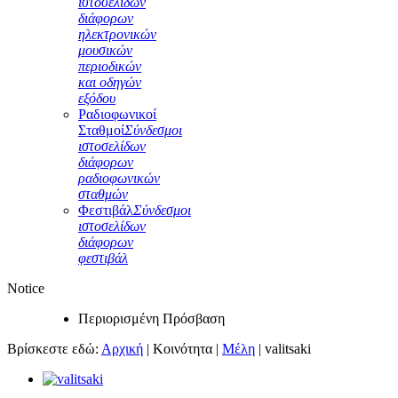
ιστοσελίδων
διάφορων
ηλεκτρονικών
μουσικών
περιοδικών
και οδηγών
εξόδου
Ραδιοφωνικοί
Σταθμοί
Σύνδεσμοι
ιστοσελίδων
διάφορων
ραδιοφωνικών
σταθμών
Φεστιβάλ
Σύνδεσμοι
ιστοσελίδων
διάφορων
φεστιβάλ
Notice
Περιορισμένη Πρόσβαση
Βρίσκεστε εδώ:
Αρχική
|
Κοινότητα
|
Μέλη
|
valitsaki