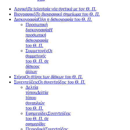
Αρχική
Τα τελευταία νέα σχετικά με τον Θ. Π.
Βιογραφικό
Το βιογραφικό σημείωμα του Θ. Π.
Δισκογραφία
Όλη η δισκογραφία του Θ. Π.
Προσωπική
δισκογραφία
Η
προσωπική
δισκογραφία
του Θ. Π.
Συμμετοχές
Οι
συμμετοχές
του Θ. Π. σε
δίσκους
άλλων
Στίχοι
Οι στίχοι των δίσκων του Θ. Π.
Συνεντεύξεις
Οι συνεντεύξεις του Θ. Π.
Δελτία
τύπου
Δελτία
τύπου
συναυλιών
του Θ. Π.
Εφημερίδες
Συνεντεύξεις
του Θ. Π. σε
εφημερίδες
Περιοδικά
Συνεντεύξεις