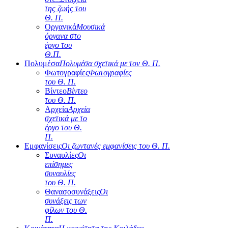
της ζωής του
Θ. Π.
Οργανικά
Μουσικά
όργανα στο
έργο του
Θ.Π.
Πολυμέσα
Πολυμέσα σχετικά με τον Θ. Π.
Φωτογραφίες
Φωτογραφίες
του Θ. Π.
Βίντεο
Βίντεο
του Θ. Π.
Αρχεία
Αρχεία
σχετικά με το
έργο του Θ.
Π.
Εμφανίσεις
Οι ζωντανές εμφανίσεις του Θ. Π.
Συναυλίες
Οι
επίσημες
συναυλίες
του Θ. Π.
Θανασοσυνάξεις
Οι
συνάξεις των
φίλων του Θ.
Π.