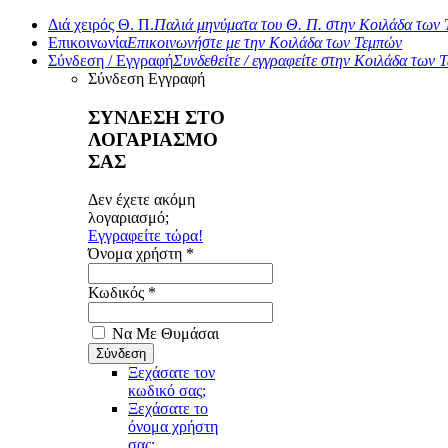
Διά χειρός Θ. Π.
Παλιά μηνύματα του Θ. Π. στην Κοιλάδα των
Επικοινωνία
Επικοινωνήστε με την Κοιλάδα των Τεμπών
Σύνδεση / Εγγραφή
Συνδεθείτε / εγγραφείτε στην Κοιλάδα των 
Σύνδεση
Εγγραφή
ΣΥΝΔΕΣΗ ΣΤΟ
ΛΟΓΑΡΙΑΣΜΟ
ΣΑΣ
Δεν έχετε ακόμη
λογαριασμό;
Εγγραφείτε τώρα!
Όνομα χρήστη *
Κωδικός *
Να Με Θυμάσαι
Ξεχάσατε τον
κωδικό σας;
Ξεχάσατε το
όνομα χρήστη
σας;