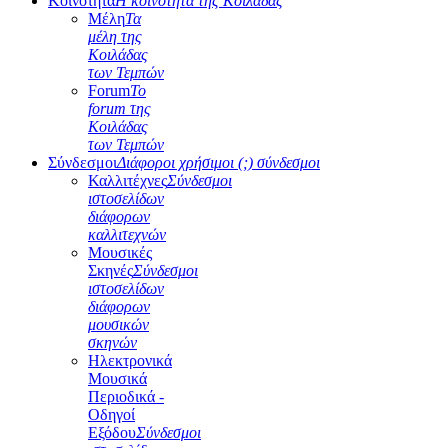
Κοινότητα
Η κοινότητα της Κοιλάδας
Μέλη
Τα
μέλη της
Κοιλάδας
των Τεμπών
Forum
Το
forum της
Κοιλάδας
των Τεμπών
Σύνδεσμοι
Διάφοροι χρήσιμοι (;) σύνδεσμοι
Καλλιτέχνες
Σύνδεσμοι
ιστοσελίδων
διάφορων
καλλιτεχνών
Μουσικές
Σκηνές
Σύνδεσμοι
ιστοσελίδων
διάφορων
μουσικών
σκηνών
Ηλεκτρονικά
Μουσικά
Περιοδικά -
Οδηγοί
Εξόδου
Σύνδεσμοι