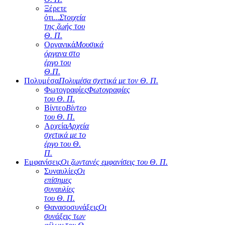
Ξέρετε
ότι...
Στοιχεία
της ζωής του
Θ. Π.
Οργανικά
Μουσικά
όργανα στο
έργο του
Θ.Π.
Πολυμέσα
Πολυμέσα σχετικά με τον Θ. Π.
Φωτογραφίες
Φωτογραφίες
του Θ. Π.
Βίντεο
Βίντεο
του Θ. Π.
Αρχεία
Αρχεία
σχετικά με το
έργο του Θ.
Π.
Εμφανίσεις
Οι ζωντανές εμφανίσεις του Θ. Π.
Συναυλίες
Οι
επίσημες
συναυλίες
του Θ. Π.
Θανασοσυνάξεις
Οι
συνάξεις των