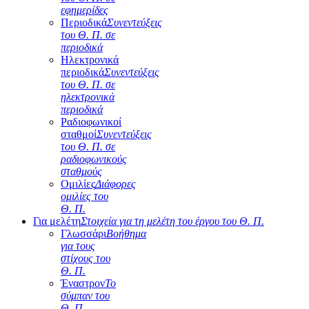
εφημερίδες
Περιοδικά
Συνεντεύξεις
του Θ. Π. σε
περιοδικά
Ηλεκτρονικά
περιοδικά
Συνεντεύξεις
του Θ. Π. σε
ηλεκτρονικά
περιοδικά
Ραδιοφωνικοί
σταθμοί
Συνεντεύξεις
του Θ. Π. σε
ραδιοφωνικούς
σταθμούς
Ομιλίες
Διάφορες
ομιλίες του
Θ. Π.
Για μελέτη
Στοιχεία για τη μελέτη του έργου του Θ. Π.
Γλωσσάρι
Βοήθημα
για τους
στίχους του
Θ. Π.
Έναστρον
Το
σύμπαν του
Θ. Π.