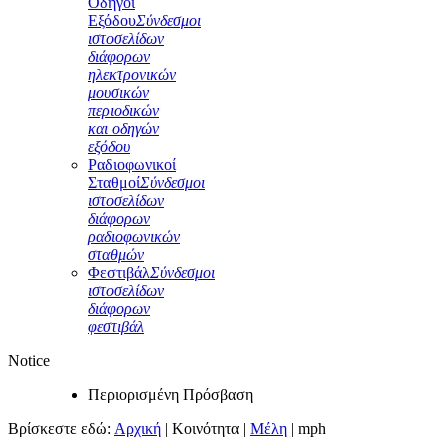
Οδηγοί
Εξόδου
Σύνδεσμοι
ιστοσελίδων
διάφορων
ηλεκτρονικών
μουσικών
περιοδικών
και οδηγών
εξόδου
Ραδιοφωνικοί
Σταθμοί
Σύνδεσμοι
ιστοσελίδων
διάφορων
ραδιοφωνικών
σταθμών
Φεστιβάλ
Σύνδεσμοι
ιστοσελίδων
διάφορων
φεστιβάλ
Notice
Περιορισμένη Πρόσβαση
Βρίσκεστε εδώ:
Αρχική
|
Κοινότητα
|
Μέλη
|
mph