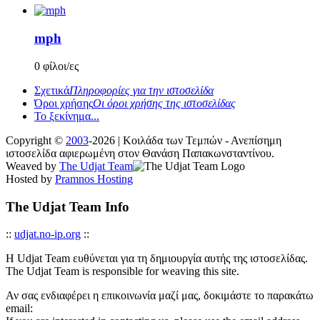
mph
0 φίλοι/ες
Σχετικά
Πληροφορίες για την ιστοσελίδα
Όροι χρήσης
Οι όροι χρήσης της ιστοσελίδας
Το ξεκίνημα...
Copyright ©
2003
-2026 | Κοιλάδα των Τεμπών - Ανεπίσημη
ιστοσελίδα αφιερωμένη στον Θανάση Παπακωνσταντίνου.
Weaved by
The Udjat Team
Hosted by
Pramnos Hosting
The Udjat Team Info
::
udjat.no-ip.org
::
Η Udjat Team ευθύνεται για τη δημιουργία αυτής της ιστοσελίδας.
The Udjat Team is responsible for weaving this site.
Αν σας ενδιαφέρει η επικοινωνία μαζί μας, δοκιμάστε το παρακάτω
email: