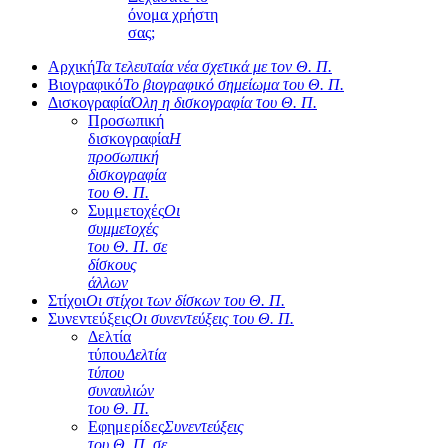
όνομα χρήστη
σας;
Αρχική
Τα τελευταία νέα σχετικά με τον Θ. Π.
Βιογραφικό
Το βιογραφικό σημείωμα του Θ. Π.
Δισκογραφία
Όλη η δισκογραφία του Θ. Π.
Προσωπική
δισκογραφία
Η
προσωπική
δισκογραφία
του Θ. Π.
Συμμετοχές
Οι
συμμετοχές
του Θ. Π. σε
δίσκους
άλλων
Στίχοι
Οι στίχοι των δίσκων του Θ. Π.
Συνεντεύξεις
Οι συνεντεύξεις του Θ. Π.
Δελτία
τύπου
Δελτία
τύπου
συναυλιών
του Θ. Π.
Εφημερίδες
Συνεντεύξεις
του Θ. Π. σε