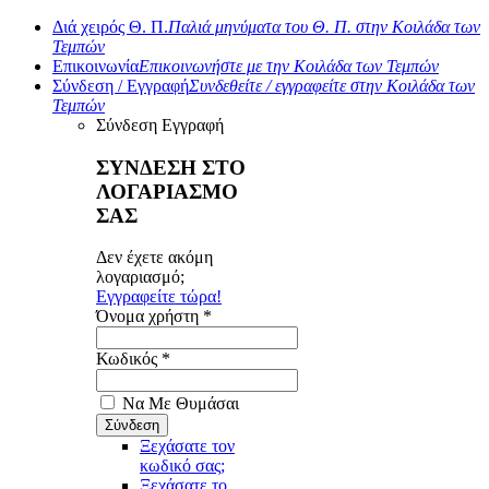
Διά χειρός Θ. Π.
Παλιά μηνύματα του Θ. Π. στην Κοιλάδα των
Τεμπών
Επικοινωνία
Επικοινωνήστε με την Κοιλάδα των Τεμπών
Σύνδεση / Εγγραφή
Συνδεθείτε / εγγραφείτε στην Κοιλάδα των
Τεμπών
Σύνδεση
Εγγραφή
ΣΥΝΔΕΣΗ ΣΤΟ
ΛΟΓΑΡΙΑΣΜΟ
ΣΑΣ
Δεν έχετε ακόμη
λογαριασμό;
Εγγραφείτε τώρα!
Όνομα χρήστη *
Κωδικός *
Να Με Θυμάσαι
Ξεχάσατε τον
κωδικό σας;
Ξεχάσατε το