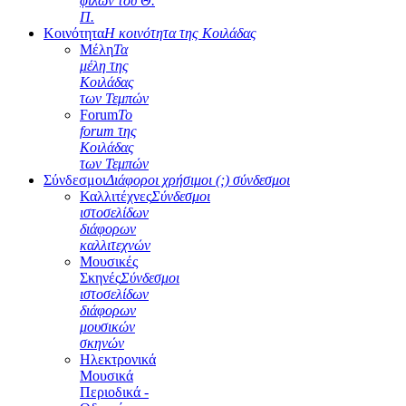
φίλων του Θ.
Π.
Κοινότητα
Η κοινότητα της Κοιλάδας
Μέλη
Τα
μέλη της
Κοιλάδας
των Τεμπών
Forum
Το
forum της
Κοιλάδας
των Τεμπών
Σύνδεσμοι
Διάφοροι χρήσιμοι (;) σύνδεσμοι
Καλλιτέχνες
Σύνδεσμοι
ιστοσελίδων
διάφορων
καλλιτεχνών
Μουσικές
Σκηνές
Σύνδεσμοι
ιστοσελίδων
διάφορων
μουσικών
σκηνών
Ηλεκτρονικά
Μουσικά
Περιοδικά -