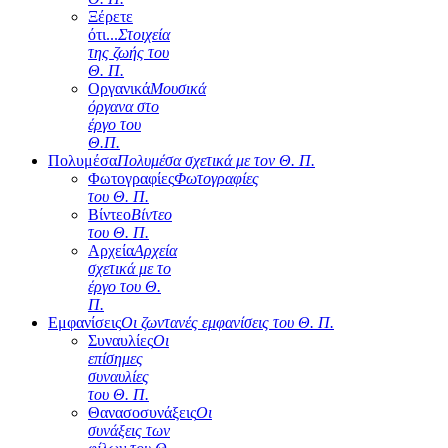
Ξέρετε
ότι...
Στοιχεία
της ζωής του
Θ. Π.
Οργανικά
Μουσικά
όργανα στο
έργο του
Θ.Π.
Πολυμέσα
Πολυμέσα σχετικά με τον Θ. Π.
Φωτογραφίες
Φωτογραφίες
του Θ. Π.
Βίντεο
Βίντεο
του Θ. Π.
Αρχεία
Αρχεία
σχετικά με το
έργο του Θ.
Π.
Εμφανίσεις
Οι ζωντανές εμφανίσεις του Θ. Π.
Συναυλίες
Οι
επίσημες
συναυλίες
του Θ. Π.
Θανασοσυνάξεις
Οι
συνάξεις των