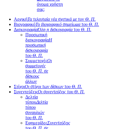
όνομα χρήστη
σας;
Αρχική
Τα τελευταία νέα σχετικά με τον Θ. Π.
Βιογραφικό
Το βιογραφικό σημείωμα του Θ. Π.
Δισκογραφία
Όλη η δισκογραφία του Θ. Π.
Προσωπική
δισκογραφία
Η
προσωπική
δισκογραφία
του Θ. Π.
Συμμετοχές
Οι
συμμετοχές
του Θ. Π. σε
δίσκους
άλλων
Στίχοι
Οι στίχοι των δίσκων του Θ. Π.
Συνεντεύξεις
Οι συνεντεύξεις του Θ. Π.
Δελτία
τύπου
Δελτία
τύπου
συναυλιών
του Θ. Π.
Εφημερίδες
Συνεντεύξεις
του Θ. Π. σε