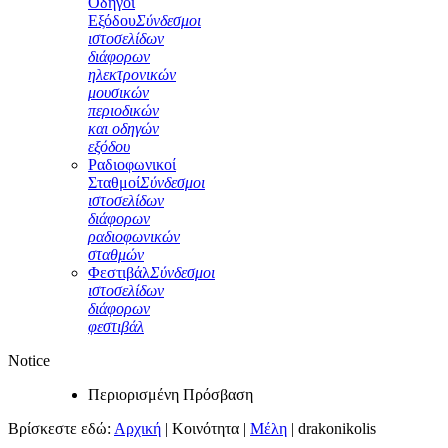
Οδηγοί
Εξόδου
Σύνδεσμοι
ιστοσελίδων
διάφορων
ηλεκτρονικών
μουσικών
περιοδικών
και οδηγών
εξόδου
Ραδιοφωνικοί
Σταθμοί
Σύνδεσμοι
ιστοσελίδων
διάφορων
ραδιοφωνικών
σταθμών
Φεστιβάλ
Σύνδεσμοι
ιστοσελίδων
διάφορων
φεστιβάλ
Notice
Περιορισμένη Πρόσβαση
Βρίσκεστε εδώ:
Αρχική
|
Κοινότητα
|
Μέλη
|
drakonikolis