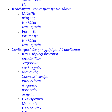
φίλων του Θ.
Π.
Κοινότητα
Η κοινότητα της Κοιλάδας
Μέλη
Τα
μέλη της
Κοιλάδας
των Τεμπών
Forum
Το
forum της
Κοιλάδας
των Τεμπών
Σύνδεσμοι
Διάφοροι χρήσιμοι (;) σύνδεσμοι
Καλλιτέχνες
Σύνδεσμοι
ιστοσελίδων
διάφορων
καλλιτεχνών
Μουσικές
Σκηνές
Σύνδεσμοι
ιστοσελίδων
διάφορων
μουσικών
σκηνών
Ηλεκτρονικά
Μουσικά
Περιοδικά -