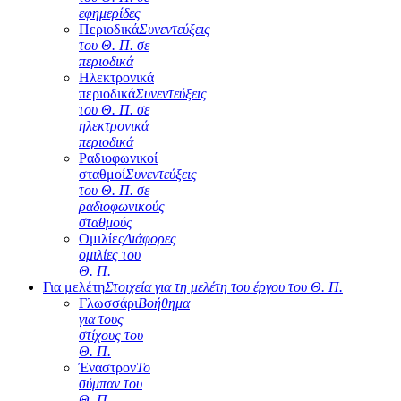
εφημερίδες
Περιοδικά
Συνεντεύξεις
του Θ. Π. σε
περιοδικά
Ηλεκτρονικά
περιοδικά
Συνεντεύξεις
του Θ. Π. σε
ηλεκτρονικά
περιοδικά
Ραδιοφωνικοί
σταθμοί
Συνεντεύξεις
του Θ. Π. σε
ραδιοφωνικούς
σταθμούς
Ομιλίες
Διάφορες
ομιλίες του
Θ. Π.
Για μελέτη
Στοιχεία για τη μελέτη του έργου του Θ. Π.
Γλωσσάρι
Βοήθημα
για τους
στίχους του
Θ. Π.
Έναστρον
Το
σύμπαν του
Θ. Π.