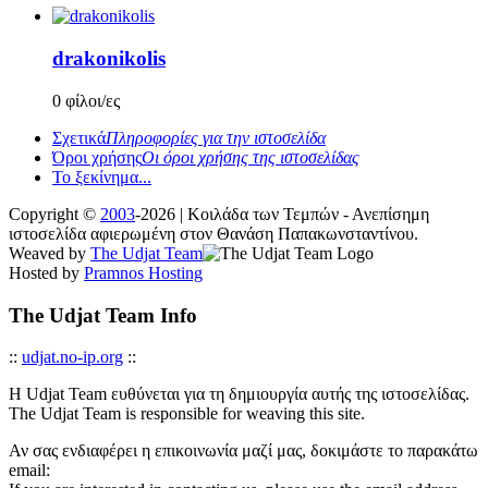
drakonikolis
0 φίλοι/ες
Σχετικά
Πληροφορίες για την ιστοσελίδα
Όροι χρήσης
Οι όροι χρήσης της ιστοσελίδας
Το ξεκίνημα...
Copyright ©
2003
-2026 | Κοιλάδα των Τεμπών - Ανεπίσημη
ιστοσελίδα αφιερωμένη στον Θανάση Παπακωνσταντίνου.
Weaved by
The Udjat Team
Hosted by
Pramnos Hosting
The Udjat Team Info
::
udjat.no-ip.org
::
Η Udjat Team ευθύνεται για τη δημιουργία αυτής της ιστοσελίδας.
The Udjat Team is responsible for weaving this site.
Αν σας ενδιαφέρει η επικοινωνία μαζί μας, δοκιμάστε το παρακάτω
email: