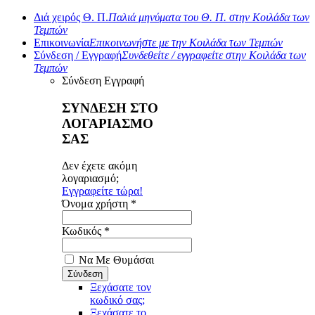
Διά χειρός Θ. Π.
Παλιά μηνύματα του Θ. Π. στην Κοιλάδα των
Τεμπών
Επικοινωνία
Επικοινωνήστε με την Κοιλάδα των Τεμπών
Σύνδεση / Εγγραφή
Συνδεθείτε / εγγραφείτε στην Κοιλάδα των
Τεμπών
Σύνδεση
Εγγραφή
ΣΥΝΔΕΣΗ ΣΤΟ
ΛΟΓΑΡΙΑΣΜΟ
ΣΑΣ
Δεν έχετε ακόμη
λογαριασμό;
Εγγραφείτε τώρα!
Όνομα χρήστη *
Κωδικός *
Να Με Θυμάσαι
Ξεχάσατε τον
κωδικό σας;
Ξεχάσατε το