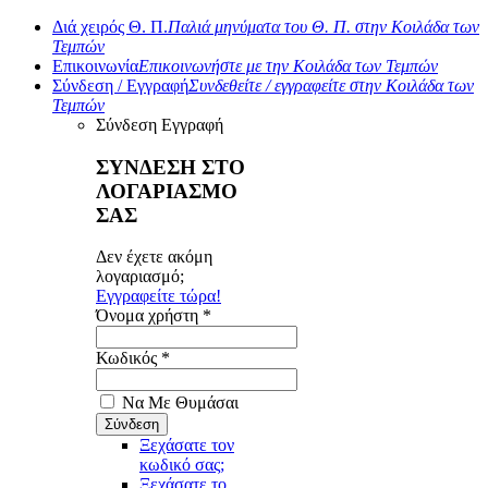
Διά χειρός Θ. Π.
Παλιά μηνύματα του Θ. Π. στην Κοιλάδα των
Τεμπών
Επικοινωνία
Επικοινωνήστε με την Κοιλάδα των Τεμπών
Σύνδεση / Εγγραφή
Συνδεθείτε / εγγραφείτε στην Κοιλάδα των
Τεμπών
Σύνδεση
Εγγραφή
ΣΥΝΔΕΣΗ ΣΤΟ
ΛΟΓΑΡΙΑΣΜΟ
ΣΑΣ
Δεν έχετε ακόμη
λογαριασμό;
Εγγραφείτε τώρα!
Όνομα χρήστη *
Κωδικός *
Να Με Θυμάσαι
Ξεχάσατε τον
κωδικό σας;
Ξεχάσατε το