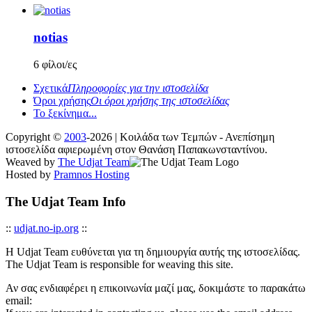
notias
6 φίλοι/ες
Σχετικά
Πληροφορίες για την ιστοσελίδα
Όροι χρήσης
Οι όροι χρήσης της ιστοσελίδας
Το ξεκίνημα...
Copyright ©
2003
-2026 | Κοιλάδα των Τεμπών - Ανεπίσημη
ιστοσελίδα αφιερωμένη στον Θανάση Παπακωνσταντίνου.
Weaved by
The Udjat Team
Hosted by
Pramnos Hosting
The Udjat Team Info
::
udjat.no-ip.org
::
Η Udjat Team ευθύνεται για τη δημιουργία αυτής της ιστοσελίδας.
The Udjat Team is responsible for weaving this site.
Αν σας ενδιαφέρει η επικοινωνία μαζί μας, δοκιμάστε το παρακάτω
email: