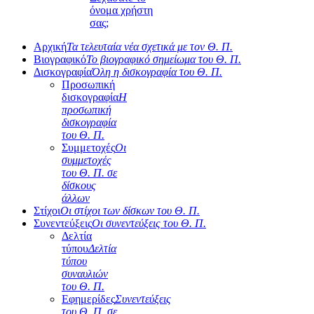
όνομα χρήστη
σας;
Αρχική
Τα τελευταία νέα σχετικά με τον Θ. Π.
Βιογραφικό
Το βιογραφικό σημείωμα του Θ. Π.
Δισκογραφία
Όλη η δισκογραφία του Θ. Π.
Προσωπική
δισκογραφία
Η
προσωπική
δισκογραφία
του Θ. Π.
Συμμετοχές
Οι
συμμετοχές
του Θ. Π. σε
δίσκους
άλλων
Στίχοι
Οι στίχοι των δίσκων του Θ. Π.
Συνεντεύξεις
Οι συνεντεύξεις του Θ. Π.
Δελτία
τύπου
Δελτία
τύπου
συναυλιών
του Θ. Π.
Εφημερίδες
Συνεντεύξεις
του Θ. Π. σε