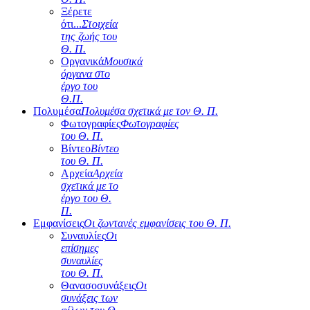
Ξέρετε
ότι...
Στοιχεία
της ζωής του
Θ. Π.
Οργανικά
Μουσικά
όργανα στο
έργο του
Θ.Π.
Πολυμέσα
Πολυμέσα σχετικά με τον Θ. Π.
Φωτογραφίες
Φωτογραφίες
του Θ. Π.
Βίντεο
Βίντεο
του Θ. Π.
Αρχεία
Αρχεία
σχετικά με το
έργο του Θ.
Π.
Εμφανίσεις
Οι ζωντανές εμφανίσεις του Θ. Π.
Συναυλίες
Οι
επίσημες
συναυλίες
του Θ. Π.
Θανασοσυνάξεις
Οι
συνάξεις των