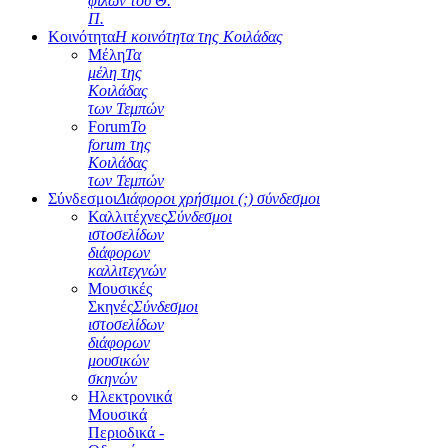
φίλων του Θ.
Π.
Κοινότητα
Η κοινότητα της Κοιλάδας
Μέλη
Τα
μέλη της
Κοιλάδας
των Τεμπών
Forum
Το
forum της
Κοιλάδας
των Τεμπών
Σύνδεσμοι
Διάφοροι χρήσιμοι (;) σύνδεσμοι
Καλλιτέχνες
Σύνδεσμοι
ιστοσελίδων
διάφορων
καλλιτεχνών
Μουσικές
Σκηνές
Σύνδεσμοι
ιστοσελίδων
διάφορων
μουσικών
σκηνών
Ηλεκτρονικά
Μουσικά
Περιοδικά -