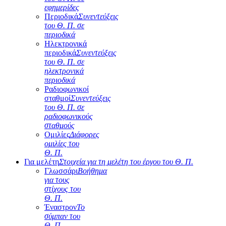
εφημερίδες
Περιοδικά
Συνεντεύξεις
του Θ. Π. σε
περιοδικά
Ηλεκτρονικά
περιοδικά
Συνεντεύξεις
του Θ. Π. σε
ηλεκτρονικά
περιοδικά
Ραδιοφωνικοί
σταθμοί
Συνεντεύξεις
του Θ. Π. σε
ραδιοφωνικούς
σταθμούς
Ομιλίες
Διάφορες
ομιλίες του
Θ. Π.
Για μελέτη
Στοιχεία για τη μελέτη του έργου του Θ. Π.
Γλωσσάρι
Βοήθημα
για τους
στίχους του
Θ. Π.
Έναστρον
Το
σύμπαν του
Θ. Π.