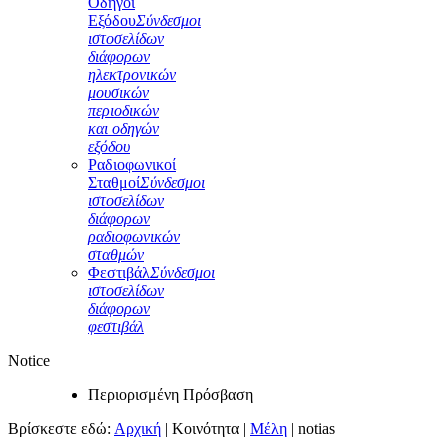
Οδηγοί
Εξόδου
Σύνδεσμοι
ιστοσελίδων
διάφορων
ηλεκτρονικών
μουσικών
περιοδικών
και οδηγών
εξόδου
Ραδιοφωνικοί
Σταθμοί
Σύνδεσμοι
ιστοσελίδων
διάφορων
ραδιοφωνικών
σταθμών
Φεστιβάλ
Σύνδεσμοι
ιστοσελίδων
διάφορων
φεστιβάλ
Notice
Περιορισμένη Πρόσβαση
Βρίσκεστε εδώ:
Αρχική
|
Κοινότητα
|
Μέλη
|
notias