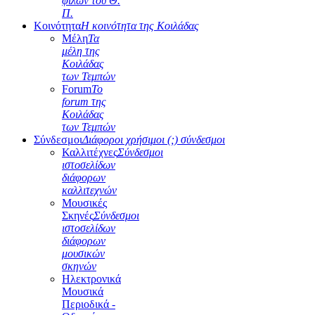
φίλων του Θ.
Π.
Κοινότητα
Η κοινότητα της Κοιλάδας
Μέλη
Τα
μέλη της
Κοιλάδας
των Τεμπών
Forum
Το
forum της
Κοιλάδας
των Τεμπών
Σύνδεσμοι
Διάφοροι χρήσιμοι (;) σύνδεσμοι
Καλλιτέχνες
Σύνδεσμοι
ιστοσελίδων
διάφορων
καλλιτεχνών
Μουσικές
Σκηνές
Σύνδεσμοι
ιστοσελίδων
διάφορων
μουσικών
σκηνών
Ηλεκτρονικά
Μουσικά
Περιοδικά -