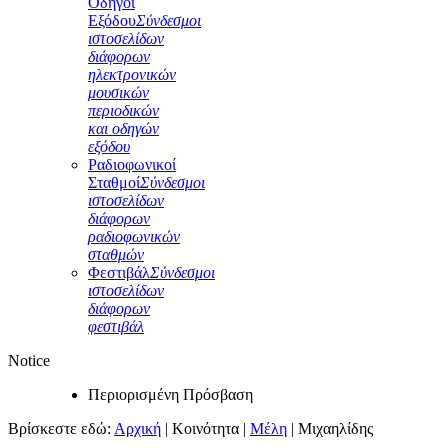
Οδηγοί
Εξόδου
Σύνδεσμοι
ιστοσελίδων
διάφορων
ηλεκτρονικών
μουσικών
περιοδικών
και οδηγών
εξόδου
Ραδιοφωνικοί
Σταθμοί
Σύνδεσμοι
ιστοσελίδων
διάφορων
ραδιοφωνικών
σταθμών
Φεστιβάλ
Σύνδεσμοι
ιστοσελίδων
διάφορων
φεστιβάλ
Notice
Περιορισμένη Πρόσβαση
Βρίσκεστε εδώ:
Αρχική
|
Κοινότητα
|
Μέλη
|
Μιχαηλίδης