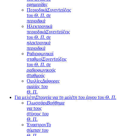
εφημερίδες
Περιοδικά
Συνεντεύξεις
του Θ. Π. σε
περιοδικά
Ηλεκτρονικά
περιοδικά
Συνεντεύξεις
του Θ. Π. σε
ηλεκτρονικά
περιοδικά
Ραδιοφωνικοί
σταθμοί
Συνεντεύξεις
του Θ. Π. σε
ραδιοφωνικούς
σταθμούς
Ομιλίες
Διάφορες
ομιλίες του
Θ. Π.
Για μελέτη
Στοιχεία για τη μελέτη του έργου του Θ. Π.
Γλωσσάρι
Βοήθημα
για τους
στίχους του
Θ. Π.
Έναστρον
Το
σύμπαν του
Θ. Π.