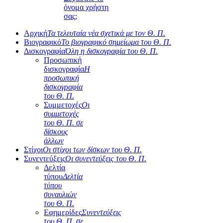
όνομα χρήστη
σας;
Αρχική
Τα τελευταία νέα σχετικά με τον Θ. Π.
Βιογραφικό
Το βιογραφικό σημείωμα του Θ. Π.
Δισκογραφία
Όλη η δισκογραφία του Θ. Π.
Προσωπική
δισκογραφία
Η
προσωπική
δισκογραφία
του Θ. Π.
Συμμετοχές
Οι
συμμετοχές
του Θ. Π. σε
δίσκους
άλλων
Στίχοι
Οι στίχοι των δίσκων του Θ. Π.
Συνεντεύξεις
Οι συνεντεύξεις του Θ. Π.
Δελτία
τύπου
Δελτία
τύπου
συναυλιών
του Θ. Π.
Εφημερίδες
Συνεντεύξεις
του Θ. Π. σε