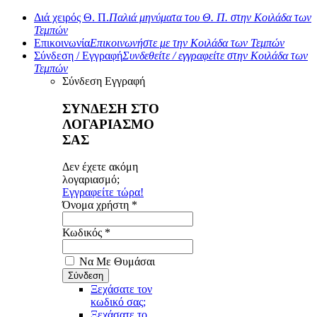
Διά χειρός Θ. Π.
Παλιά μηνύματα του Θ. Π. στην Κοιλάδα των
Τεμπών
Επικοινωνία
Επικοινωνήστε με την Κοιλάδα των Τεμπών
Σύνδεση / Εγγραφή
Συνδεθείτε / εγγραφείτε στην Κοιλάδα των
Τεμπών
Σύνδεση
Εγγραφή
ΣΥΝΔΕΣΗ ΣΤΟ
ΛΟΓΑΡΙΑΣΜΟ
ΣΑΣ
Δεν έχετε ακόμη
λογαριασμό;
Εγγραφείτε τώρα!
Όνομα χρήστη *
Κωδικός *
Να Με Θυμάσαι
Ξεχάσατε τον
κωδικό σας;
Ξεχάσατε το