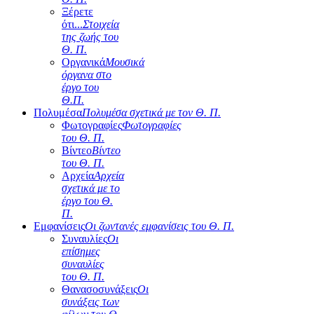
Ξέρετε
ότι...
Στοιχεία
της ζωής του
Θ. Π.
Οργανικά
Μουσικά
όργανα στο
έργο του
Θ.Π.
Πολυμέσα
Πολυμέσα σχετικά με τον Θ. Π.
Φωτογραφίες
Φωτογραφίες
του Θ. Π.
Βίντεο
Βίντεο
του Θ. Π.
Αρχεία
Αρχεία
σχετικά με το
έργο του Θ.
Π.
Εμφανίσεις
Οι ζωντανές εμφανίσεις του Θ. Π.
Συναυλίες
Οι
επίσημες
συναυλίες
του Θ. Π.
Θανασοσυνάξεις
Οι
συνάξεις των