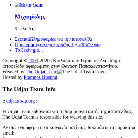
Μιχαηλίδης
9 φίλοι/ες
Σχετικά
Πληροφορίες για την ιστοσελίδα
Όροι χρήσης
Οι όροι χρήσης της ιστοσελίδας
Το ξεκίνημα...
Copyright ©
2003
-2026 | Κοιλάδα των Τεμπών - Ανεπίσημη
ιστοσελίδα αφιερωμένη στον Θανάση Παπακωνσταντίνου.
Weaved by
The Udjat Team
Hosted by
Pramnos Hosting
The Udjat Team Info
::
udjat.no-ip.org
::
Η Udjat Team ευθύνεται για τη δημιουργία αυτής της ιστοσελίδας.
The Udjat Team is responsible for weaving this site.
Αν σας ενδιαφέρει η επικοινωνία μαζί μας, δοκιμάστε το παρακάτω
email: