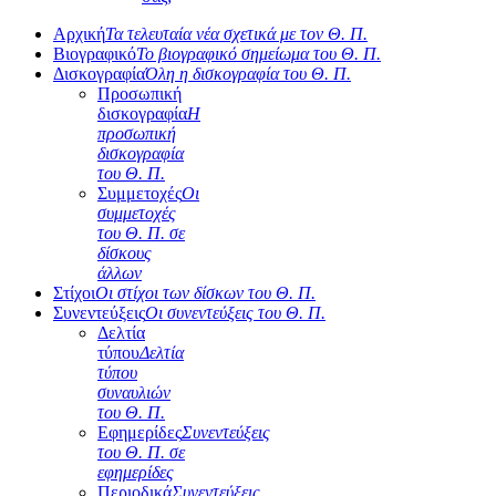
Αρχική
Τα τελευταία νέα σχετικά με τον Θ. Π.
Βιογραφικό
Το βιογραφικό σημείωμα του Θ. Π.
Δισκογραφία
Όλη η δισκογραφία του Θ. Π.
Προσωπική
δισκογραφία
Η
προσωπική
δισκογραφία
του Θ. Π.
Συμμετοχές
Οι
συμμετοχές
του Θ. Π. σε
δίσκους
άλλων
Στίχοι
Οι στίχοι των δίσκων του Θ. Π.
Συνεντεύξεις
Οι συνεντεύξεις του Θ. Π.
Δελτία
τύπου
Δελτία
τύπου
συναυλιών
του Θ. Π.
Εφημερίδες
Συνεντεύξεις
του Θ. Π. σε
εφημερίδες
Περιοδικά
Συνεντεύξεις