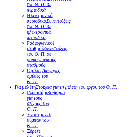
του Θ. Π. σε
περιοδικά
Ηλεκτρονικά
περιοδικά
Συνεντεύξεις
του Θ. Π. σε
ηλεκτρονικά
περιοδικά
Ραδιοφωνικοί
σταθμοί
Συνεντεύξεις
του Θ. Π. σε
ραδιοφωνικούς
σταθμούς
Ομιλίες
Διάφορες
ομιλίες του
Θ. Π.
Για μελέτη
Στοιχεία για τη μελέτη του έργου του Θ. Π.
Γλωσσάρι
Βοήθημα
για τους
στίχους του
Θ. Π.
Έναστρον
Το
σύμπαν του
Θ. Π.
Ξέρετε
ότι...
Στοιχεία