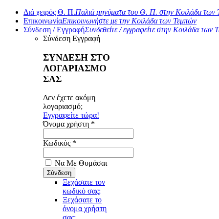
Διά χειρός Θ. Π.
Παλιά μηνύματα του Θ. Π. στην Κοιλάδα των
Επικοινωνία
Επικοινωνήστε με την Κοιλάδα των Τεμπών
Σύνδεση / Εγγραφή
Συνδεθείτε / εγγραφείτε στην Κοιλάδα των 
Σύνδεση
Εγγραφή
ΣΥΝΔΕΣΗ ΣΤΟ
ΛΟΓΑΡΙΑΣΜΟ
ΣΑΣ
Δεν έχετε ακόμη
λογαριασμό;
Εγγραφείτε τώρα!
Όνομα χρήστη *
Κωδικός *
Να Με Θυμάσαι
Ξεχάσατε τον
κωδικό σας;
Ξεχάσατε το
όνομα χρήστη
σας;