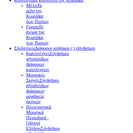
Κοινότητα
Η κοινότητα της Κοιλάδας
Μέλη
Τα
μέλη της
Κοιλάδας
των Τεμπών
Forum
Το
forum της
Κοιλάδας
των Τεμπών
Σύνδεσμοι
Διάφοροι χρήσιμοι (;) σύνδεσμοι
Καλλιτέχνες
Σύνδεσμοι
ιστοσελίδων
διάφορων
καλλιτεχνών
Μουσικές
Σκηνές
Σύνδεσμοι
ιστοσελίδων
διάφορων
μουσικών
σκηνών
Ηλεκτρονικά
Μουσικά
Περιοδικά -
Οδηγοί
Εξόδου
Σύνδεσμοι