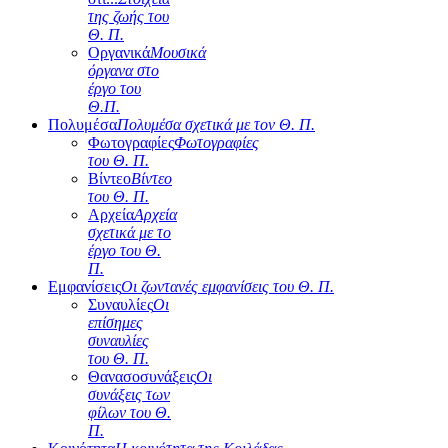
της ζωής του
Θ. Π.
Οργανικά
Μουσικά
όργανα στο
έργο του
Θ.Π.
Πολυμέσα
Πολυμέσα σχετικά με τον Θ. Π.
Φωτογραφίες
Φωτογραφίες
του Θ. Π.
Βίντεο
Βίντεο
του Θ. Π.
Αρχεία
Αρχεία
σχετικά με το
έργο του Θ.
Π.
Εμφανίσεις
Οι ζωντανές εμφανίσεις του Θ. Π.
Συναυλίες
Οι
επίσημες
συναυλίες
του Θ. Π.
Θανασοσυνάξεις
Οι
συνάξεις των
φίλων του Θ.
Π.