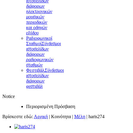
ιστοσελίδων
διάφορων
ηλεκτρονικών
μουσικών
περιοδικών
και οδηγών
εξόδου
Ραδιοφωνικοί
Σταθμοί
Σύνδεσμοι
ιστοσελίδων
διάφορων
ραδιοφωνικών
σταθμών
Φεστιβάλ
Σύνδεσμοι
ιστοσελίδων
διάφορων
φεστιβάλ
Notice
Περιορισμένη Πρόσβαση
Βρίσκεστε εδώ:
Αρχική
|
Κοινότητα
|
Μέλη
|
haris274