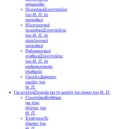
εφημερίδες
Περιοδικά
Συνεντεύξεις
του Θ. Π. σε
περιοδικά
Ηλεκτρονικά
περιοδικά
Συνεντεύξεις
του Θ. Π. σε
ηλεκτρονικά
περιοδικά
Ραδιοφωνικοί
σταθμοί
Συνεντεύξεις
του Θ. Π. σε
ραδιοφωνικούς
σταθμούς
Ομιλίες
Διάφορες
ομιλίες του
Θ. Π.
Για μελέτη
Στοιχεία για τη μελέτη του έργου του Θ. Π.
Γλωσσάρι
Βοήθημα
για τους
στίχους του
Θ. Π.
Έναστρον
Το
σύμπαν του
Θ. Π.