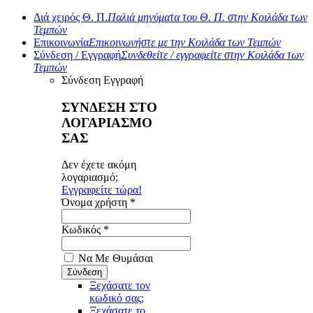
Διά χειρός Θ. Π.
Παλιά μηνύματα του Θ. Π. στην Κοιλάδα των
Τεμπών
Επικοινωνία
Επικοινωνήστε με την Κοιλάδα των Τεμπών
Σύνδεση / Εγγραφή
Συνδεθείτε / εγγραφείτε στην Κοιλάδα των
Τεμπών
Σύνδεση
Εγγραφή
ΣΥΝΔΕΣΗ ΣΤΟ
ΛΟΓΑΡΙΑΣΜΟ
ΣΑΣ
Δεν έχετε ακόμη
λογαριασμό;
Εγγραφείτε τώρα!
Όνομα χρήστη *
Κωδικός *
Να Με Θυμάσαι
Ξεχάσατε τον
κωδικό σας;
Ξεχάσατε το