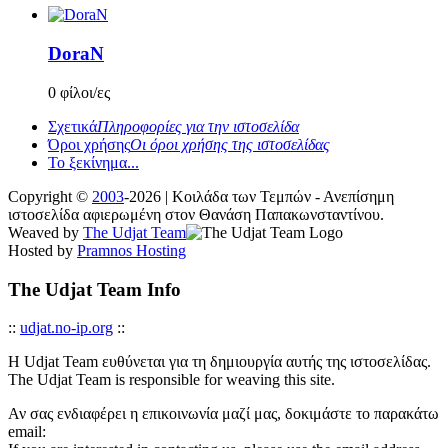
DoraN
0 φίλοι/ες
Σχετικά
Πληροφορίες για την ιστοσελίδα
Όροι χρήσης
Οι όροι χρήσης της ιστοσελίδας
Το ξεκίνημα...
Copyright ©
2003
-2026 | Κοιλάδα των Τεμπών - Ανεπίσημη
ιστοσελίδα αφιερωμένη στον Θανάση Παπακωνσταντίνου.
Weaved by
The Udjat Team
Hosted by
Pramnos Hosting
The Udjat Team Info
::
udjat.no-ip.org
::
Η Udjat Team ευθύνεται για τη δημιουργία αυτής της ιστοσελίδας.
The Udjat Team is responsible for weaving this site.
Αν σας ενδιαφέρει η επικοινωνία μαζί μας, δοκιμάστε το παρακάτω
email: