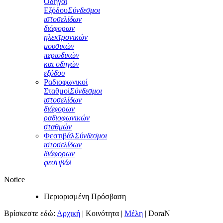
Οδηγοί
Εξόδου
Σύνδεσμοι
ιστοσελίδων
διάφορων
ηλεκτρονικών
μουσικών
περιοδικών
και οδηγών
εξόδου
Ραδιοφωνικοί
Σταθμοί
Σύνδεσμοι
ιστοσελίδων
διάφορων
ραδιοφωνικών
σταθμών
Φεστιβάλ
Σύνδεσμοι
ιστοσελίδων
διάφορων
φεστιβάλ
Notice
Περιορισμένη Πρόσβαση
Βρίσκεστε εδώ:
Αρχική
|
Κοινότητα
|
Μέλη
|
DoraN