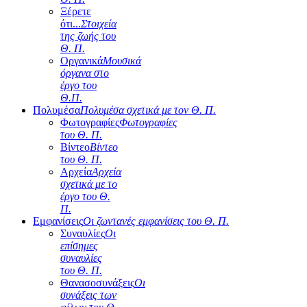
Ξέρετε
ότι...
Στοιχεία
της ζωής του
Θ. Π.
Οργανικά
Μουσικά
όργανα στο
έργο του
Θ.Π.
Πολυμέσα
Πολυμέσα σχετικά με τον Θ. Π.
Φωτογραφίες
Φωτογραφίες
του Θ. Π.
Βίντεο
Βίντεο
του Θ. Π.
Αρχεία
Αρχεία
σχετικά με το
έργο του Θ.
Π.
Εμφανίσεις
Οι ζωντανές εμφανίσεις του Θ. Π.
Συναυλίες
Οι
επίσημες
συναυλίες
του Θ. Π.
Θανασοσυνάξεις
Οι
συνάξεις των