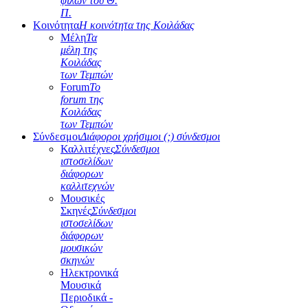
φίλων του Θ.
Π.
Κοινότητα
Η κοινότητα της Κοιλάδας
Μέλη
Τα
μέλη της
Κοιλάδας
των Τεμπών
Forum
Το
forum της
Κοιλάδας
των Τεμπών
Σύνδεσμοι
Διάφοροι χρήσιμοι (;) σύνδεσμοι
Καλλιτέχνες
Σύνδεσμοι
ιστοσελίδων
διάφορων
καλλιτεχνών
Μουσικές
Σκηνές
Σύνδεσμοι
ιστοσελίδων
διάφορων
μουσικών
σκηνών
Ηλεκτρονικά
Μουσικά
Περιοδικά -