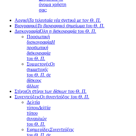
όνομα χρήστη
σας;
Αρχική
Τα τελευταία νέα σχετικά με τον Θ. Π.
Βιογραφικό
Το βιογραφικό σημείωμα του Θ. Π.
Δισκογραφία
Όλη η δισκογραφία του Θ. Π.
Προσωπική
δισκογραφία
Η
προσωπική
δισκογραφία
του Θ. Π.
Συμμετοχές
Οι
συμμετοχές
του Θ. Π. σε
δίσκους
άλλων
Στίχοι
Οι στίχοι των δίσκων του Θ. Π.
Συνεντεύξεις
Οι συνεντεύξεις του Θ. Π.
Δελτία
τύπου
Δελτία
τύπου
συναυλιών
του Θ. Π.
Εφημερίδες
Συνεντεύξεις
του Θ. Π. σε