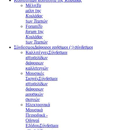
Κοινότητα
Η κοινότητα της Κοιλάδας
Μέλη
Τα
μέλη της
Κοιλάδας
των Τεμπών
Forum
Το
forum της
Κοιλάδας
των Τεμπών
Σύνδεσμοι
Διάφοροι χρήσιμοι (;) σύνδεσμοι
Καλλιτέχνες
Σύνδεσμοι
ιστοσελίδων
διάφορων
καλλιτεχνών
Μουσικές
Σκηνές
Σύνδεσμοι
ιστοσελίδων
διάφορων
μουσικών
σκηνών
Ηλεκτρονικά
Μουσικά
Περιοδικά -
Οδηγοί
Εξόδου
Σύνδεσμοι