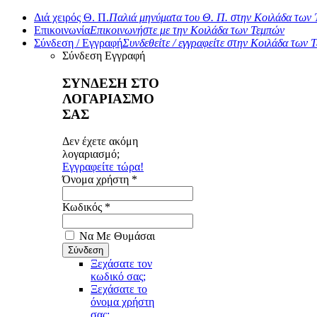
Διά χειρός Θ. Π.
Παλιά μηνύματα του Θ. Π. στην Κοιλάδα των
Επικοινωνία
Επικοινωνήστε με την Κοιλάδα των Τεμπών
Σύνδεση / Εγγραφή
Συνδεθείτε / εγγραφείτε στην Κοιλάδα των 
Σύνδεση
Εγγραφή
ΣΥΝΔΕΣΗ ΣΤΟ
ΛΟΓΑΡΙΑΣΜΟ
ΣΑΣ
Δεν έχετε ακόμη
λογαριασμό;
Εγγραφείτε τώρα!
Όνομα χρήστη *
Κωδικός *
Να Με Θυμάσαι
Ξεχάσατε τον
κωδικό σας;
Ξεχάσατε το
όνομα χρήστη
σας;