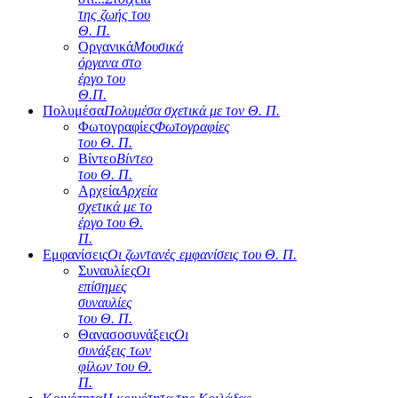
της ζωής του
Θ. Π.
Οργανικά
Μουσικά
όργανα στο
έργο του
Θ.Π.
Πολυμέσα
Πολυμέσα σχετικά με τον Θ. Π.
Φωτογραφίες
Φωτογραφίες
του Θ. Π.
Βίντεο
Βίντεο
του Θ. Π.
Αρχεία
Αρχεία
σχετικά με το
έργο του Θ.
Π.
Εμφανίσεις
Οι ζωντανές εμφανίσεις του Θ. Π.
Συναυλίες
Οι
επίσημες
συναυλίες
του Θ. Π.
Θανασοσυνάξεις
Οι
συνάξεις των
φίλων του Θ.
Π.