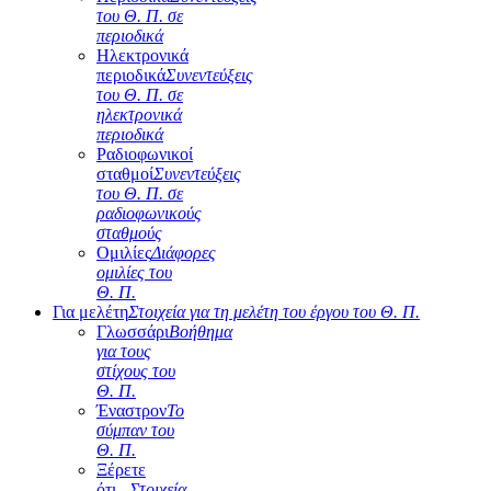
του Θ. Π. σε
περιοδικά
Ηλεκτρονικά
περιοδικά
Συνεντεύξεις
του Θ. Π. σε
ηλεκτρονικά
περιοδικά
Ραδιοφωνικοί
σταθμοί
Συνεντεύξεις
του Θ. Π. σε
ραδιοφωνικούς
σταθμούς
Ομιλίες
Διάφορες
ομιλίες του
Θ. Π.
Για μελέτη
Στοιχεία για τη μελέτη του έργου του Θ. Π.
Γλωσσάρι
Βοήθημα
για τους
στίχους του
Θ. Π.
Έναστρον
Το
σύμπαν του
Θ. Π.
Ξέρετε
ότι...
Στοιχεία