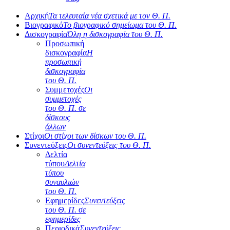
Αρχική
Τα τελευταία νέα σχετικά με τον Θ. Π.
Βιογραφικό
Το βιογραφικό σημείωμα του Θ. Π.
Δισκογραφία
Όλη η δισκογραφία του Θ. Π.
Προσωπική
δισκογραφία
Η
προσωπική
δισκογραφία
του Θ. Π.
Συμμετοχές
Οι
συμμετοχές
του Θ. Π. σε
δίσκους
άλλων
Στίχοι
Οι στίχοι των δίσκων του Θ. Π.
Συνεντεύξεις
Οι συνεντεύξεις του Θ. Π.
Δελτία
τύπου
Δελτία
τύπου
συναυλιών
του Θ. Π.
Εφημερίδες
Συνεντεύξεις
του Θ. Π. σε
εφημερίδες
Περιοδικά
Συνεντεύξεις