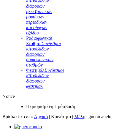
ιστοσελίδων
διάφορων
ηλεκτρονικών
μουσικών
περιοδικών
και οδηγών
εξόδου
Ραδιοφωνικοί
Σταθμοί
Σύνδεσμοι
ιστοσελίδων
διάφορων
ραδιοφωνικών
σταθμών
Φεστιβάλ
Σύνδεσμοι
ιστοσελίδων
διάφορων
φεστιβάλ
Notice
Περιορισμένη Πρόσβαση
Βρίσκεστε εδώ:
Αρχική
|
Κοινότητα
|
Μέλη
|
guerocanelo