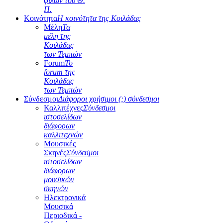
φίλων του Θ.
Π.
Κοινότητα
Η κοινότητα της Κοιλάδας
Μέλη
Τα
μέλη της
Κοιλάδας
των Τεμπών
Forum
Το
forum της
Κοιλάδας
των Τεμπών
Σύνδεσμοι
Διάφοροι χρήσιμοι (;) σύνδεσμοι
Καλλιτέχνες
Σύνδεσμοι
ιστοσελίδων
διάφορων
καλλιτεχνών
Μουσικές
Σκηνές
Σύνδεσμοι
ιστοσελίδων
διάφορων
μουσικών
σκηνών
Ηλεκτρονικά
Μουσικά
Περιοδικά -