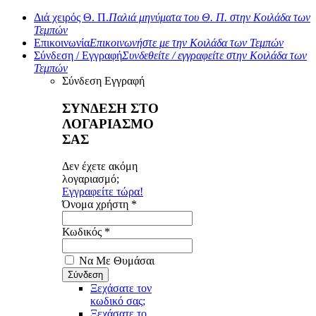
Διά χειρός Θ. Π.
Παλιά μηνύματα του Θ. Π. στην Κοιλάδα των
Τεμπών
Επικοινωνία
Επικοινωνήστε με την Κοιλάδα των Τεμπών
Σύνδεση / Εγγραφή
Συνδεθείτε / εγγραφείτε στην Κοιλάδα των
Τεμπών
Σύνδεση
Εγγραφή
ΣΥΝΔΕΣΗ ΣΤΟ
ΛΟΓΑΡΙΑΣΜΟ
ΣΑΣ
Δεν έχετε ακόμη
λογαριασμό;
Εγγραφείτε τώρα!
Όνομα χρήστη *
Κωδικός *
Να Με Θυμάσαι
Ξεχάσατε τον
κωδικό σας;
Ξεχάσατε το