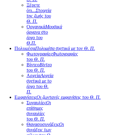
Ξέρετε
ότι...
Στοιχεία
της ζωής του
Θ. Π.
Οργανικά
Μουσικά
όργανα στο
έργο του
Θ.Π.
Πολυμέσα
Πολυμέσα σχετικά με τον Θ. Π.
Φωτογραφίες
Φωτογραφίες
του Θ. Π.
Βίντεο
Βίντεο
του Θ. Π.
Αρχεία
Αρχεία
σχετικά με το
έργο του Θ.
Π.
Εμφανίσεις
Οι ζωντανές εμφανίσεις του Θ. Π.
Συναυλίες
Οι
επίσημες
συναυλίες
του Θ. Π.
Θανασοσυνάξεις
Οι
συνάξεις των