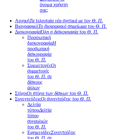
όνομα χρήστη
σας;
Αρχική
Τα τελευταία νέα σχετικά με τον Θ. Π.
Βιογραφικό
Το βιογραφικό σημείωμα του Θ. Π.
Δισκογραφία
Όλη η δισκογραφία του Θ. Π.
Προσωπική
δισκογραφία
Η
προσωπική
δισκογραφία
του Θ. Π.
Συμμετοχές
Οι
συμμετοχές
του Θ. Π. σε
δίσκους
άλλων
Στίχοι
Οι στίχοι των δίσκων του Θ. Π.
Συνεντεύξεις
Οι συνεντεύξεις του Θ. Π.
Δελτία
τύπου
Δελτία
τύπου
συναυλιών
του Θ. Π.
Εφημερίδες
Συνεντεύξεις
του Θ. Π. σε