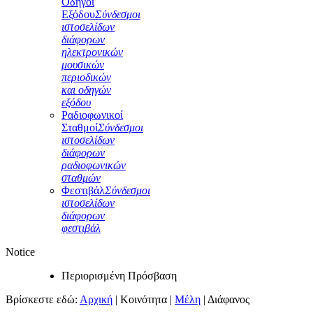
Οδηγοί
Εξόδου
Σύνδεσμοι
ιστοσελίδων
διάφορων
ηλεκτρονικών
μουσικών
περιοδικών
και οδηγών
εξόδου
Ραδιοφωνικοί
Σταθμοί
Σύνδεσμοι
ιστοσελίδων
διάφορων
ραδιοφωνικών
σταθμών
Φεστιβάλ
Σύνδεσμοι
ιστοσελίδων
διάφορων
φεστιβάλ
Notice
Περιορισμένη Πρόσβαση
Βρίσκεστε εδώ:
Αρχική
|
Κοινότητα
|
Μέλη
|
Διάφανος