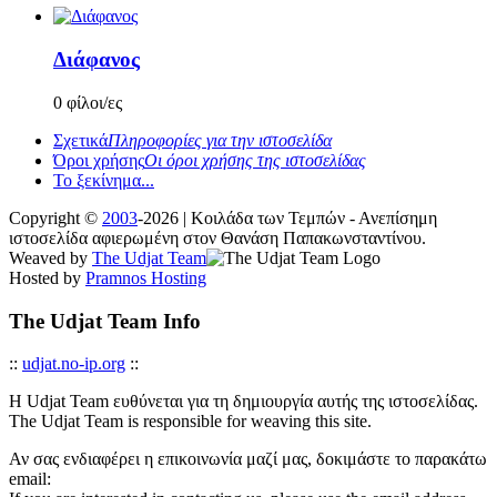
Διάφανος
0 φίλοι/ες
Σχετικά
Πληροφορίες για την ιστοσελίδα
Όροι χρήσης
Οι όροι χρήσης της ιστοσελίδας
Το ξεκίνημα...
Copyright ©
2003
-2026 | Κοιλάδα των Τεμπών - Ανεπίσημη
ιστοσελίδα αφιερωμένη στον Θανάση Παπακωνσταντίνου.
Weaved by
The Udjat Team
Hosted by
Pramnos Hosting
The Udjat Team Info
::
udjat.no-ip.org
::
Η Udjat Team ευθύνεται για τη δημιουργία αυτής της ιστοσελίδας.
The Udjat Team is responsible for weaving this site.
Αν σας ενδιαφέρει η επικοινωνία μαζί μας, δοκιμάστε το παρακάτω
email: