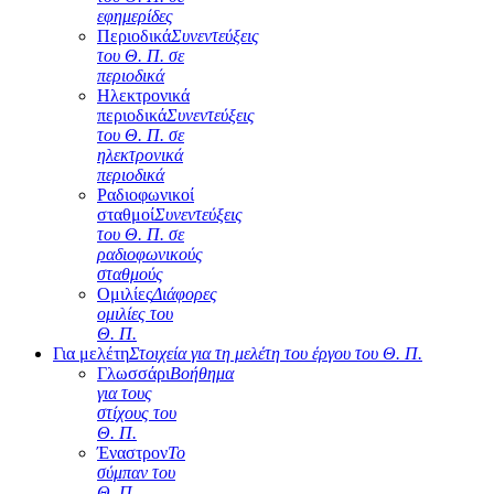
εφημερίδες
Περιοδικά
Συνεντεύξεις
του Θ. Π. σε
περιοδικά
Ηλεκτρονικά
περιοδικά
Συνεντεύξεις
του Θ. Π. σε
ηλεκτρονικά
περιοδικά
Ραδιοφωνικοί
σταθμοί
Συνεντεύξεις
του Θ. Π. σε
ραδιοφωνικούς
σταθμούς
Ομιλίες
Διάφορες
ομιλίες του
Θ. Π.
Για μελέτη
Στοιχεία για τη μελέτη του έργου του Θ. Π.
Γλωσσάρι
Βοήθημα
για τους
στίχους του
Θ. Π.
Έναστρον
Το
σύμπαν του
Θ. Π.