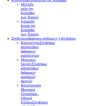
Κοινότητα
Η κοινότητα της Κοιλάδας
Μέλη
Τα
μέλη της
Κοιλάδας
των Τεμπών
Forum
Το
forum της
Κοιλάδας
των Τεμπών
Σύνδεσμοι
Διάφοροι χρήσιμοι (;) σύνδεσμοι
Καλλιτέχνες
Σύνδεσμοι
ιστοσελίδων
διάφορων
καλλιτεχνών
Μουσικές
Σκηνές
Σύνδεσμοι
ιστοσελίδων
διάφορων
μουσικών
σκηνών
Ηλεκτρονικά
Μουσικά
Περιοδικά -
Οδηγοί
Εξόδου
Σύνδεσμοι