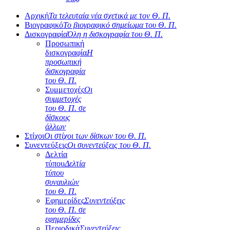
Αρχική
Τα τελευταία νέα σχετικά με τον Θ. Π.
Βιογραφικό
Το βιογραφικό σημείωμα του Θ. Π.
Δισκογραφία
Όλη η δισκογραφία του Θ. Π.
Προσωπική
δισκογραφία
Η
προσωπική
δισκογραφία
του Θ. Π.
Συμμετοχές
Οι
συμμετοχές
του Θ. Π. σε
δίσκους
άλλων
Στίχοι
Οι στίχοι των δίσκων του Θ. Π.
Συνεντεύξεις
Οι συνεντεύξεις του Θ. Π.
Δελτία
τύπου
Δελτία
τύπου
συναυλιών
του Θ. Π.
Εφημερίδες
Συνεντεύξεις
του Θ. Π. σε
εφημερίδες
Περιοδικά
Συνεντεύξεις