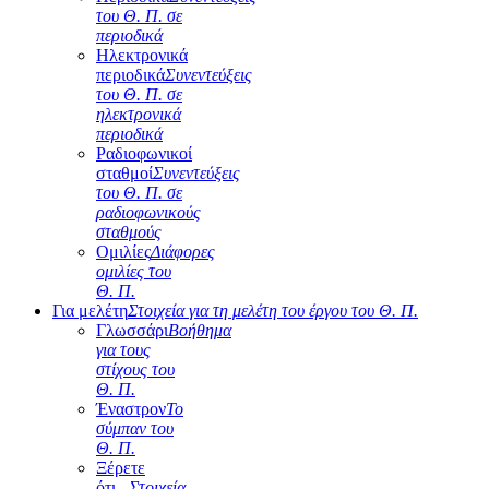
του Θ. Π. σε
περιοδικά
Ηλεκτρονικά
περιοδικά
Συνεντεύξεις
του Θ. Π. σε
ηλεκτρονικά
περιοδικά
Ραδιοφωνικοί
σταθμοί
Συνεντεύξεις
του Θ. Π. σε
ραδιοφωνικούς
σταθμούς
Ομιλίες
Διάφορες
ομιλίες του
Θ. Π.
Για μελέτη
Στοιχεία για τη μελέτη του έργου του Θ. Π.
Γλωσσάρι
Βοήθημα
για τους
στίχους του
Θ. Π.
Έναστρον
Το
σύμπαν του
Θ. Π.
Ξέρετε
ότι...
Στοιχεία