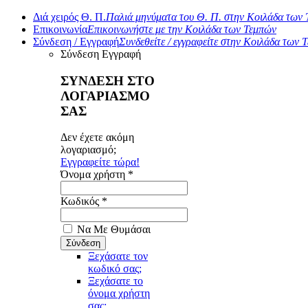
Διά χειρός Θ. Π.
Παλιά μηνύματα του Θ. Π. στην Κοιλάδα των
Επικοινωνία
Επικοινωνήστε με την Κοιλάδα των Τεμπών
Σύνδεση / Εγγραφή
Συνδεθείτε / εγγραφείτε στην Κοιλάδα των 
Σύνδεση
Εγγραφή
ΣΥΝΔΕΣΗ ΣΤΟ
ΛΟΓΑΡΙΑΣΜΟ
ΣΑΣ
Δεν έχετε ακόμη
λογαριασμό;
Εγγραφείτε τώρα!
Όνομα χρήστη *
Κωδικός *
Να Με Θυμάσαι
Ξεχάσατε τον
κωδικό σας;
Ξεχάσατε το
όνομα χρήστη
σας;