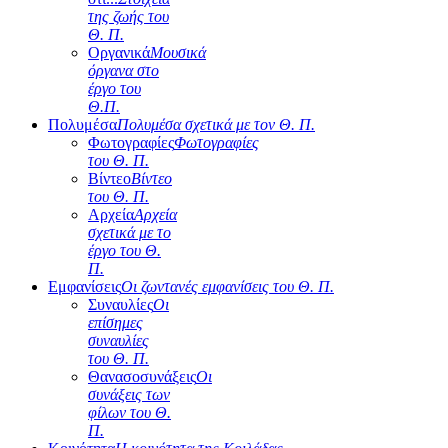
της ζωής του
Θ. Π.
Οργανικά
Μουσικά
όργανα στο
έργο του
Θ.Π.
Πολυμέσα
Πολυμέσα σχετικά με τον Θ. Π.
Φωτογραφίες
Φωτογραφίες
του Θ. Π.
Βίντεο
Βίντεο
του Θ. Π.
Αρχεία
Αρχεία
σχετικά με το
έργο του Θ.
Π.
Εμφανίσεις
Οι ζωντανές εμφανίσεις του Θ. Π.
Συναυλίες
Οι
επίσημες
συναυλίες
του Θ. Π.
Θανασοσυνάξεις
Οι
συνάξεις των
φίλων του Θ.
Π.