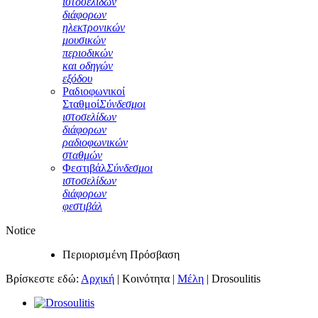
ιστοσελίδων
διάφορων
ηλεκτρονικών
μουσικών
περιοδικών
και οδηγών
εξόδου
Ραδιοφωνικοί
Σταθμοί
Σύνδεσμοι
ιστοσελίδων
διάφορων
ραδιοφωνικών
σταθμών
Φεστιβάλ
Σύνδεσμοι
ιστοσελίδων
διάφορων
φεστιβάλ
Notice
Περιορισμένη Πρόσβαση
Βρίσκεστε εδώ:
Αρχική
|
Κοινότητα
|
Μέλη
|
Drosoulitis