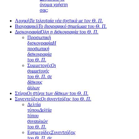
όνομα χρήστη
σας;
Αρχική
Τα τελευταία νέα σχετικά με τον Θ. Π.
Βιογραφικό
Το βιογραφικό σημείωμα του Θ. Π.
Δισκογραφία
Όλη η δισκογραφία του Θ. Π.
Προσωπική
δισκογραφία
Η
προσωπική
δισκογραφία
του Θ. Π.
Συμμετοχές
Οι
συμμετοχές
του Θ. Π. σε
δίσκους
άλλων
Στίχοι
Οι στίχοι των δίσκων του Θ. Π.
Συνεντεύξεις
Οι συνεντεύξεις του Θ. Π.
Δελτία
τύπου
Δελτία
τύπου
συναυλιών
του Θ. Π.
Εφημερίδες
Συνεντεύξεις
του Θ. Π. σε