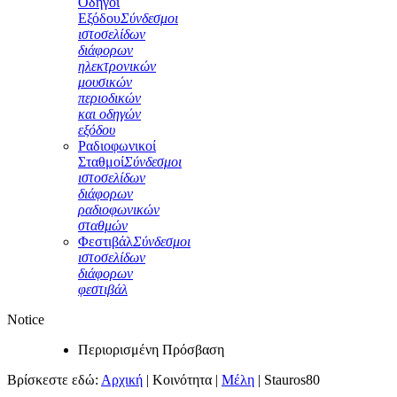
Οδηγοί
Εξόδου
Σύνδεσμοι
ιστοσελίδων
διάφορων
ηλεκτρονικών
μουσικών
περιοδικών
και οδηγών
εξόδου
Ραδιοφωνικοί
Σταθμοί
Σύνδεσμοι
ιστοσελίδων
διάφορων
ραδιοφωνικών
σταθμών
Φεστιβάλ
Σύνδεσμοι
ιστοσελίδων
διάφορων
φεστιβάλ
Notice
Περιορισμένη Πρόσβαση
Βρίσκεστε εδώ:
Αρχική
|
Κοινότητα
|
Μέλη
|
Stauros80