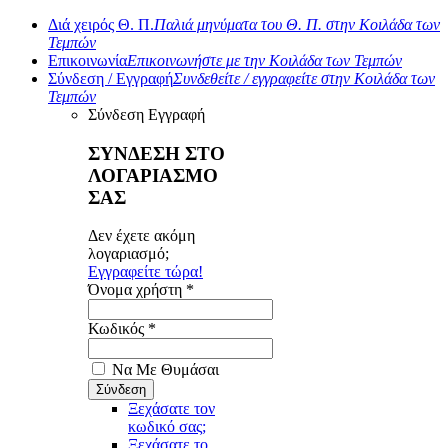
Διά χειρός Θ. Π.
Παλιά μηνύματα του Θ. Π. στην Κοιλάδα των
Τεμπών
Επικοινωνία
Επικοινωνήστε με την Κοιλάδα των Τεμπών
Σύνδεση / Εγγραφή
Συνδεθείτε / εγγραφείτε στην Κοιλάδα των
Τεμπών
Σύνδεση
Εγγραφή
ΣΥΝΔΕΣΗ ΣΤΟ
ΛΟΓΑΡΙΑΣΜΟ
ΣΑΣ
Δεν έχετε ακόμη
λογαριασμό;
Εγγραφείτε τώρα!
Όνομα χρήστη *
Κωδικός *
Να Με Θυμάσαι
Ξεχάσατε τον
κωδικό σας;
Ξεχάσατε το