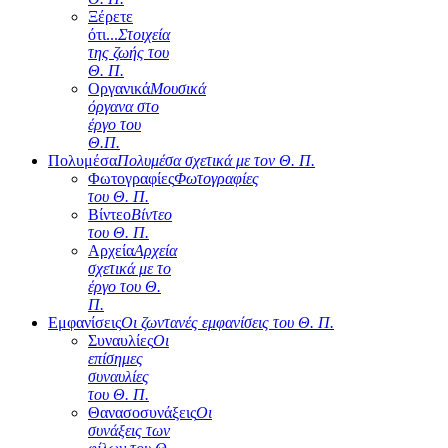
Ξέρετε
ότι...
Στοιχεία
της ζωής του
Θ. Π.
Οργανικά
Μουσικά
όργανα στο
έργο του
Θ.Π.
Πολυμέσα
Πολυμέσα σχετικά με τον Θ. Π.
Φωτογραφίες
Φωτογραφίες
του Θ. Π.
Βίντεο
Βίντεο
του Θ. Π.
Αρχεία
Αρχεία
σχετικά με το
έργο του Θ.
Π.
Εμφανίσεις
Οι ζωντανές εμφανίσεις του Θ. Π.
Συναυλίες
Οι
επίσημες
συναυλίες
του Θ. Π.
Θανασοσυνάξεις
Οι
συνάξεις των