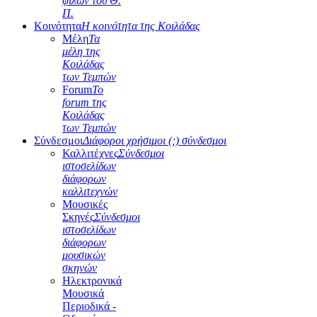
φίλων του Θ.
Π.
Κοινότητα
Η κοινότητα της Κοιλάδας
Μέλη
Τα
μέλη της
Κοιλάδας
των Τεμπών
Forum
Το
forum της
Κοιλάδας
των Τεμπών
Σύνδεσμοι
Διάφοροι χρήσιμοι (;) σύνδεσμοι
Καλλιτέχνες
Σύνδεσμοι
ιστοσελίδων
διάφορων
καλλιτεχνών
Μουσικές
Σκηνές
Σύνδεσμοι
ιστοσελίδων
διάφορων
μουσικών
σκηνών
Ηλεκτρονικά
Μουσικά
Περιοδικά -