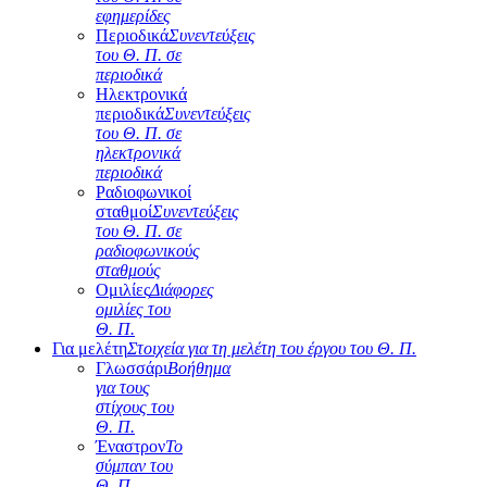
εφημερίδες
Περιοδικά
Συνεντεύξεις
του Θ. Π. σε
περιοδικά
Ηλεκτρονικά
περιοδικά
Συνεντεύξεις
του Θ. Π. σε
ηλεκτρονικά
περιοδικά
Ραδιοφωνικοί
σταθμοί
Συνεντεύξεις
του Θ. Π. σε
ραδιοφωνικούς
σταθμούς
Ομιλίες
Διάφορες
ομιλίες του
Θ. Π.
Για μελέτη
Στοιχεία για τη μελέτη του έργου του Θ. Π.
Γλωσσάρι
Βοήθημα
για τους
στίχους του
Θ. Π.
Έναστρον
Το
σύμπαν του
Θ. Π.