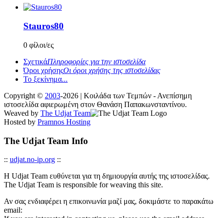
Stauros80
0 φίλοι/ες
Σχετικά
Πληροφορίες για την ιστοσελίδα
Όροι χρήσης
Οι όροι χρήσης της ιστοσελίδας
Το ξεκίνημα...
Copyright ©
2003
-2026 | Κοιλάδα των Τεμπών - Ανεπίσημη
ιστοσελίδα αφιερωμένη στον Θανάση Παπακωνσταντίνου.
Weaved by
The Udjat Team
Hosted by
Pramnos Hosting
The Udjat Team Info
::
udjat.no-ip.org
::
Η Udjat Team ευθύνεται για τη δημιουργία αυτής της ιστοσελίδας.
The Udjat Team is responsible for weaving this site.
Αν σας ενδιαφέρει η επικοινωνία μαζί μας, δοκιμάστε το παρακάτω
email: