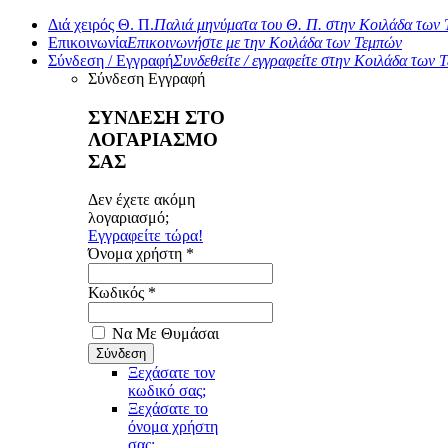
Διά χειρός Θ. Π.
Παλιά μηνύματα του Θ. Π. στην Κοιλάδα των
Επικοινωνία
Επικοινωνήστε με την Κοιλάδα των Τεμπών
Σύνδεση / Εγγραφή
Συνδεθείτε / εγγραφείτε στην Κοιλάδα των 
Σύνδεση
Εγγραφή
ΣΥΝΔΕΣΗ ΣΤΟ
ΛΟΓΑΡΙΑΣΜΟ
ΣΑΣ
Δεν έχετε ακόμη
λογαριασμό;
Εγγραφείτε τώρα!
Όνομα χρήστη *
Κωδικός *
Να Με Θυμάσαι
Ξεχάσατε τον
κωδικό σας;
Ξεχάσατε το
όνομα χρήστη
σας;