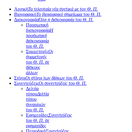
Αρχική
Τα τελευταία νέα σχετικά με τον Θ. Π.
Βιογραφικό
Το βιογραφικό σημείωμα του Θ. Π.
Δισκογραφία
Όλη η δισκογραφία του Θ. Π.
Προσωπική
δισκογραφία
Η
προσωπική
δισκογραφία
του Θ. Π.
Συμμετοχές
Οι
συμμετοχές
του Θ. Π. σε
δίσκους
άλλων
Στίχοι
Οι στίχοι των δίσκων του Θ. Π.
Συνεντεύξεις
Οι συνεντεύξεις του Θ. Π.
Δελτία
τύπου
Δελτία
τύπου
συναυλιών
του Θ. Π.
Εφημερίδες
Συνεντεύξεις
του Θ. Π. σε
εφημερίδες
Περιοδικά
Συνεντεύξεις