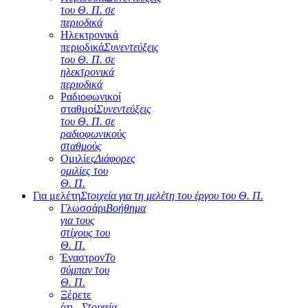
του Θ. Π. σε
περιοδικά
Ηλεκτρονικά
περιοδικά
Συνεντεύξεις
του Θ. Π. σε
ηλεκτρονικά
περιοδικά
Ραδιοφωνικοί
σταθμοί
Συνεντεύξεις
του Θ. Π. σε
ραδιοφωνικούς
σταθμούς
Ομιλίες
Διάφορες
ομιλίες του
Θ. Π.
Για μελέτη
Στοιχεία για τη μελέτη του έργου του Θ. Π.
Γλωσσάρι
Βοήθημα
για τους
στίχους του
Θ. Π.
Έναστρον
Το
σύμπαν του
Θ. Π.
Ξέρετε
ότι...
Στοιχεία