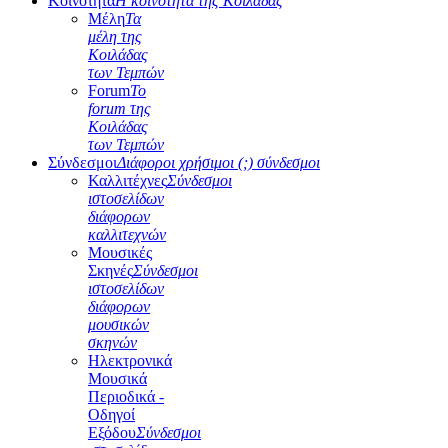
Κοινότητα
Η κοινότητα της Κοιλάδας
Μέλη
Τα
μέλη της
Κοιλάδας
των Τεμπών
Forum
Το
forum της
Κοιλάδας
των Τεμπών
Σύνδεσμοι
Διάφοροι χρήσιμοι (;) σύνδεσμοι
Καλλιτέχνες
Σύνδεσμοι
ιστοσελίδων
διάφορων
καλλιτεχνών
Μουσικές
Σκηνές
Σύνδεσμοι
ιστοσελίδων
διάφορων
μουσικών
σκηνών
Ηλεκτρονικά
Μουσικά
Περιοδικά -
Οδηγοί
Εξόδου
Σύνδεσμοι