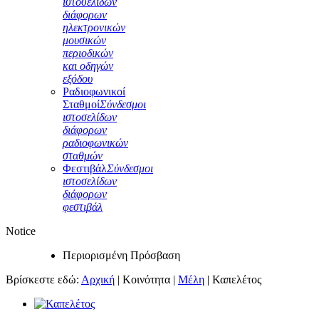
ιστοσελίδων
διάφορων
ηλεκτρονικών
μουσικών
περιοδικών
και οδηγών
εξόδου
Ραδιοφωνικοί
Σταθμοί
Σύνδεσμοι
ιστοσελίδων
διάφορων
ραδιοφωνικών
σταθμών
Φεστιβάλ
Σύνδεσμοι
ιστοσελίδων
διάφορων
φεστιβάλ
Notice
Περιορισμένη Πρόσβαση
Βρίσκεστε εδώ:
Αρχική
|
Κοινότητα
|
Μέλη
|
Καπελέτος