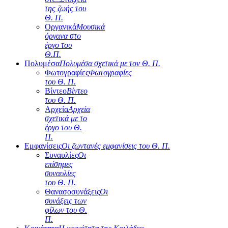
της ζωής του
Θ. Π.
Οργανικά
Μουσικά
όργανα στο
έργο του
Θ.Π.
Πολυμέσα
Πολυμέσα σχετικά με τον Θ. Π.
Φωτογραφίες
Φωτογραφίες
του Θ. Π.
Βίντεο
Βίντεο
του Θ. Π.
Αρχεία
Αρχεία
σχετικά με το
έργο του Θ.
Π.
Εμφανίσεις
Οι ζωντανές εμφανίσεις του Θ. Π.
Συναυλίες
Οι
επίσημες
συναυλίες
του Θ. Π.
Θανασοσυνάξεις
Οι
συνάξεις των
φίλων του Θ.
Π.