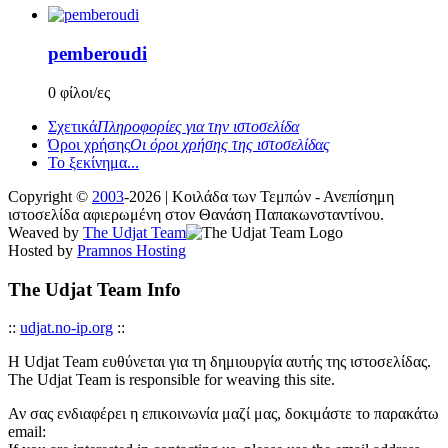
pemberoudi
0 φίλοι/ες
Σχετικά
Πληροφορίες για την ιστοσελίδα
Όροι χρήσης
Οι όροι χρήσης της ιστοσελίδας
Το ξεκίνημα...
Copyright ©
2003
-2026 | Κοιλάδα των Τεμπών - Ανεπίσημη
ιστοσελίδα αφιερωμένη στον Θανάση Παπακωνσταντίνου.
Weaved by
The Udjat Team
Hosted by
Pramnos Hosting
The Udjat Team Info
::
udjat.no-ip.org
::
Η Udjat Team ευθύνεται για τη δημιουργία αυτής της ιστοσελίδας.
The Udjat Team is responsible for weaving this site.
Αν σας ενδιαφέρει η επικοινωνία μαζί μας, δοκιμάστε το παρακάτω
email: