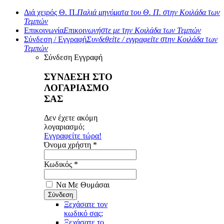
Διά χειρός Θ. Π.
Παλιά μηνύματα του Θ. Π. στην Κοιλάδα των
Τεμπών
Επικοινωνία
Επικοινωνήστε με την Κοιλάδα των Τεμπών
Σύνδεση / Εγγραφή
Συνδεθείτε / εγγραφείτε στην Κοιλάδα των
Τεμπών
Σύνδεση
Εγγραφή
ΣΥΝΔΕΣΗ ΣΤΟ
ΛΟΓΑΡΙΑΣΜΟ
ΣΑΣ
Δεν έχετε ακόμη
λογαριασμό;
Εγγραφείτε τώρα!
Όνομα χρήστη *
Κωδικός *
Να Με Θυμάσαι
Ξεχάσατε τον
κωδικό σας;
Ξεχάσατε το