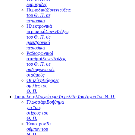
εφημερίδες
Περιοδικά
Συνεντεύξεις
του Θ. Π. σε
περιοδικά
Ηλεκτρονικά
περιοδικά
Συνεντεύξεις
του Θ. Π. σε
ηλεκτρονικά
περιοδικά
Ραδιοφωνικοί
σταθμοί
Συνεντεύξεις
του Θ. Π. σε
ραδιοφωνικούς
σταθμούς
Ομιλίες
Διάφορες
ομιλίες του
Θ. Π.
Για μελέτη
Στοιχεία για τη μελέτη του έργου του Θ. Π.
Γλωσσάρι
Βοήθημα
για τους
στίχους του
Θ. Π.
Έναστρον
Το
σύμπαν του
Θ. Π.