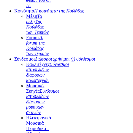
φίλων του Θ.
Π.
Κοινότητα
Η κοινότητα της Κοιλάδας
Μέλη
Τα
μέλη της
Κοιλάδας
των Τεμπών
Forum
Το
forum της
Κοιλάδας
των Τεμπών
Σύνδεσμοι
Διάφοροι χρήσιμοι (;) σύνδεσμοι
Καλλιτέχνες
Σύνδεσμοι
ιστοσελίδων
διάφορων
καλλιτεχνών
Μουσικές
Σκηνές
Σύνδεσμοι
ιστοσελίδων
διάφορων
μουσικών
σκηνών
Ηλεκτρονικά
Μουσικά
Περιοδικά -