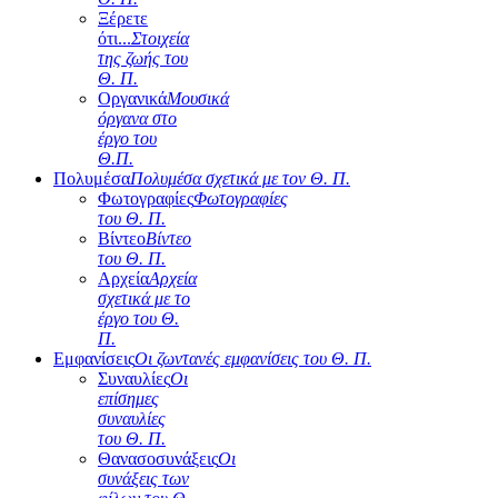
Ξέρετε
ότι...
Στοιχεία
της ζωής του
Θ. Π.
Οργανικά
Μουσικά
όργανα στο
έργο του
Θ.Π.
Πολυμέσα
Πολυμέσα σχετικά με τον Θ. Π.
Φωτογραφίες
Φωτογραφίες
του Θ. Π.
Βίντεο
Βίντεο
του Θ. Π.
Αρχεία
Αρχεία
σχετικά με το
έργο του Θ.
Π.
Εμφανίσεις
Οι ζωντανές εμφανίσεις του Θ. Π.
Συναυλίες
Οι
επίσημες
συναυλίες
του Θ. Π.
Θανασοσυνάξεις
Οι
συνάξεις των