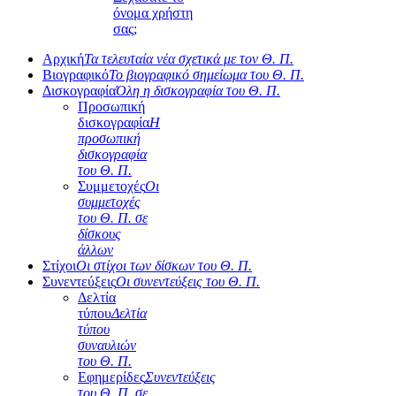
όνομα χρήστη
σας;
Αρχική
Τα τελευταία νέα σχετικά με τον Θ. Π.
Βιογραφικό
Το βιογραφικό σημείωμα του Θ. Π.
Δισκογραφία
Όλη η δισκογραφία του Θ. Π.
Προσωπική
δισκογραφία
Η
προσωπική
δισκογραφία
του Θ. Π.
Συμμετοχές
Οι
συμμετοχές
του Θ. Π. σε
δίσκους
άλλων
Στίχοι
Οι στίχοι των δίσκων του Θ. Π.
Συνεντεύξεις
Οι συνεντεύξεις του Θ. Π.
Δελτία
τύπου
Δελτία
τύπου
συναυλιών
του Θ. Π.
Εφημερίδες
Συνεντεύξεις
του Θ. Π. σε