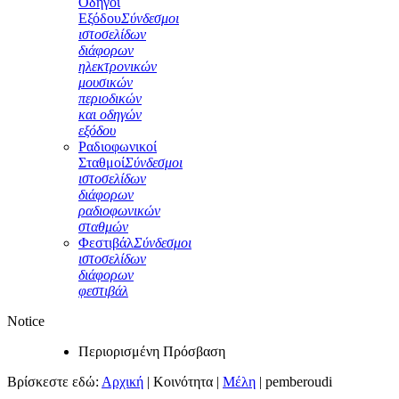
Οδηγοί
Εξόδου
Σύνδεσμοι
ιστοσελίδων
διάφορων
ηλεκτρονικών
μουσικών
περιοδικών
και οδηγών
εξόδου
Ραδιοφωνικοί
Σταθμοί
Σύνδεσμοι
ιστοσελίδων
διάφορων
ραδιοφωνικών
σταθμών
Φεστιβάλ
Σύνδεσμοι
ιστοσελίδων
διάφορων
φεστιβάλ
Notice
Περιορισμένη Πρόσβαση
Βρίσκεστε εδώ:
Αρχική
|
Κοινότητα
|
Μέλη
|
pemberoudi