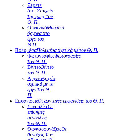
Ξέρετε
ότι...
Στοιχεία
της ζωής του
Θ. Π.
Οργανικά
Μουσικά
όργανα στο
έργο του
Θ.Π.
Πολυμέσα
Πολυμέσα σχετικά με τον Θ. Π.
Φωτογραφίες
Φωτογραφίες
του Θ. Π.
Βίντεο
Βίντεο
του Θ. Π.
Αρχεία
Αρχεία
σχετικά με το
έργο του Θ.
Π.
Εμφανίσεις
Οι ζωντανές εμφανίσεις του Θ. Π.
Συναυλίες
Οι
επίσημες
συναυλίες
του Θ. Π.
Θανασοσυνάξεις
Οι
συνάξεις των