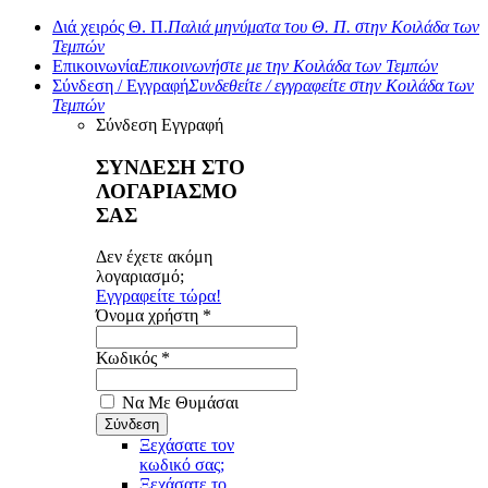
Διά χειρός Θ. Π.
Παλιά μηνύματα του Θ. Π. στην Κοιλάδα των
Τεμπών
Επικοινωνία
Επικοινωνήστε με την Κοιλάδα των Τεμπών
Σύνδεση / Εγγραφή
Συνδεθείτε / εγγραφείτε στην Κοιλάδα των
Τεμπών
Σύνδεση
Εγγραφή
ΣΥΝΔΕΣΗ ΣΤΟ
ΛΟΓΑΡΙΑΣΜΟ
ΣΑΣ
Δεν έχετε ακόμη
λογαριασμό;
Εγγραφείτε τώρα!
Όνομα χρήστη *
Κωδικός *
Να Με Θυμάσαι
Ξεχάσατε τον
κωδικό σας;
Ξεχάσατε το