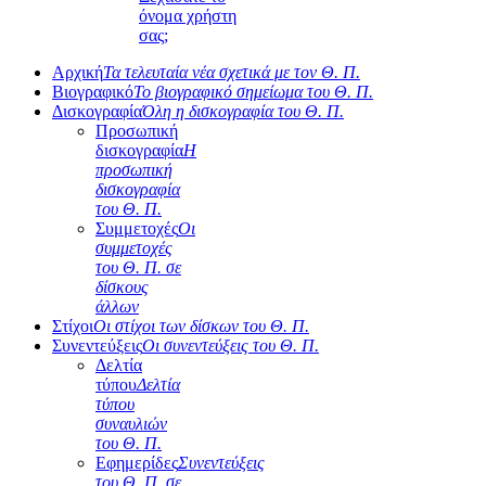
όνομα χρήστη
σας;
Αρχική
Τα τελευταία νέα σχετικά με τον Θ. Π.
Βιογραφικό
Το βιογραφικό σημείωμα του Θ. Π.
Δισκογραφία
Όλη η δισκογραφία του Θ. Π.
Προσωπική
δισκογραφία
Η
προσωπική
δισκογραφία
του Θ. Π.
Συμμετοχές
Οι
συμμετοχές
του Θ. Π. σε
δίσκους
άλλων
Στίχοι
Οι στίχοι των δίσκων του Θ. Π.
Συνεντεύξεις
Οι συνεντεύξεις του Θ. Π.
Δελτία
τύπου
Δελτία
τύπου
συναυλιών
του Θ. Π.
Εφημερίδες
Συνεντεύξεις
του Θ. Π. σε