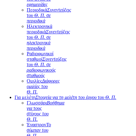
εφημερίδες
Περιοδικά
Συνεντεύξεις
του Θ. Π. σε
περιοδικά
Ηλεκτρονικά
περιοδικά
Συνεντεύξεις
του Θ. Π. σε
ηλεκτρονικά
περιοδικά
Ραδιοφωνικοί
σταθμοί
Συνεντεύξεις
του Θ. Π. σε
ραδιοφωνικούς
σταθμούς
Ομιλίες
Διάφορες
ομιλίες του
Θ. Π.
Για μελέτη
Στοιχεία για τη μελέτη του έργου του Θ. Π.
Γλωσσάρι
Βοήθημα
για τους
στίχους του
Θ. Π.
Έναστρον
Το
σύμπαν του
Θ. Π.