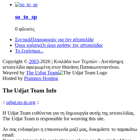
so_to_sp
0 φίλοι/ες
Σχετικά
Πληροφορίες για την ιστοσελίδα
Όροι χρήσης
Οι όροι χρήσης της ιστοσελίδας
Το ξεκίνημα...
Copyright ©
2003
-2026 | Κοιλάδα των Τεμπών - Ανεπίσημη
ιστοσελίδα αφιερωμένη στον Θανάση Παπακωνσταντίνου.
Weaved by
The Udjat Team
Hosted by
Pramnos Hosting
The Udjat Team Info
::
udjat.no-ip.org
::
Η Udjat Team ευθύνεται για τη δημιουργία αυτής της ιστοσελίδας.
The Udjat Team is responsible for weaving this site.
Αν σας ενδιαφέρει η επικοινωνία μαζί μας, δοκιμάστε το παρακάτω
email: