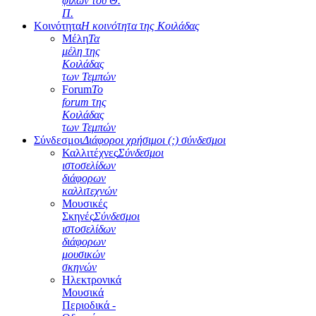
φίλων του Θ.
Π.
Κοινότητα
Η κοινότητα της Κοιλάδας
Μέλη
Τα
μέλη της
Κοιλάδας
των Τεμπών
Forum
Το
forum της
Κοιλάδας
των Τεμπών
Σύνδεσμοι
Διάφοροι χρήσιμοι (;) σύνδεσμοι
Καλλιτέχνες
Σύνδεσμοι
ιστοσελίδων
διάφορων
καλλιτεχνών
Μουσικές
Σκηνές
Σύνδεσμοι
ιστοσελίδων
διάφορων
μουσικών
σκηνών
Ηλεκτρονικά
Μουσικά
Περιοδικά -