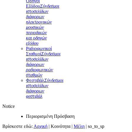
Οδηγοί
Εξόδου
Σύνδεσμοι
ιστοσελίδων
διάφορων
ηλεκτρονικών
μουσικών
περιοδικών
και οδηγών
εξόδου
Ραδιοφωνικοί
Σταθμοί
Σύνδεσμοι
ιστοσελίδων
διάφορων
ραδιοφωνικών
σταθμών
Φεστιβάλ
Σύνδεσμοι
ιστοσελίδων
διάφορων
φεστιβάλ
Notice
Περιορισμένη Πρόσβαση
Βρίσκεστε εδώ:
Αρχική
|
Κοινότητα
|
Μέλη
|
so_to_sp