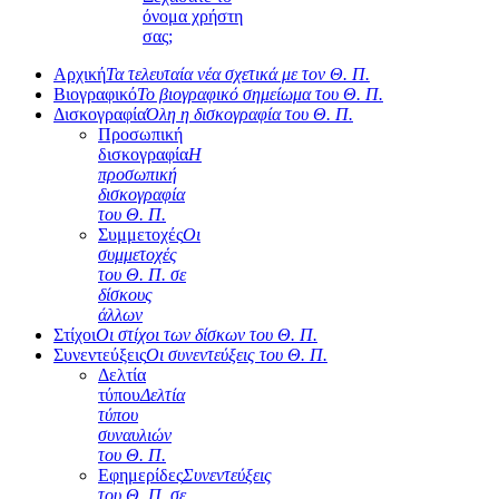
όνομα χρήστη
σας;
Αρχική
Τα τελευταία νέα σχετικά με τον Θ. Π.
Βιογραφικό
Το βιογραφικό σημείωμα του Θ. Π.
Δισκογραφία
Όλη η δισκογραφία του Θ. Π.
Προσωπική
δισκογραφία
Η
προσωπική
δισκογραφία
του Θ. Π.
Συμμετοχές
Οι
συμμετοχές
του Θ. Π. σε
δίσκους
άλλων
Στίχοι
Οι στίχοι των δίσκων του Θ. Π.
Συνεντεύξεις
Οι συνεντεύξεις του Θ. Π.
Δελτία
τύπου
Δελτία
τύπου
συναυλιών
του Θ. Π.
Εφημερίδες
Συνεντεύξεις
του Θ. Π. σε