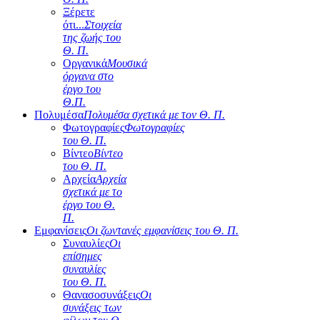
Ξέρετε
ότι...
Στοιχεία
της ζωής του
Θ. Π.
Οργανικά
Μουσικά
όργανα στο
έργο του
Θ.Π.
Πολυμέσα
Πολυμέσα σχετικά με τον Θ. Π.
Φωτογραφίες
Φωτογραφίες
του Θ. Π.
Βίντεο
Βίντεο
του Θ. Π.
Αρχεία
Αρχεία
σχετικά με το
έργο του Θ.
Π.
Εμφανίσεις
Οι ζωντανές εμφανίσεις του Θ. Π.
Συναυλίες
Οι
επίσημες
συναυλίες
του Θ. Π.
Θανασοσυνάξεις
Οι
συνάξεις των