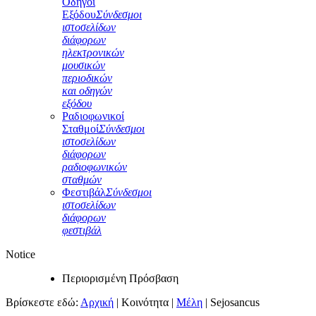
Οδηγοί
Εξόδου
Σύνδεσμοι
ιστοσελίδων
διάφορων
ηλεκτρονικών
μουσικών
περιοδικών
και οδηγών
εξόδου
Ραδιοφωνικοί
Σταθμοί
Σύνδεσμοι
ιστοσελίδων
διάφορων
ραδιοφωνικών
σταθμών
Φεστιβάλ
Σύνδεσμοι
ιστοσελίδων
διάφορων
φεστιβάλ
Notice
Περιορισμένη Πρόσβαση
Βρίσκεστε εδώ:
Αρχική
|
Κοινότητα
|
Μέλη
|
Sejosancus