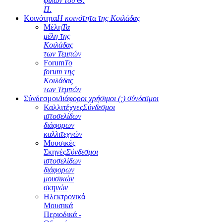
φίλων του Θ.
Π.
Κοινότητα
Η κοινότητα της Κοιλάδας
Μέλη
Τα
μέλη της
Κοιλάδας
των Τεμπών
Forum
Το
forum της
Κοιλάδας
των Τεμπών
Σύνδεσμοι
Διάφοροι χρήσιμοι (;) σύνδεσμοι
Καλλιτέχνες
Σύνδεσμοι
ιστοσελίδων
διάφορων
καλλιτεχνών
Μουσικές
Σκηνές
Σύνδεσμοι
ιστοσελίδων
διάφορων
μουσικών
σκηνών
Ηλεκτρονικά
Μουσικά
Περιοδικά -