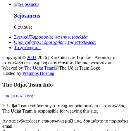
Sejosancus
0 φίλοι/ες
Σχετικά
Πληροφορίες για την ιστοσελίδα
Όροι χρήσης
Οι όροι χρήσης της ιστοσελίδας
Το ξεκίνημα...
Copyright ©
2003
-2026 | Κοιλάδα των Τεμπών - Ανεπίσημη
ιστοσελίδα αφιερωμένη στον Θανάση Παπακωνσταντίνου.
Weaved by
The Udjat Team
Hosted by
Pramnos Hosting
The Udjat Team Info
::
udjat.no-ip.org
::
Η Udjat Team ευθύνεται για τη δημιουργία αυτής της ιστοσελίδας.
The Udjat Team is responsible for weaving this site.
Αν σας ενδιαφέρει η επικοινωνία μαζί μας, δοκιμάστε το παρακάτω
email: