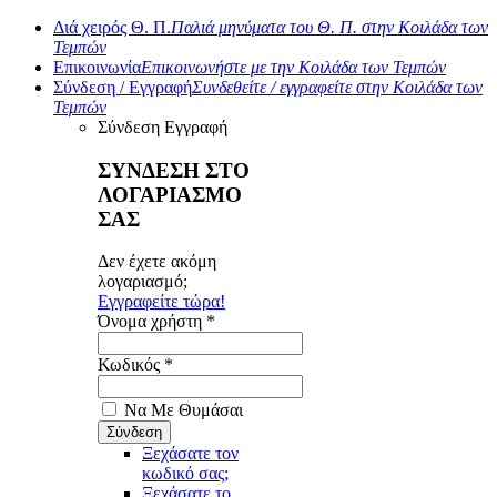
Διά χειρός Θ. Π.
Παλιά μηνύματα του Θ. Π. στην Κοιλάδα των
Τεμπών
Επικοινωνία
Επικοινωνήστε με την Κοιλάδα των Τεμπών
Σύνδεση / Εγγραφή
Συνδεθείτε / εγγραφείτε στην Κοιλάδα των
Τεμπών
Σύνδεση
Εγγραφή
ΣΥΝΔΕΣΗ ΣΤΟ
ΛΟΓΑΡΙΑΣΜΟ
ΣΑΣ
Δεν έχετε ακόμη
λογαριασμό;
Εγγραφείτε τώρα!
Όνομα χρήστη *
Κωδικός *
Να Με Θυμάσαι
Ξεχάσατε τον
κωδικό σας;
Ξεχάσατε το