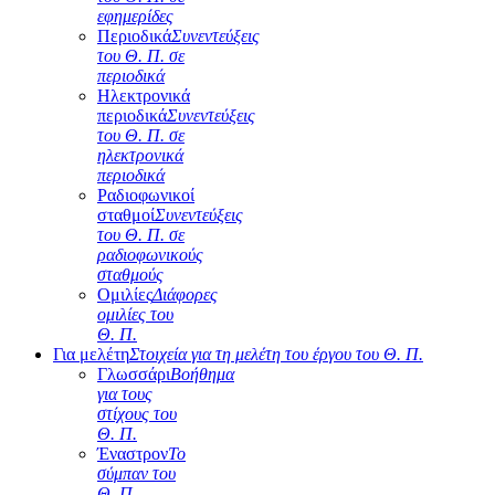
εφημερίδες
Περιοδικά
Συνεντεύξεις
του Θ. Π. σε
περιοδικά
Ηλεκτρονικά
περιοδικά
Συνεντεύξεις
του Θ. Π. σε
ηλεκτρονικά
περιοδικά
Ραδιοφωνικοί
σταθμοί
Συνεντεύξεις
του Θ. Π. σε
ραδιοφωνικούς
σταθμούς
Ομιλίες
Διάφορες
ομιλίες του
Θ. Π.
Για μελέτη
Στοιχεία για τη μελέτη του έργου του Θ. Π.
Γλωσσάρι
Βοήθημα
για τους
στίχους του
Θ. Π.
Έναστρον
Το
σύμπαν του
Θ. Π.