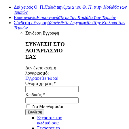
Διά χειρός Θ. Π.
Παλιά μηνύματα του Θ. Π. στην Κοιλάδα των
Τεμπών
Επικοινωνία
Επικοινωνήστε με την Κοιλάδα των Τεμπών
Σύνδεση / Εγγραφή
Συνδεθείτε / εγγραφείτε στην Κοιλάδα των
Τεμπών
Σύνδεση
Εγγραφή
ΣΥΝΔΕΣΗ ΣΤΟ
ΛΟΓΑΡΙΑΣΜΟ
ΣΑΣ
Δεν έχετε ακόμη
λογαριασμό;
Εγγραφείτε τώρα!
Όνομα χρήστη *
Κωδικός *
Να Με Θυμάσαι
Ξεχάσατε τον
κωδικό σας;
Ξεχάσατε το