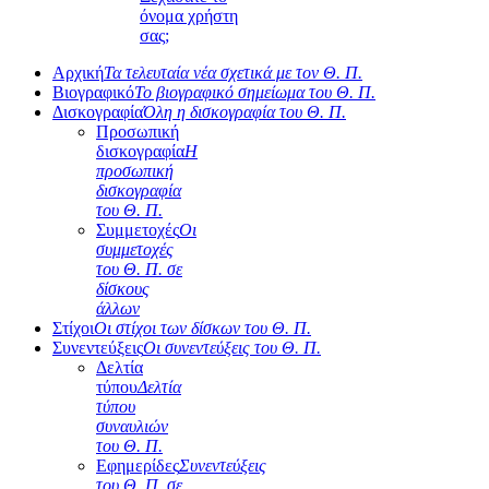
όνομα χρήστη
σας;
Αρχική
Τα τελευταία νέα σχετικά με τον Θ. Π.
Βιογραφικό
Το βιογραφικό σημείωμα του Θ. Π.
Δισκογραφία
Όλη η δισκογραφία του Θ. Π.
Προσωπική
δισκογραφία
Η
προσωπική
δισκογραφία
του Θ. Π.
Συμμετοχές
Οι
συμμετοχές
του Θ. Π. σε
δίσκους
άλλων
Στίχοι
Οι στίχοι των δίσκων του Θ. Π.
Συνεντεύξεις
Οι συνεντεύξεις του Θ. Π.
Δελτία
τύπου
Δελτία
τύπου
συναυλιών
του Θ. Π.
Εφημερίδες
Συνεντεύξεις
του Θ. Π. σε