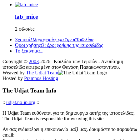
lab_mice
2 φίλοι/ες
Σχετικά
Πληροφορίες για την ιστοσελίδα
Όροι χρήσης
Οι όροι χρήσης της ιστοσελίδας
Το ξεκίνημα...
Copyright ©
2003
-2026 | Κοιλάδα των Τεμπών - Ανεπίσημη
ιστοσελίδα αφιερωμένη στον Θανάση Παπακωνσταντίνου.
Weaved by
The Udjat Team
Hosted by
Pramnos Hosting
The Udjat Team Info
::
udjat.no-ip.org
::
Η Udjat Team ευθύνεται για τη δημιουργία αυτής της ιστοσελίδας.
The Udjat Team is responsible for weaving this site.
Αν σας ενδιαφέρει η επικοινωνία μαζί μας, δοκιμάστε το παρακάτω
email: