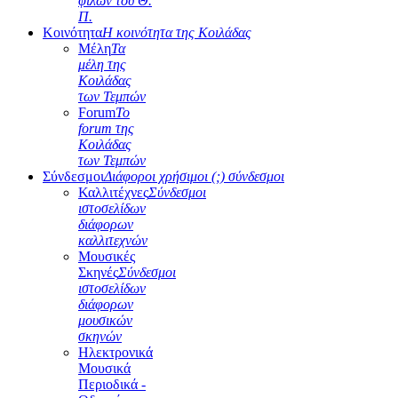
φίλων του Θ.
Π.
Κοινότητα
Η κοινότητα της Κοιλάδας
Μέλη
Τα
μέλη της
Κοιλάδας
των Τεμπών
Forum
Το
forum της
Κοιλάδας
των Τεμπών
Σύνδεσμοι
Διάφοροι χρήσιμοι (;) σύνδεσμοι
Καλλιτέχνες
Σύνδεσμοι
ιστοσελίδων
διάφορων
καλλιτεχνών
Μουσικές
Σκηνές
Σύνδεσμοι
ιστοσελίδων
διάφορων
μουσικών
σκηνών
Ηλεκτρονικά
Μουσικά
Περιοδικά -