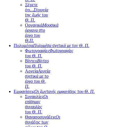
Ξέρετε
ότι...
Στοιχεία
της ζωής του
Θ. Π.
Οργανικά
Μουσικά
όργανα στο
έργο του
Θ.Π.
Πολυμέσα
Πολυμέσα σχετικά με τον Θ. Π.
Φωτογραφίες
Φωτογραφίες
του Θ. Π.
Βίντεο
Βίντεο
του Θ. Π.
Αρχεία
Αρχεία
σχετικά με το
έργο του Θ.
Π.
Εμφανίσεις
Οι ζωντανές εμφανίσεις του Θ. Π.
Συναυλίες
Οι
επίσημες
συναυλίες
του Θ. Π.
Θανασοσυνάξεις
Οι
συνάξεις των