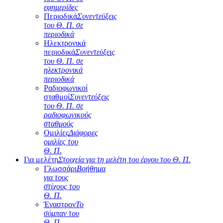
εφημερίδες
Περιοδικά
Συνεντεύξεις
του Θ. Π. σε
περιοδικά
Ηλεκτρονικά
περιοδικά
Συνεντεύξεις
του Θ. Π. σε
ηλεκτρονικά
περιοδικά
Ραδιοφωνικοί
σταθμοί
Συνεντεύξεις
του Θ. Π. σε
ραδιοφωνικούς
σταθμούς
Ομιλίες
Διάφορες
ομιλίες του
Θ. Π.
Για μελέτη
Στοιχεία για τη μελέτη του έργου του Θ. Π.
Γλωσσάρι
Βοήθημα
για τους
στίχους του
Θ. Π.
Έναστρον
Το
σύμπαν του
Θ. Π.