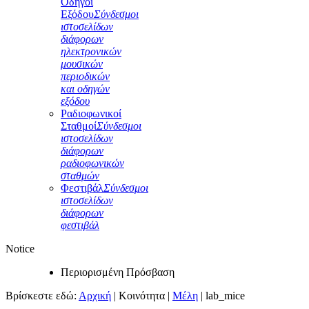
Οδηγοί
Εξόδου
Σύνδεσμοι
ιστοσελίδων
διάφορων
ηλεκτρονικών
μουσικών
περιοδικών
και οδηγών
εξόδου
Ραδιοφωνικοί
Σταθμοί
Σύνδεσμοι
ιστοσελίδων
διάφορων
ραδιοφωνικών
σταθμών
Φεστιβάλ
Σύνδεσμοι
ιστοσελίδων
διάφορων
φεστιβάλ
Notice
Περιορισμένη Πρόσβαση
Βρίσκεστε εδώ:
Αρχική
|
Κοινότητα
|
Μέλη
|
lab_mice