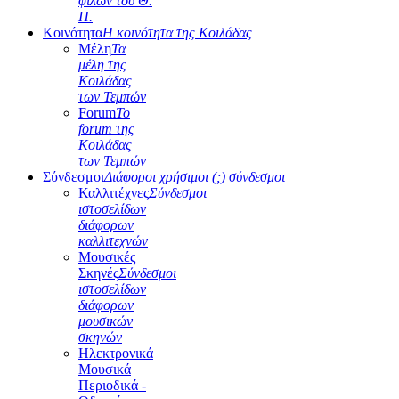
φίλων του Θ.
Π.
Κοινότητα
Η κοινότητα της Κοιλάδας
Μέλη
Τα
μέλη της
Κοιλάδας
των Τεμπών
Forum
Το
forum της
Κοιλάδας
των Τεμπών
Σύνδεσμοι
Διάφοροι χρήσιμοι (;) σύνδεσμοι
Καλλιτέχνες
Σύνδεσμοι
ιστοσελίδων
διάφορων
καλλιτεχνών
Μουσικές
Σκηνές
Σύνδεσμοι
ιστοσελίδων
διάφορων
μουσικών
σκηνών
Ηλεκτρονικά
Μουσικά
Περιοδικά -