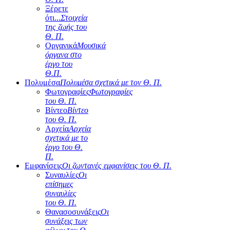
Ξέρετε
ότι...
Στοιχεία
της ζωής του
Θ. Π.
Οργανικά
Μουσικά
όργανα στο
έργο του
Θ.Π.
Πολυμέσα
Πολυμέσα σχετικά με τον Θ. Π.
Φωτογραφίες
Φωτογραφίες
του Θ. Π.
Βίντεο
Βίντεο
του Θ. Π.
Αρχεία
Αρχεία
σχετικά με το
έργο του Θ.
Π.
Εμφανίσεις
Οι ζωντανές εμφανίσεις του Θ. Π.
Συναυλίες
Οι
επίσημες
συναυλίες
του Θ. Π.
Θανασοσυνάξεις
Οι
συνάξεις των