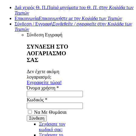
Διά χειρός Θ. Π.
Παλιά μηνύματα του Θ. Π. στην Κοιλάδα των
Τεμπών
Επικοινωνία
Επικοινωνήστε με την Κοιλάδα των Τεμπών
Σύνδεση / Εγγραφή
Συνδεθείτε / εγγραφείτε στην Κοιλάδα των
Τεμπών
Σύνδεση
Εγγραφή
ΣΥΝΔΕΣΗ ΣΤΟ
ΛΟΓΑΡΙΑΣΜΟ
ΣΑΣ
Δεν έχετε ακόμη
λογαριασμό;
Εγγραφείτε τώρα!
Όνομα χρήστη *
Κωδικός *
Να Με Θυμάσαι
Ξεχάσατε τον
κωδικό σας;
Ξεχάσατε το