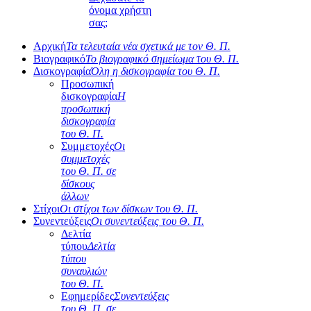
όνομα χρήστη
σας;
Αρχική
Τα τελευταία νέα σχετικά με τον Θ. Π.
Βιογραφικό
Το βιογραφικό σημείωμα του Θ. Π.
Δισκογραφία
Όλη η δισκογραφία του Θ. Π.
Προσωπική
δισκογραφία
Η
προσωπική
δισκογραφία
του Θ. Π.
Συμμετοχές
Οι
συμμετοχές
του Θ. Π. σε
δίσκους
άλλων
Στίχοι
Οι στίχοι των δίσκων του Θ. Π.
Συνεντεύξεις
Οι συνεντεύξεις του Θ. Π.
Δελτία
τύπου
Δελτία
τύπου
συναυλιών
του Θ. Π.
Εφημερίδες
Συνεντεύξεις
του Θ. Π. σε