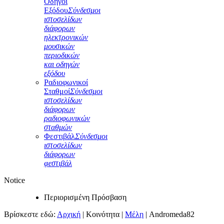
Οδηγοί
Εξόδου
Σύνδεσμοι
ιστοσελίδων
διάφορων
ηλεκτρονικών
μουσικών
περιοδικών
και οδηγών
εξόδου
Ραδιοφωνικοί
Σταθμοί
Σύνδεσμοι
ιστοσελίδων
διάφορων
ραδιοφωνικών
σταθμών
Φεστιβάλ
Σύνδεσμοι
ιστοσελίδων
διάφορων
φεστιβάλ
Notice
Περιορισμένη Πρόσβαση
Βρίσκεστε εδώ:
Αρχική
|
Κοινότητα
|
Μέλη
|
Andromeda82