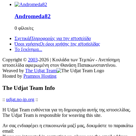
Andromeda82
0 φίλοι/ες
Σχετικά
Πληροφορίες για την ιστοσελίδα
Όροι χρήσης
Οι όροι χρήσης της ιστοσελίδας
Το ξεκίνημα...
Copyright ©
2003
-2026 | Κοιλάδα των Τεμπών - Ανεπίσημη
ιστοσελίδα αφιερωμένη στον Θανάση Παπακωνσταντίνου.
Weaved by
The Udjat Team
Hosted by
Pramnos Hosting
The Udjat Team Info
::
udjat.no-ip.org
::
Η Udjat Team ευθύνεται για τη δημιουργία αυτής της ιστοσελίδας.
The Udjat Team is responsible for weaving this site.
Αν σας ενδιαφέρει η επικοινωνία μαζί μας, δοκιμάστε το παρακάτω
email: