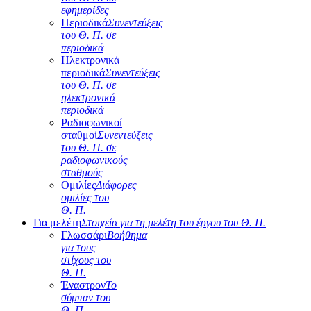
εφημερίδες
Περιοδικά
Συνεντεύξεις
του Θ. Π. σε
περιοδικά
Ηλεκτρονικά
περιοδικά
Συνεντεύξεις
του Θ. Π. σε
ηλεκτρονικά
περιοδικά
Ραδιοφωνικοί
σταθμοί
Συνεντεύξεις
του Θ. Π. σε
ραδιοφωνικούς
σταθμούς
Ομιλίες
Διάφορες
ομιλίες του
Θ. Π.
Για μελέτη
Στοιχεία για τη μελέτη του έργου του Θ. Π.
Γλωσσάρι
Βοήθημα
για τους
στίχους του
Θ. Π.
Έναστρον
Το
σύμπαν του
Θ. Π.