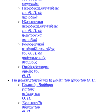
εφημερίδες
Περιοδικά
Συνεντεύξεις
του Θ. Π. σε
περιοδικά
Ηλεκτρονικά
περιοδικά
Συνεντεύξεις
του Θ. Π. σε
ηλεκτρονικά
περιοδικά
Ραδιοφωνικοί
σταθμοί
Συνεντεύξεις
του Θ. Π. σε
ραδιοφωνικούς
σταθμούς
Ομιλίες
Διάφορες
ομιλίες του
Θ. Π.
Για μελέτη
Στοιχεία για τη μελέτη του έργου του Θ. Π.
Γλωσσάρι
Βοήθημα
για τους
στίχους του
Θ. Π.
Έναστρον
Το
σύμπαν του
Θ. Π.