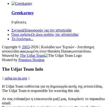
Greekarmy
0 φίλοι/ες
Σχετικά
Πληροφορίες για την ιστοσελίδα
Όροι χρήσης
Οι όροι χρήσης της ιστοσελίδας
Το ξεκίνημα...
Copyright ©
2003
-2026 | Κοιλάδα των Τεμπών - Ανεπίσημη
ιστοσελίδα αφιερωμένη στον Θανάση Παπακωνσταντίνου.
Weaved by
The Udjat Team
Hosted by
Pramnos Hosting
The Udjat Team Info
::
udjat.no-ip.org
::
Η Udjat Team ευθύνεται για τη δημιουργία αυτής της ιστοσελίδας.
The Udjat Team is responsible for weaving this site.
Αν σας ενδιαφέρει η επικοινωνία μαζί μας, δοκιμάστε το παρακάτω
email: