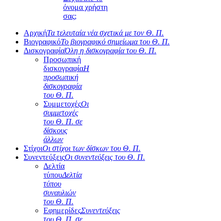
όνομα χρήστη
σας;
Αρχική
Τα τελευταία νέα σχετικά με τον Θ. Π.
Βιογραφικό
Το βιογραφικό σημείωμα του Θ. Π.
Δισκογραφία
Όλη η δισκογραφία του Θ. Π.
Προσωπική
δισκογραφία
Η
προσωπική
δισκογραφία
του Θ. Π.
Συμμετοχές
Οι
συμμετοχές
του Θ. Π. σε
δίσκους
άλλων
Στίχοι
Οι στίχοι των δίσκων του Θ. Π.
Συνεντεύξεις
Οι συνεντεύξεις του Θ. Π.
Δελτία
τύπου
Δελτία
τύπου
συναυλιών
του Θ. Π.
Εφημερίδες
Συνεντεύξεις
του Θ. Π. σε