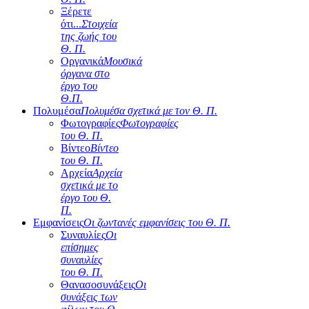
Ξέρετε
ότι...
Στοιχεία
της ζωής του
Θ. Π.
Οργανικά
Μουσικά
όργανα στο
έργο του
Θ.Π.
Πολυμέσα
Πολυμέσα σχετικά με τον Θ. Π.
Φωτογραφίες
Φωτογραφίες
του Θ. Π.
Βίντεο
Βίντεο
του Θ. Π.
Αρχεία
Αρχεία
σχετικά με το
έργο του Θ.
Π.
Εμφανίσεις
Οι ζωντανές εμφανίσεις του Θ. Π.
Συναυλίες
Οι
επίσημες
συναυλίες
του Θ. Π.
Θανασοσυνάξεις
Οι
συνάξεις των