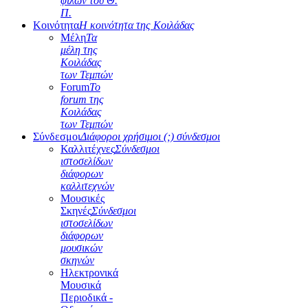
φίλων του Θ.
Π.
Κοινότητα
Η κοινότητα της Κοιλάδας
Μέλη
Τα
μέλη της
Κοιλάδας
των Τεμπών
Forum
Το
forum της
Κοιλάδας
των Τεμπών
Σύνδεσμοι
Διάφοροι χρήσιμοι (;) σύνδεσμοι
Καλλιτέχνες
Σύνδεσμοι
ιστοσελίδων
διάφορων
καλλιτεχνών
Μουσικές
Σκηνές
Σύνδεσμοι
ιστοσελίδων
διάφορων
μουσικών
σκηνών
Ηλεκτρονικά
Μουσικά
Περιοδικά -