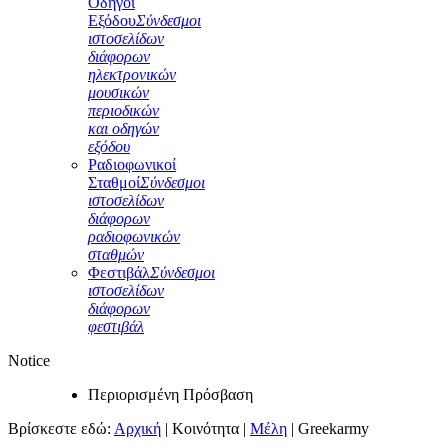
Οδηγοί
Εξόδου
Σύνδεσμοι
ιστοσελίδων
διάφορων
ηλεκτρονικών
μουσικών
περιοδικών
και οδηγών
εξόδου
Ραδιοφωνικοί
Σταθμοί
Σύνδεσμοι
ιστοσελίδων
διάφορων
ραδιοφωνικών
σταθμών
Φεστιβάλ
Σύνδεσμοι
ιστοσελίδων
διάφορων
φεστιβάλ
Notice
Περιορισμένη Πρόσβαση
Βρίσκεστε εδώ:
Αρχική
|
Κοινότητα
|
Μέλη
|
Greekarmy