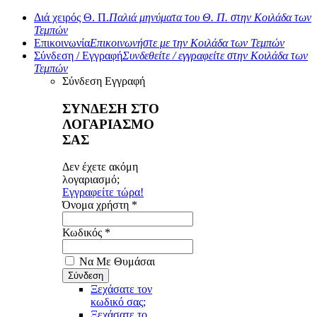
Διά χειρός Θ. Π.
Παλιά μηνύματα του Θ. Π. στην Κοιλάδα των
Τεμπών
Επικοινωνία
Επικοινωνήστε με την Κοιλάδα των Τεμπών
Σύνδεση / Εγγραφή
Συνδεθείτε / εγγραφείτε στην Κοιλάδα των
Τεμπών
Σύνδεση
Εγγραφή
ΣΥΝΔΕΣΗ ΣΤΟ
ΛΟΓΑΡΙΑΣΜΟ
ΣΑΣ
Δεν έχετε ακόμη
λογαριασμό;
Εγγραφείτε τώρα!
Όνομα χρήστη *
Κωδικός *
Να Με Θυμάσαι
Ξεχάσατε τον
κωδικό σας;
Ξεχάσατε το