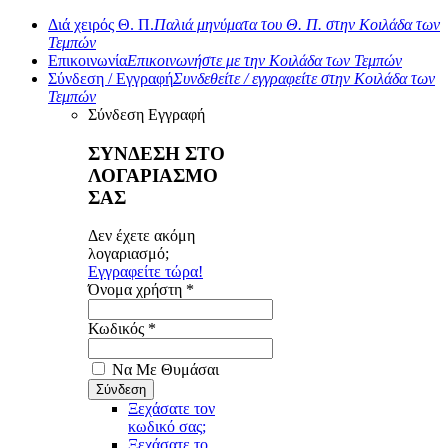
Διά χειρός Θ. Π.
Παλιά μηνύματα του Θ. Π. στην Κοιλάδα των
Τεμπών
Επικοινωνία
Επικοινωνήστε με την Κοιλάδα των Τεμπών
Σύνδεση / Εγγραφή
Συνδεθείτε / εγγραφείτε στην Κοιλάδα των
Τεμπών
Σύνδεση
Εγγραφή
ΣΥΝΔΕΣΗ ΣΤΟ
ΛΟΓΑΡΙΑΣΜΟ
ΣΑΣ
Δεν έχετε ακόμη
λογαριασμό;
Εγγραφείτε τώρα!
Όνομα χρήστη *
Κωδικός *
Να Με Θυμάσαι
Ξεχάσατε τον
κωδικό σας;
Ξεχάσατε το