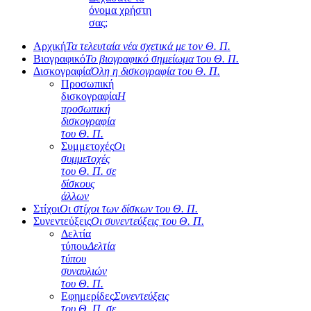
όνομα χρήστη
σας;
Αρχική
Τα τελευταία νέα σχετικά με τον Θ. Π.
Βιογραφικό
Το βιογραφικό σημείωμα του Θ. Π.
Δισκογραφία
Όλη η δισκογραφία του Θ. Π.
Προσωπική
δισκογραφία
Η
προσωπική
δισκογραφία
του Θ. Π.
Συμμετοχές
Οι
συμμετοχές
του Θ. Π. σε
δίσκους
άλλων
Στίχοι
Οι στίχοι των δίσκων του Θ. Π.
Συνεντεύξεις
Οι συνεντεύξεις του Θ. Π.
Δελτία
τύπου
Δελτία
τύπου
συναυλιών
του Θ. Π.
Εφημερίδες
Συνεντεύξεις
του Θ. Π. σε