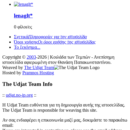
lenaglt*
0 φίλοι/ες
Σχετικά
Πληροφορίες για την ιστοσελίδα
Όροι χρήσης
Οι όροι χρήσης της ιστοσελίδας
Το ξεκίνημα...
Copyright ©
2003
-2026 | Κοιλάδα των Τεμπών - Ανεπίσημη
ιστοσελίδα αφιερωμένη στον Θανάση Παπακωνσταντίνου.
Weaved by
The Udjat Team
Hosted by
Pramnos Hosting
The Udjat Team Info
::
udjat.no-ip.org
::
Η Udjat Team ευθύνεται για τη δημιουργία αυτής της ιστοσελίδας.
The Udjat Team is responsible for weaving this site.
Αν σας ενδιαφέρει η επικοινωνία μαζί μας, δοκιμάστε το παρακάτω
email: