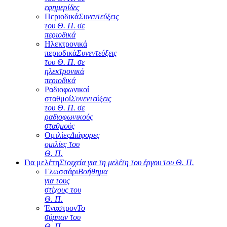
εφημερίδες
Περιοδικά
Συνεντεύξεις
του Θ. Π. σε
περιοδικά
Ηλεκτρονικά
περιοδικά
Συνεντεύξεις
του Θ. Π. σε
ηλεκτρονικά
περιοδικά
Ραδιοφωνικοί
σταθμοί
Συνεντεύξεις
του Θ. Π. σε
ραδιοφωνικούς
σταθμούς
Ομιλίες
Διάφορες
ομιλίες του
Θ. Π.
Για μελέτη
Στοιχεία για τη μελέτη του έργου του Θ. Π.
Γλωσσάρι
Βοήθημα
για τους
στίχους του
Θ. Π.
Έναστρον
Το
σύμπαν του
Θ. Π.