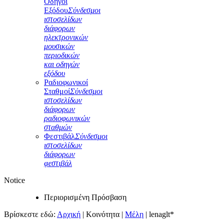
Οδηγοί
Εξόδου
Σύνδεσμοι
ιστοσελίδων
διάφορων
ηλεκτρονικών
μουσικών
περιοδικών
και οδηγών
εξόδου
Ραδιοφωνικοί
Σταθμοί
Σύνδεσμοι
ιστοσελίδων
διάφορων
ραδιοφωνικών
σταθμών
Φεστιβάλ
Σύνδεσμοι
ιστοσελίδων
διάφορων
φεστιβάλ
Notice
Περιορισμένη Πρόσβαση
Βρίσκεστε εδώ:
Αρχική
|
Κοινότητα
|
Μέλη
|
lenaglt*