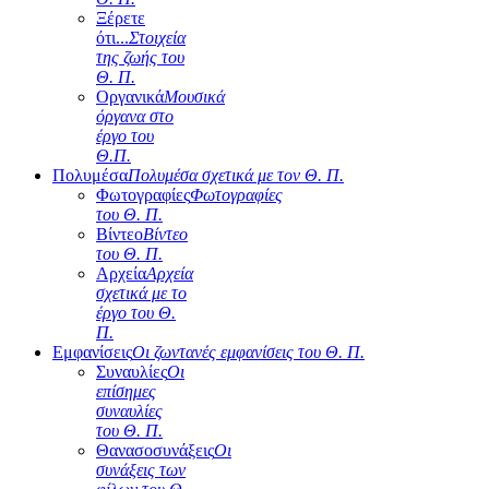
Ξέρετε
ότι...
Στοιχεία
της ζωής του
Θ. Π.
Οργανικά
Μουσικά
όργανα στο
έργο του
Θ.Π.
Πολυμέσα
Πολυμέσα σχετικά με τον Θ. Π.
Φωτογραφίες
Φωτογραφίες
του Θ. Π.
Βίντεο
Βίντεο
του Θ. Π.
Αρχεία
Αρχεία
σχετικά με το
έργο του Θ.
Π.
Εμφανίσεις
Οι ζωντανές εμφανίσεις του Θ. Π.
Συναυλίες
Οι
επίσημες
συναυλίες
του Θ. Π.
Θανασοσυνάξεις
Οι
συνάξεις των