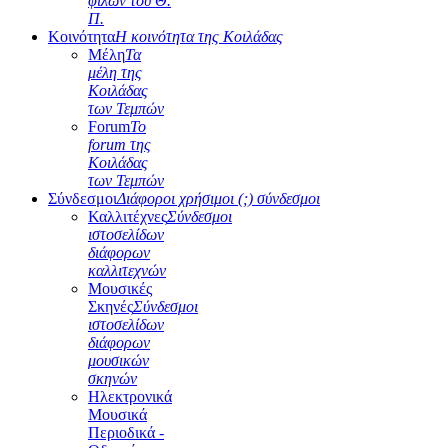
φίλων του Θ.
Π.
Κοινότητα
Η κοινότητα της Κοιλάδας
Μέλη
Τα
μέλη της
Κοιλάδας
των Τεμπών
Forum
Το
forum της
Κοιλάδας
των Τεμπών
Σύνδεσμοι
Διάφοροι χρήσιμοι (;) σύνδεσμοι
Καλλιτέχνες
Σύνδεσμοι
ιστοσελίδων
διάφορων
καλλιτεχνών
Μουσικές
Σκηνές
Σύνδεσμοι
ιστοσελίδων
διάφορων
μουσικών
σκηνών
Ηλεκτρονικά
Μουσικά
Περιοδικά -