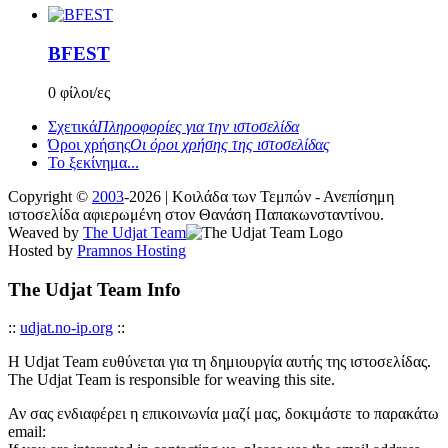
BFEST
0 φίλοι/ες
Σχετικά
Πληροφορίες για την ιστοσελίδα
Όροι χρήσης
Οι όροι χρήσης της ιστοσελίδας
Το ξεκίνημα...
Copyright ©
2003
-2026 | Κοιλάδα των Τεμπών - Ανεπίσημη
ιστοσελίδα αφιερωμένη στον Θανάση Παπακωνσταντίνου.
Weaved by
The Udjat Team
Hosted by
Pramnos Hosting
The Udjat Team Info
::
udjat.no-ip.org
::
Η Udjat Team ευθύνεται για τη δημιουργία αυτής της ιστοσελίδας.
The Udjat Team is responsible for weaving this site.
Αν σας ενδιαφέρει η επικοινωνία μαζί μας, δοκιμάστε το παρακάτω
email: