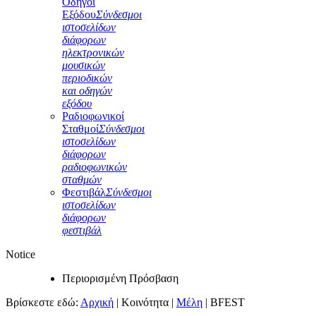
Οδηγοί
Εξόδου
Σύνδεσμοι
ιστοσελίδων
διάφορων
ηλεκτρονικών
μουσικών
περιοδικών
και οδηγών
εξόδου
Ραδιοφωνικοί
Σταθμοί
Σύνδεσμοι
ιστοσελίδων
διάφορων
ραδιοφωνικών
σταθμών
Φεστιβάλ
Σύνδεσμοι
ιστοσελίδων
διάφορων
φεστιβάλ
Notice
Περιορισμένη Πρόσβαση
Βρίσκεστε εδώ:
Αρχική
|
Κοινότητα
|
Μέλη
|
BFEST