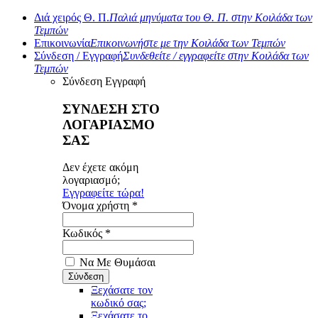
Διά χειρός Θ. Π.
Παλιά μηνύματα του Θ. Π. στην Κοιλάδα των
Τεμπών
Επικοινωνία
Επικοινωνήστε με την Κοιλάδα των Τεμπών
Σύνδεση / Εγγραφή
Συνδεθείτε / εγγραφείτε στην Κοιλάδα των
Τεμπών
Σύνδεση
Εγγραφή
ΣΥΝΔΕΣΗ ΣΤΟ
ΛΟΓΑΡΙΑΣΜΟ
ΣΑΣ
Δεν έχετε ακόμη
λογαριασμό;
Εγγραφείτε τώρα!
Όνομα χρήστη *
Κωδικός *
Να Με Θυμάσαι
Ξεχάσατε τον
κωδικό σας;
Ξεχάσατε το