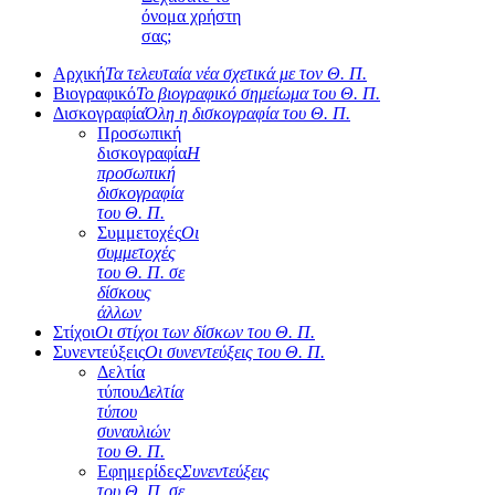
όνομα χρήστη
σας;
Αρχική
Τα τελευταία νέα σχετικά με τον Θ. Π.
Βιογραφικό
Το βιογραφικό σημείωμα του Θ. Π.
Δισκογραφία
Όλη η δισκογραφία του Θ. Π.
Προσωπική
δισκογραφία
Η
προσωπική
δισκογραφία
του Θ. Π.
Συμμετοχές
Οι
συμμετοχές
του Θ. Π. σε
δίσκους
άλλων
Στίχοι
Οι στίχοι των δίσκων του Θ. Π.
Συνεντεύξεις
Οι συνεντεύξεις του Θ. Π.
Δελτία
τύπου
Δελτία
τύπου
συναυλιών
του Θ. Π.
Εφημερίδες
Συνεντεύξεις
του Θ. Π. σε