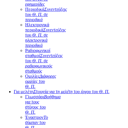
εφημερίδες
Περιοδικά
Συνεντεύξεις
του Θ. Π. σε
περιοδικά
Ηλεκτρονικά
περιοδικά
Συνεντεύξεις
του Θ. Π. σε
ηλεκτρονικά
περιοδικά
Ραδιοφωνικοί
σταθμοί
Συνεντεύξεις
του Θ. Π. σε
ραδιοφωνικούς
σταθμούς
Ομιλίες
Διάφορες
ομιλίες του
Θ. Π.
Για μελέτη
Στοιχεία για τη μελέτη του έργου του Θ. Π.
Γλωσσάρι
Βοήθημα
για τους
στίχους του
Θ. Π.
Έναστρον
Το
σύμπαν του
Θ. Π.