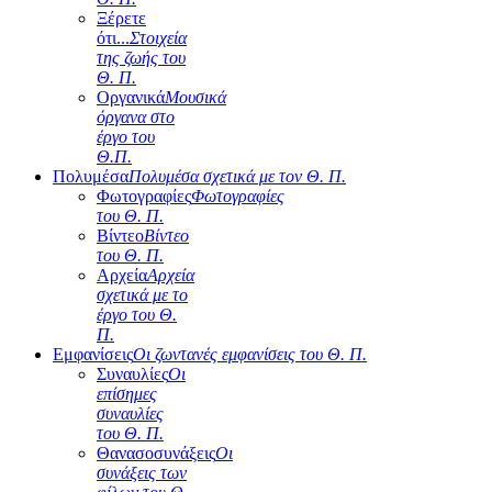
Ξέρετε
ότι...
Στοιχεία
της ζωής του
Θ. Π.
Οργανικά
Μουσικά
όργανα στο
έργο του
Θ.Π.
Πολυμέσα
Πολυμέσα σχετικά με τον Θ. Π.
Φωτογραφίες
Φωτογραφίες
του Θ. Π.
Βίντεο
Βίντεο
του Θ. Π.
Αρχεία
Αρχεία
σχετικά με το
έργο του Θ.
Π.
Εμφανίσεις
Οι ζωντανές εμφανίσεις του Θ. Π.
Συναυλίες
Οι
επίσημες
συναυλίες
του Θ. Π.
Θανασοσυνάξεις
Οι
συνάξεις των