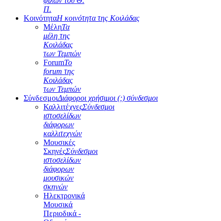
φίλων του Θ.
Π.
Κοινότητα
Η κοινότητα της Κοιλάδας
Μέλη
Τα
μέλη της
Κοιλάδας
των Τεμπών
Forum
Το
forum της
Κοιλάδας
των Τεμπών
Σύνδεσμοι
Διάφοροι χρήσιμοι (;) σύνδεσμοι
Καλλιτέχνες
Σύνδεσμοι
ιστοσελίδων
διάφορων
καλλιτεχνών
Μουσικές
Σκηνές
Σύνδεσμοι
ιστοσελίδων
διάφορων
μουσικών
σκηνών
Ηλεκτρονικά
Μουσικά
Περιοδικά -