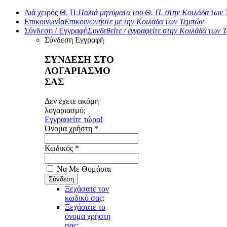
Διά χειρός Θ. Π.
Παλιά μηνύματα του Θ. Π. στην Κοιλάδα των
Επικοινωνία
Επικοινωνήστε με την Κοιλάδα των Τεμπών
Σύνδεση / Εγγραφή
Συνδεθείτε / εγγραφείτε στην Κοιλάδα των 
Σύνδεση
Εγγραφή
ΣΥΝΔΕΣΗ ΣΤΟ
ΛΟΓΑΡΙΑΣΜΟ
ΣΑΣ
Δεν έχετε ακόμη
λογαριασμό;
Εγγραφείτε τώρα!
Όνομα χρήστη *
Κωδικός *
Να Με Θυμάσαι
Ξεχάσατε τον
κωδικό σας;
Ξεχάσατε το
όνομα χρήστη
σας;