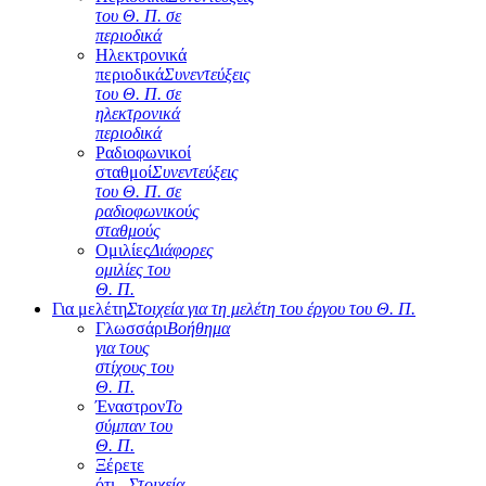
του Θ. Π. σε
περιοδικά
Ηλεκτρονικά
περιοδικά
Συνεντεύξεις
του Θ. Π. σε
ηλεκτρονικά
περιοδικά
Ραδιοφωνικοί
σταθμοί
Συνεντεύξεις
του Θ. Π. σε
ραδιοφωνικούς
σταθμούς
Ομιλίες
Διάφορες
ομιλίες του
Θ. Π.
Για μελέτη
Στοιχεία για τη μελέτη του έργου του Θ. Π.
Γλωσσάρι
Βοήθημα
για τους
στίχους του
Θ. Π.
Έναστρον
Το
σύμπαν του
Θ. Π.
Ξέρετε
ότι...
Στοιχεία