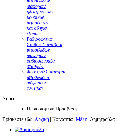
ιστοσελίδων
διάφορων
ηλεκτρονικών
μουσικών
περιοδικών
και οδηγών
εξόδου
Ραδιοφωνικοί
Σταθμοί
Σύνδεσμοι
ιστοσελίδων
διάφορων
ραδιοφωνικών
σταθμών
Φεστιβάλ
Σύνδεσμοι
ιστοσελίδων
διάφορων
φεστιβάλ
Notice
Περιορισμένη Πρόσβαση
Βρίσκεστε εδώ:
Αρχική
|
Κοινότητα
|
Μέλη
|
Δημητρούλα