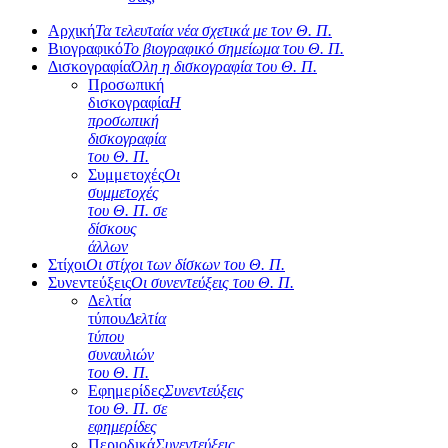
Αρχική
Τα τελευταία νέα σχετικά με τον Θ. Π.
Βιογραφικό
Το βιογραφικό σημείωμα του Θ. Π.
Δισκογραφία
Όλη η δισκογραφία του Θ. Π.
Προσωπική
δισκογραφία
Η
προσωπική
δισκογραφία
του Θ. Π.
Συμμετοχές
Οι
συμμετοχές
του Θ. Π. σε
δίσκους
άλλων
Στίχοι
Οι στίχοι των δίσκων του Θ. Π.
Συνεντεύξεις
Οι συνεντεύξεις του Θ. Π.
Δελτία
τύπου
Δελτία
τύπου
συναυλιών
του Θ. Π.
Εφημερίδες
Συνεντεύξεις
του Θ. Π. σε
εφημερίδες
Περιοδικά
Συνεντεύξεις