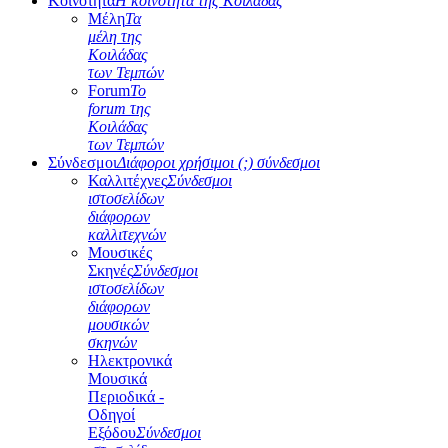
Κοινότητα
Η κοινότητα της Κοιλάδας
Μέλη
Τα
μέλη της
Κοιλάδας
των Τεμπών
Forum
Το
forum της
Κοιλάδας
των Τεμπών
Σύνδεσμοι
Διάφοροι χρήσιμοι (;) σύνδεσμοι
Καλλιτέχνες
Σύνδεσμοι
ιστοσελίδων
διάφορων
καλλιτεχνών
Μουσικές
Σκηνές
Σύνδεσμοι
ιστοσελίδων
διάφορων
μουσικών
σκηνών
Ηλεκτρονικά
Μουσικά
Περιοδικά -
Οδηγοί
Εξόδου
Σύνδεσμοι