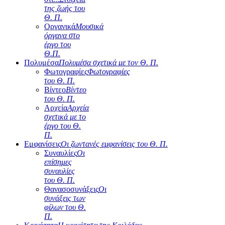
της ζωής του
Θ. Π.
Οργανικά
Μουσικά
όργανα στο
έργο του
Θ.Π.
Πολυμέσα
Πολυμέσα σχετικά με τον Θ. Π.
Φωτογραφίες
Φωτογραφίες
του Θ. Π.
Βίντεο
Βίντεο
του Θ. Π.
Αρχεία
Αρχεία
σχετικά με το
έργο του Θ.
Π.
Εμφανίσεις
Οι ζωντανές εμφανίσεις του Θ. Π.
Συναυλίες
Οι
επίσημες
συναυλίες
του Θ. Π.
Θανασοσυνάξεις
Οι
συνάξεις των
φίλων του Θ.
Π.