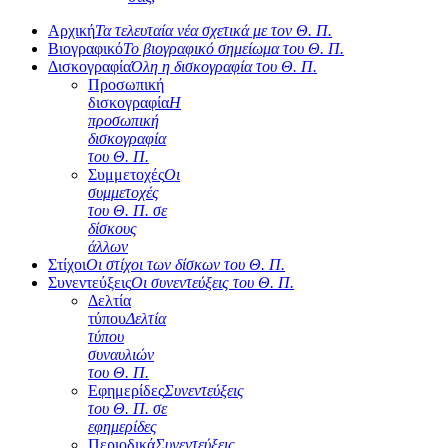
Αρχική
Τα τελευταία νέα σχετικά με τον Θ. Π.
Βιογραφικό
Το βιογραφικό σημείωμα του Θ. Π.
Δισκογραφία
Όλη η δισκογραφία του Θ. Π.
Προσωπική
δισκογραφία
Η
προσωπική
δισκογραφία
του Θ. Π.
Συμμετοχές
Οι
συμμετοχές
του Θ. Π. σε
δίσκους
άλλων
Στίχοι
Οι στίχοι των δίσκων του Θ. Π.
Συνεντεύξεις
Οι συνεντεύξεις του Θ. Π.
Δελτία
τύπου
Δελτία
τύπου
συναυλιών
του Θ. Π.
Εφημερίδες
Συνεντεύξεις
του Θ. Π. σε
εφημερίδες
Περιοδικά
Συνεντεύξεις