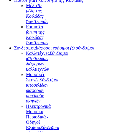
Κοινότητα
Η κοινότητα της Κοιλάδας
Μέλη
Τα
μέλη της
Κοιλάδας
των Τεμπών
Forum
Το
forum της
Κοιλάδας
των Τεμπών
Σύνδεσμοι
Διάφοροι χρήσιμοι (;) σύνδεσμοι
Καλλιτέχνες
Σύνδεσμοι
ιστοσελίδων
διάφορων
καλλιτεχνών
Μουσικές
Σκηνές
Σύνδεσμοι
ιστοσελίδων
διάφορων
μουσικών
σκηνών
Ηλεκτρονικά
Μουσικά
Περιοδικά -
Οδηγοί
Εξόδου
Σύνδεσμοι