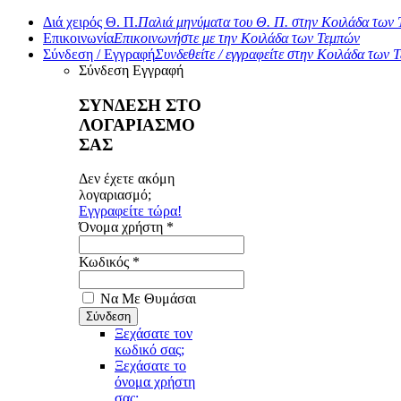
Διά χειρός Θ. Π.
Παλιά μηνύματα του Θ. Π. στην Κοιλάδα των
Επικοινωνία
Επικοινωνήστε με την Κοιλάδα των Τεμπών
Σύνδεση / Εγγραφή
Συνδεθείτε / εγγραφείτε στην Κοιλάδα των 
Σύνδεση
Εγγραφή
ΣΥΝΔΕΣΗ ΣΤΟ
ΛΟΓΑΡΙΑΣΜΟ
ΣΑΣ
Δεν έχετε ακόμη
λογαριασμό;
Εγγραφείτε τώρα!
Όνομα χρήστη *
Κωδικός *
Να Με Θυμάσαι
Ξεχάσατε τον
κωδικό σας;
Ξεχάσατε το
όνομα χρήστη
σας;