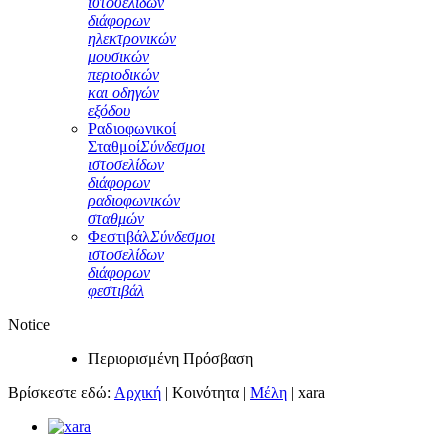
ιστοσελίδων
διάφορων
ηλεκτρονικών
μουσικών
περιοδικών
και οδηγών
εξόδου
Ραδιοφωνικοί
Σταθμοί
Σύνδεσμοι
ιστοσελίδων
διάφορων
ραδιοφωνικών
σταθμών
Φεστιβάλ
Σύνδεσμοι
ιστοσελίδων
διάφορων
φεστιβάλ
Notice
Περιορισμένη Πρόσβαση
Βρίσκεστε εδώ:
Αρχική
|
Κοινότητα
|
Μέλη
|
xara