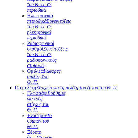
του Θ. Π. σε
περιοδικά
Ηλεκτρονικά
περιοδικά
Συνεντεύξεις
του Θ. Π. σε
ηλεκτρονικά
περιοδικά
Ραδιοφωνικοί
σταθμοί
Συνεντεύξεις
του Θ. Π. σε
ραδιοφωνικούς
σταθμούς
Ομιλίες
Διάφορες
ομιλίες του
Θ. Π.
Για μελέτη
Στοιχεία για τη μελέτη του έργου του Θ. Π.
Γλωσσάρι
Βοήθημα
για τους
στίχους του
Θ. Π.
Έναστρον
Το
σύμπαν του
Θ. Π.
Ξέρετε
ότι...
Στοιχεία