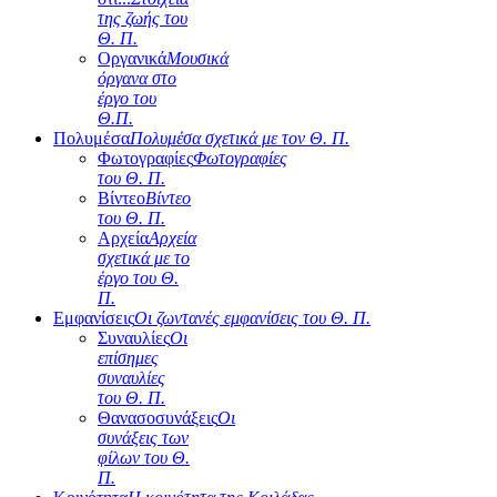
της ζωής του
Θ. Π.
Οργανικά
Μουσικά
όργανα στο
έργο του
Θ.Π.
Πολυμέσα
Πολυμέσα σχετικά με τον Θ. Π.
Φωτογραφίες
Φωτογραφίες
του Θ. Π.
Βίντεο
Βίντεο
του Θ. Π.
Αρχεία
Αρχεία
σχετικά με το
έργο του Θ.
Π.
Εμφανίσεις
Οι ζωντανές εμφανίσεις του Θ. Π.
Συναυλίες
Οι
επίσημες
συναυλίες
του Θ. Π.
Θανασοσυνάξεις
Οι
συνάξεις των
φίλων του Θ.
Π.