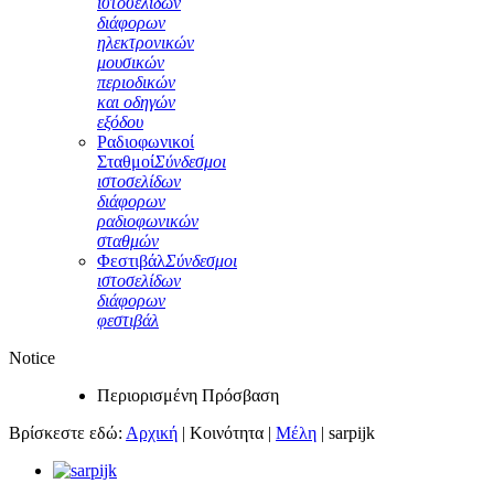
ιστοσελίδων
διάφορων
ηλεκτρονικών
μουσικών
περιοδικών
και οδηγών
εξόδου
Ραδιοφωνικοί
Σταθμοί
Σύνδεσμοι
ιστοσελίδων
διάφορων
ραδιοφωνικών
σταθμών
Φεστιβάλ
Σύνδεσμοι
ιστοσελίδων
διάφορων
φεστιβάλ
Notice
Περιορισμένη Πρόσβαση
Βρίσκεστε εδώ:
Αρχική
|
Κοινότητα
|
Μέλη
|
sarpijk