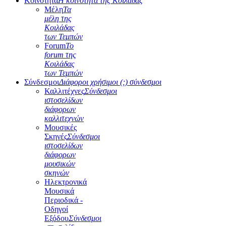
Κοινότητα
Η κοινότητα της Κοιλάδας
Μέλη
Τα
μέλη της
Κοιλάδας
των Τεμπών
Forum
Το
forum της
Κοιλάδας
των Τεμπών
Σύνδεσμοι
Διάφοροι χρήσιμοι (;) σύνδεσμοι
Καλλιτέχνες
Σύνδεσμοι
ιστοσελίδων
διάφορων
καλλιτεχνών
Μουσικές
Σκηνές
Σύνδεσμοι
ιστοσελίδων
διάφορων
μουσικών
σκηνών
Ηλεκτρονικά
Μουσικά
Περιοδικά -
Οδηγοί
Εξόδου
Σύνδεσμοι