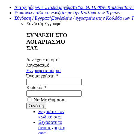
Διά χειρός Θ. Π.
Παλιά μηνύματα του Θ. Π. στην Κοιλάδα των
Επικοινωνία
Επικοινωνήστε με την Κοιλάδα των Τεμπών
Σύνδεση / Εγγραφή
Συνδεθείτε / εγγραφείτε στην Κοιλάδα των 
Σύνδεση
Εγγραφή
ΣΥΝΔΕΣΗ ΣΤΟ
ΛΟΓΑΡΙΑΣΜΟ
ΣΑΣ
Δεν έχετε ακόμη
λογαριασμό;
Εγγραφείτε τώρα!
Όνομα χρήστη *
Κωδικός *
Να Με Θυμάσαι
Ξεχάσατε τον
κωδικό σας;
Ξεχάσατε το
όνομα χρήστη
σας;