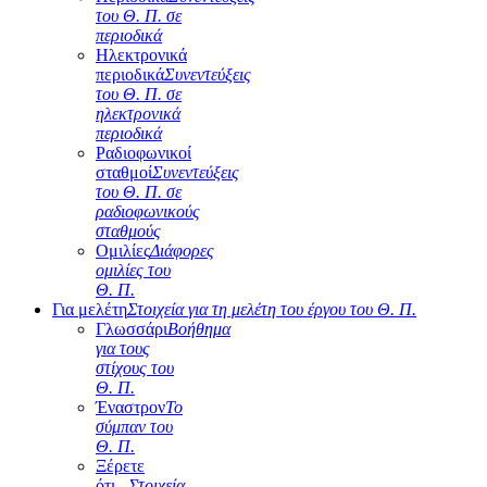
του Θ. Π. σε
περιοδικά
Ηλεκτρονικά
περιοδικά
Συνεντεύξεις
του Θ. Π. σε
ηλεκτρονικά
περιοδικά
Ραδιοφωνικοί
σταθμοί
Συνεντεύξεις
του Θ. Π. σε
ραδιοφωνικούς
σταθμούς
Ομιλίες
Διάφορες
ομιλίες του
Θ. Π.
Για μελέτη
Στοιχεία για τη μελέτη του έργου του Θ. Π.
Γλωσσάρι
Βοήθημα
για τους
στίχους του
Θ. Π.
Έναστρον
Το
σύμπαν του
Θ. Π.
Ξέρετε
ότι...
Στοιχεία