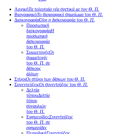
Αρχική
Τα τελευταία νέα σχετικά με τον Θ. Π.
Βιογραφικό
Το βιογραφικό σημείωμα του Θ. Π.
Δισκογραφία
Όλη η δισκογραφία του Θ. Π.
Προσωπική
δισκογραφία
Η
προσωπική
δισκογραφία
του Θ. Π.
Συμμετοχές
Οι
συμμετοχές
του Θ. Π. σε
δίσκους
άλλων
Στίχοι
Οι στίχοι των δίσκων του Θ. Π.
Συνεντεύξεις
Οι συνεντεύξεις του Θ. Π.
Δελτία
τύπου
Δελτία
τύπου
συναυλιών
του Θ. Π.
Εφημερίδες
Συνεντεύξεις
του Θ. Π. σε
εφημερίδες
Περιοδικά
Συνεντεύξεις