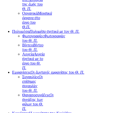
της ζωής του
Θ. Π.
Οργανικά
Μουσικά
όργανα στο
έργο του
Θ.Π.
Πολυμέσα
Πολυμέσα σχετικά με τον Θ. Π.
Φωτογραφίες
Φωτογραφίες
του Θ. Π.
Βίντεο
Βίντεο
του Θ. Π.
Αρχεία
Αρχεία
σχετικά με το
έργο του Θ.
Π.
Εμφανίσεις
Οι ζωντανές εμφανίσεις του Θ. Π.
Συναυλίες
Οι
επίσημες
συναυλίες
του Θ. Π.
Θανασοσυνάξεις
Οι
συνάξεις των
φίλων του Θ.
Π.