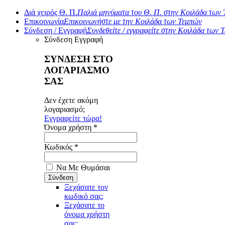
Διά χειρός Θ. Π.
Παλιά μηνύματα του Θ. Π. στην Κοιλάδα των
Επικοινωνία
Επικοινωνήστε με την Κοιλάδα των Τεμπών
Σύνδεση / Εγγραφή
Συνδεθείτε / εγγραφείτε στην Κοιλάδα των 
Σύνδεση
Εγγραφή
ΣΥΝΔΕΣΗ ΣΤΟ
ΛΟΓΑΡΙΑΣΜΟ
ΣΑΣ
Δεν έχετε ακόμη
λογαριασμό;
Εγγραφείτε τώρα!
Όνομα χρήστη *
Κωδικός *
Να Με Θυμάσαι
Ξεχάσατε τον
κωδικό σας;
Ξεχάσατε το
όνομα χρήστη
σας;