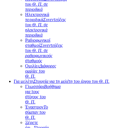
του Θ. Π. σε
περιοδικά
Ηλεκτρονικά
περιοδικά
Συνεντεύξεις
του Θ. Π. σε
ηλεκτρονικά
περιοδικά
Ραδιοφωνικοί
σταθμοί
Συνεντεύξεις
του Θ. Π. σε
ραδιοφωνικούς
σταθμούς
Ομιλίες
Διάφορες
ομιλίες του
Θ. Π.
Για μελέτη
Στοιχεία για τη μελέτη του έργου του Θ. Π.
Γλωσσάρι
Βοήθημα
για τους
στίχους του
Θ. Π.
Έναστρον
Το
σύμπαν του
Θ. Π.
Ξέρετε
ότι...
Στοιχεία