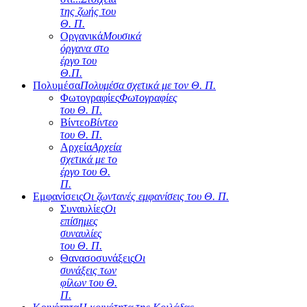
της ζωής του
Θ. Π.
Οργανικά
Μουσικά
όργανα στο
έργο του
Θ.Π.
Πολυμέσα
Πολυμέσα σχετικά με τον Θ. Π.
Φωτογραφίες
Φωτογραφίες
του Θ. Π.
Βίντεο
Βίντεο
του Θ. Π.
Αρχεία
Αρχεία
σχετικά με το
έργο του Θ.
Π.
Εμφανίσεις
Οι ζωντανές εμφανίσεις του Θ. Π.
Συναυλίες
Οι
επίσημες
συναυλίες
του Θ. Π.
Θανασοσυνάξεις
Οι
συνάξεις των
φίλων του Θ.
Π.