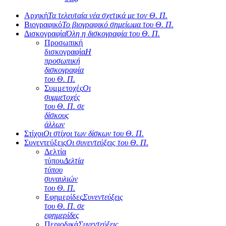
Αρχική
Τα τελευταία νέα σχετικά με τον Θ. Π.
Βιογραφικό
Το βιογραφικό σημείωμα του Θ. Π.
Δισκογραφία
Όλη η δισκογραφία του Θ. Π.
Προσωπική
δισκογραφία
Η
προσωπική
δισκογραφία
του Θ. Π.
Συμμετοχές
Οι
συμμετοχές
του Θ. Π. σε
δίσκους
άλλων
Στίχοι
Οι στίχοι των δίσκων του Θ. Π.
Συνεντεύξεις
Οι συνεντεύξεις του Θ. Π.
Δελτία
τύπου
Δελτία
τύπου
συναυλιών
του Θ. Π.
Εφημερίδες
Συνεντεύξεις
του Θ. Π. σε
εφημερίδες
Περιοδικά
Συνεντεύξεις