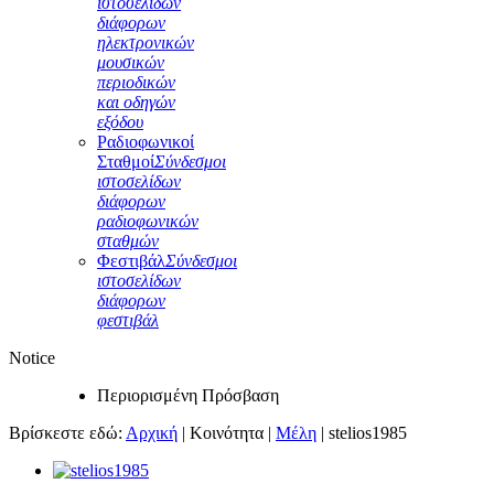
ιστοσελίδων
διάφορων
ηλεκτρονικών
μουσικών
περιοδικών
και οδηγών
εξόδου
Ραδιοφωνικοί
Σταθμοί
Σύνδεσμοι
ιστοσελίδων
διάφορων
ραδιοφωνικών
σταθμών
Φεστιβάλ
Σύνδεσμοι
ιστοσελίδων
διάφορων
φεστιβάλ
Notice
Περιορισμένη Πρόσβαση
Βρίσκεστε εδώ:
Αρχική
|
Κοινότητα
|
Μέλη
|
stelios1985