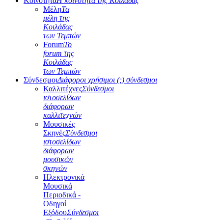
Κοινότητα
Η κοινότητα της Κοιλάδας
Μέλη
Τα
μέλη της
Κοιλάδας
των Τεμπών
Forum
Το
forum της
Κοιλάδας
των Τεμπών
Σύνδεσμοι
Διάφοροι χρήσιμοι (;) σύνδεσμοι
Καλλιτέχνες
Σύνδεσμοι
ιστοσελίδων
διάφορων
καλλιτεχνών
Μουσικές
Σκηνές
Σύνδεσμοι
ιστοσελίδων
διάφορων
μουσικών
σκηνών
Ηλεκτρονικά
Μουσικά
Περιοδικά -
Οδηγοί
Εξόδου
Σύνδεσμοι