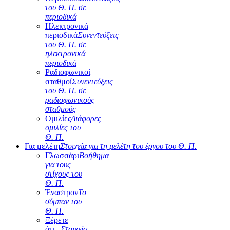
του Θ. Π. σε
περιοδικά
Ηλεκτρονικά
περιοδικά
Συνεντεύξεις
του Θ. Π. σε
ηλεκτρονικά
περιοδικά
Ραδιοφωνικοί
σταθμοί
Συνεντεύξεις
του Θ. Π. σε
ραδιοφωνικούς
σταθμούς
Ομιλίες
Διάφορες
ομιλίες του
Θ. Π.
Για μελέτη
Στοιχεία για τη μελέτη του έργου του Θ. Π.
Γλωσσάρι
Βοήθημα
για τους
στίχους του
Θ. Π.
Έναστρον
Το
σύμπαν του
Θ. Π.
Ξέρετε
ότι...
Στοιχεία