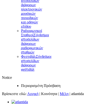
ιστοσελίδων
διάφορων
ηλεκτρονικών
μουσικών
περιοδικών
και οδηγών
εξόδου
Ραδιοφωνικοί
Σταθμοί
Σύνδεσμοι
ιστοσελίδων
διάφορων
ραδιοφωνικών
σταθμών
Φεστιβάλ
Σύνδεσμοι
ιστοσελίδων
διάφορων
φεστιβάλ
Notice
Περιορισμένη Πρόσβαση
Βρίσκεστε εδώ:
Αρχική
|
Κοινότητα
|
Μέλη
|
atlantida