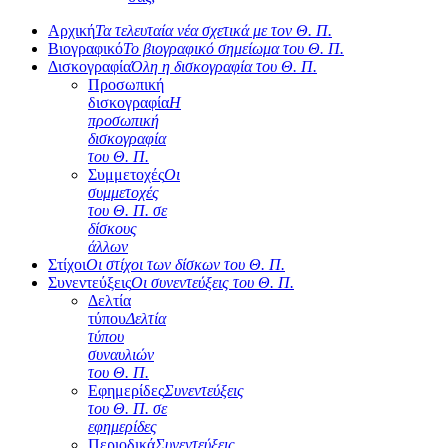
Αρχική
Τα τελευταία νέα σχετικά με τον Θ. Π.
Βιογραφικό
Το βιογραφικό σημείωμα του Θ. Π.
Δισκογραφία
Όλη η δισκογραφία του Θ. Π.
Προσωπική
δισκογραφία
Η
προσωπική
δισκογραφία
του Θ. Π.
Συμμετοχές
Οι
συμμετοχές
του Θ. Π. σε
δίσκους
άλλων
Στίχοι
Οι στίχοι των δίσκων του Θ. Π.
Συνεντεύξεις
Οι συνεντεύξεις του Θ. Π.
Δελτία
τύπου
Δελτία
τύπου
συναυλιών
του Θ. Π.
Εφημερίδες
Συνεντεύξεις
του Θ. Π. σε
εφημερίδες
Περιοδικά
Συνεντεύξεις