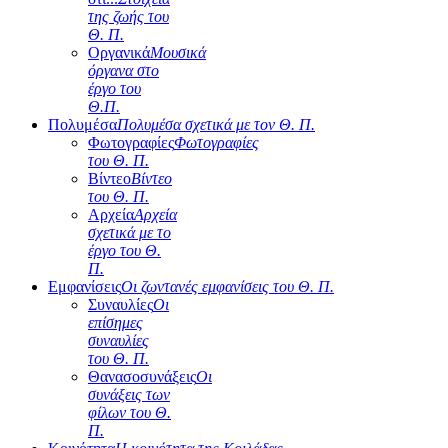
της ζωής του
Θ. Π.
Οργανικά
Μουσικά
όργανα στο
έργο του
Θ.Π.
Πολυμέσα
Πολυμέσα σχετικά με τον Θ. Π.
Φωτογραφίες
Φωτογραφίες
του Θ. Π.
Βίντεο
Βίντεο
του Θ. Π.
Αρχεία
Αρχεία
σχετικά με το
έργο του Θ.
Π.
Εμφανίσεις
Οι ζωντανές εμφανίσεις του Θ. Π.
Συναυλίες
Οι
επίσημες
συναυλίες
του Θ. Π.
Θανασοσυνάξεις
Οι
συνάξεις των
φίλων του Θ.
Π.