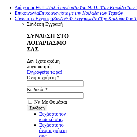
Διά χειρός Θ. Π.
Παλιά μηνύματα του Θ. Π. στην Κοιλάδα των
Επικοινωνία
Επικοινωνήστε με την Κοιλάδα των Τεμπών
Σύνδεση / Εγγραφή
Συνδεθείτε / εγγραφείτε στην Κοιλάδα των 
Σύνδεση
Εγγραφή
ΣΥΝΔΕΣΗ ΣΤΟ
ΛΟΓΑΡΙΑΣΜΟ
ΣΑΣ
Δεν έχετε ακόμη
λογαριασμό;
Εγγραφείτε τώρα!
Όνομα χρήστη *
Κωδικός *
Να Με Θυμάσαι
Ξεχάσατε τον
κωδικό σας;
Ξεχάσατε το
όνομα χρήστη
σας;