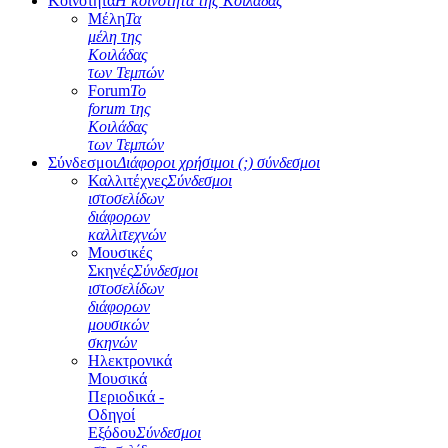
Κοινότητα
Η κοινότητα της Κοιλάδας
Μέλη
Τα
μέλη της
Κοιλάδας
των Τεμπών
Forum
Το
forum της
Κοιλάδας
των Τεμπών
Σύνδεσμοι
Διάφοροι χρήσιμοι (;) σύνδεσμοι
Καλλιτέχνες
Σύνδεσμοι
ιστοσελίδων
διάφορων
καλλιτεχνών
Μουσικές
Σκηνές
Σύνδεσμοι
ιστοσελίδων
διάφορων
μουσικών
σκηνών
Ηλεκτρονικά
Μουσικά
Περιοδικά -
Οδηγοί
Εξόδου
Σύνδεσμοι