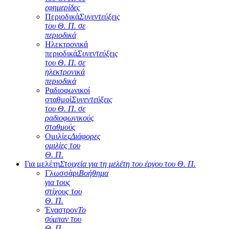
εφημερίδες
Περιοδικά
Συνεντεύξεις
του Θ. Π. σε
περιοδικά
Ηλεκτρονικά
περιοδικά
Συνεντεύξεις
του Θ. Π. σε
ηλεκτρονικά
περιοδικά
Ραδιοφωνικοί
σταθμοί
Συνεντεύξεις
του Θ. Π. σε
ραδιοφωνικούς
σταθμούς
Ομιλίες
Διάφορες
ομιλίες του
Θ. Π.
Για μελέτη
Στοιχεία για τη μελέτη του έργου του Θ. Π.
Γλωσσάρι
Βοήθημα
για τους
στίχους του
Θ. Π.
Έναστρον
Το
σύμπαν του
Θ. Π.