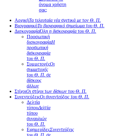
όνομα χρήστη
σας;
Αρχική
Τα τελευταία νέα σχετικά με τον Θ. Π.
Βιογραφικό
Το βιογραφικό σημείωμα του Θ. Π.
Δισκογραφία
Όλη η δισκογραφία του Θ. Π.
Προσωπική
δισκογραφία
Η
προσωπική
δισκογραφία
του Θ. Π.
Συμμετοχές
Οι
συμμετοχές
του Θ. Π. σε
δίσκους
άλλων
Στίχοι
Οι στίχοι των δίσκων του Θ. Π.
Συνεντεύξεις
Οι συνεντεύξεις του Θ. Π.
Δελτία
τύπου
Δελτία
τύπου
συναυλιών
του Θ. Π.
Εφημερίδες
Συνεντεύξεις
του Θ. Π. σε