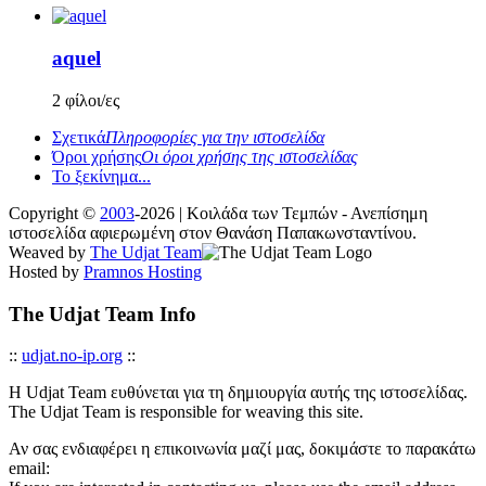
aquel
2 φίλοι/ες
Σχετικά
Πληροφορίες για την ιστοσελίδα
Όροι χρήσης
Οι όροι χρήσης της ιστοσελίδας
Το ξεκίνημα...
Copyright ©
2003
-2026 | Κοιλάδα των Τεμπών - Ανεπίσημη
ιστοσελίδα αφιερωμένη στον Θανάση Παπακωνσταντίνου.
Weaved by
The Udjat Team
Hosted by
Pramnos Hosting
The Udjat Team Info
::
udjat.no-ip.org
::
Η Udjat Team ευθύνεται για τη δημιουργία αυτής της ιστοσελίδας.
The Udjat Team is responsible for weaving this site.
Αν σας ενδιαφέρει η επικοινωνία μαζί μας, δοκιμάστε το παρακάτω
email: