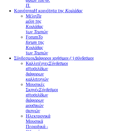
φίλων του Θ.
Π.
Κοινότητα
Η κοινότητα της Κοιλάδας
Μέλη
Τα
μέλη της
Κοιλάδας
των Τεμπών
Forum
Το
forum της
Κοιλάδας
των Τεμπών
Σύνδεσμοι
Διάφοροι χρήσιμοι (;) σύνδεσμοι
Καλλιτέχνες
Σύνδεσμοι
ιστοσελίδων
διάφορων
καλλιτεχνών
Μουσικές
Σκηνές
Σύνδεσμοι
ιστοσελίδων
διάφορων
μουσικών
σκηνών
Ηλεκτρονικά
Μουσικά
Περιοδικά -