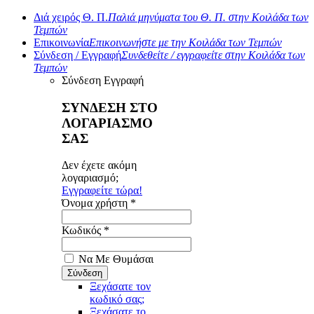
Διά χειρός Θ. Π.
Παλιά μηνύματα του Θ. Π. στην Κοιλάδα των
Τεμπών
Επικοινωνία
Επικοινωνήστε με την Κοιλάδα των Τεμπών
Σύνδεση / Εγγραφή
Συνδεθείτε / εγγραφείτε στην Κοιλάδα των
Τεμπών
Σύνδεση
Εγγραφή
ΣΥΝΔΕΣΗ ΣΤΟ
ΛΟΓΑΡΙΑΣΜΟ
ΣΑΣ
Δεν έχετε ακόμη
λογαριασμό;
Εγγραφείτε τώρα!
Όνομα χρήστη *
Κωδικός *
Να Με Θυμάσαι
Ξεχάσατε τον
κωδικό σας;
Ξεχάσατε το