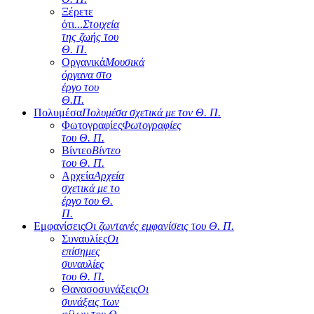
Ξέρετε
ότι...
Στοιχεία
της ζωής του
Θ. Π.
Οργανικά
Μουσικά
όργανα στο
έργο του
Θ.Π.
Πολυμέσα
Πολυμέσα σχετικά με τον Θ. Π.
Φωτογραφίες
Φωτογραφίες
του Θ. Π.
Βίντεο
Βίντεο
του Θ. Π.
Αρχεία
Αρχεία
σχετικά με το
έργο του Θ.
Π.
Εμφανίσεις
Οι ζωντανές εμφανίσεις του Θ. Π.
Συναυλίες
Οι
επίσημες
συναυλίες
του Θ. Π.
Θανασοσυνάξεις
Οι
συνάξεις των