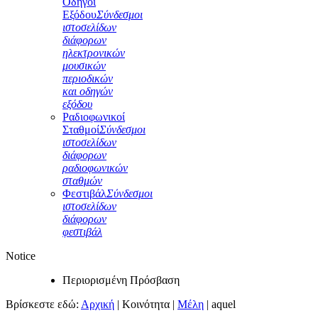
Οδηγοί
Εξόδου
Σύνδεσμοι
ιστοσελίδων
διάφορων
ηλεκτρονικών
μουσικών
περιοδικών
και οδηγών
εξόδου
Ραδιοφωνικοί
Σταθμοί
Σύνδεσμοι
ιστοσελίδων
διάφορων
ραδιοφωνικών
σταθμών
Φεστιβάλ
Σύνδεσμοι
ιστοσελίδων
διάφορων
φεστιβάλ
Notice
Περιορισμένη Πρόσβαση
Βρίσκεστε εδώ:
Αρχική
|
Κοινότητα
|
Μέλη
|
aquel