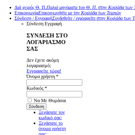
Διά χειρός Θ. Π.
Παλιά μηνύματα του Θ. Π. στην Κοιλάδα των
Επικοινωνία
Επικοινωνήστε με την Κοιλάδα των Τεμπών
Σύνδεση / Εγγραφή
Συνδεθείτε / εγγραφείτε στην Κοιλάδα των 
Σύνδεση
Εγγραφή
ΣΥΝΔΕΣΗ ΣΤΟ
ΛΟΓΑΡΙΑΣΜΟ
ΣΑΣ
Δεν έχετε ακόμη
λογαριασμό;
Εγγραφείτε τώρα!
Όνομα χρήστη *
Κωδικός *
Να Με Θυμάσαι
Ξεχάσατε τον
κωδικό σας;
Ξεχάσατε το
όνομα χρήστη
σας;