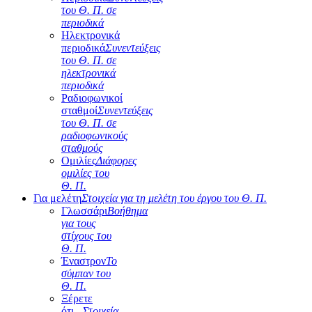
του Θ. Π. σε
περιοδικά
Ηλεκτρονικά
περιοδικά
Συνεντεύξεις
του Θ. Π. σε
ηλεκτρονικά
περιοδικά
Ραδιοφωνικοί
σταθμοί
Συνεντεύξεις
του Θ. Π. σε
ραδιοφωνικούς
σταθμούς
Ομιλίες
Διάφορες
ομιλίες του
Θ. Π.
Για μελέτη
Στοιχεία για τη μελέτη του έργου του Θ. Π.
Γλωσσάρι
Βοήθημα
για τους
στίχους του
Θ. Π.
Έναστρον
Το
σύμπαν του
Θ. Π.
Ξέρετε
ότι...
Στοιχεία