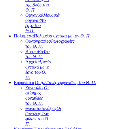
της ζωής του
Θ. Π.
Οργανικά
Μουσικά
όργανα στο
έργο του
Θ.Π.
Πολυμέσα
Πολυμέσα σχετικά με τον Θ. Π.
Φωτογραφίες
Φωτογραφίες
του Θ. Π.
Βίντεο
Βίντεο
του Θ. Π.
Αρχεία
Αρχεία
σχετικά με το
έργο του Θ.
Π.
Εμφανίσεις
Οι ζωντανές εμφανίσεις του Θ. Π.
Συναυλίες
Οι
επίσημες
συναυλίες
του Θ. Π.
Θανασοσυνάξεις
Οι
συνάξεις των
φίλων του Θ.
Π.