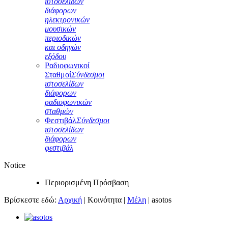
ιστοσελίδων
διάφορων
ηλεκτρονικών
μουσικών
περιοδικών
και οδηγών
εξόδου
Ραδιοφωνικοί
Σταθμοί
Σύνδεσμοι
ιστοσελίδων
διάφορων
ραδιοφωνικών
σταθμών
Φεστιβάλ
Σύνδεσμοι
ιστοσελίδων
διάφορων
φεστιβάλ
Notice
Περιορισμένη Πρόσβαση
Βρίσκεστε εδώ:
Αρχική
|
Κοινότητα
|
Μέλη
|
asotos