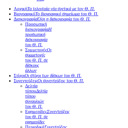
Αρχική
Τα τελευταία νέα σχετικά με τον Θ. Π.
Βιογραφικό
Το βιογραφικό σημείωμα του Θ. Π.
Δισκογραφία
Όλη η δισκογραφία του Θ. Π.
Προσωπική
δισκογραφία
Η
προσωπική
δισκογραφία
του Θ. Π.
Συμμετοχές
Οι
συμμετοχές
του Θ. Π. σε
δίσκους
άλλων
Στίχοι
Οι στίχοι των δίσκων του Θ. Π.
Συνεντεύξεις
Οι συνεντεύξεις του Θ. Π.
Δελτία
τύπου
Δελτία
τύπου
συναυλιών
του Θ. Π.
Εφημερίδες
Συνεντεύξεις
του Θ. Π. σε
εφημερίδες
Περιοδικά
Συνεντεύξεις