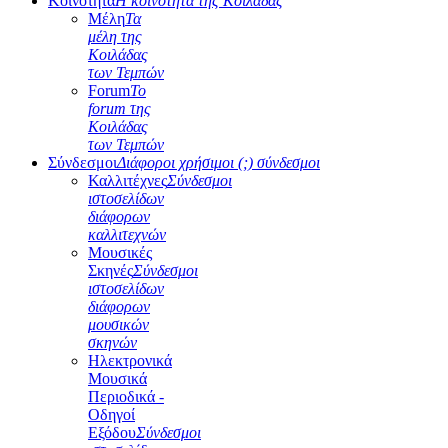
Κοινότητα
Η κοινότητα της Κοιλάδας
Μέλη
Τα
μέλη της
Κοιλάδας
των Τεμπών
Forum
Το
forum της
Κοιλάδας
των Τεμπών
Σύνδεσμοι
Διάφοροι χρήσιμοι (;) σύνδεσμοι
Καλλιτέχνες
Σύνδεσμοι
ιστοσελίδων
διάφορων
καλλιτεχνών
Μουσικές
Σκηνές
Σύνδεσμοι
ιστοσελίδων
διάφορων
μουσικών
σκηνών
Ηλεκτρονικά
Μουσικά
Περιοδικά -
Οδηγοί
Εξόδου
Σύνδεσμοι