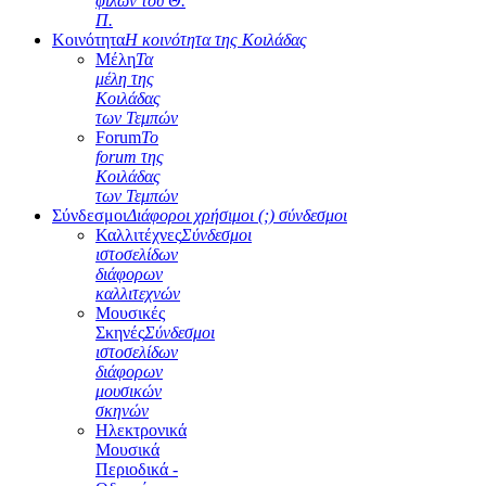
φίλων του Θ.
Π.
Κοινότητα
Η κοινότητα της Κοιλάδας
Μέλη
Τα
μέλη της
Κοιλάδας
των Τεμπών
Forum
Το
forum της
Κοιλάδας
των Τεμπών
Σύνδεσμοι
Διάφοροι χρήσιμοι (;) σύνδεσμοι
Καλλιτέχνες
Σύνδεσμοι
ιστοσελίδων
διάφορων
καλλιτεχνών
Μουσικές
Σκηνές
Σύνδεσμοι
ιστοσελίδων
διάφορων
μουσικών
σκηνών
Ηλεκτρονικά
Μουσικά
Περιοδικά -