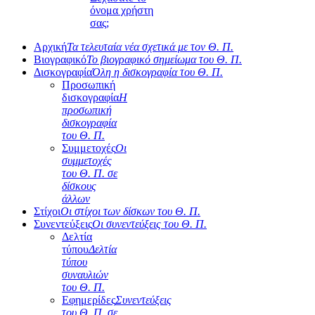
όνομα χρήστη
σας;
Αρχική
Τα τελευταία νέα σχετικά με τον Θ. Π.
Βιογραφικό
Το βιογραφικό σημείωμα του Θ. Π.
Δισκογραφία
Όλη η δισκογραφία του Θ. Π.
Προσωπική
δισκογραφία
Η
προσωπική
δισκογραφία
του Θ. Π.
Συμμετοχές
Οι
συμμετοχές
του Θ. Π. σε
δίσκους
άλλων
Στίχοι
Οι στίχοι των δίσκων του Θ. Π.
Συνεντεύξεις
Οι συνεντεύξεις του Θ. Π.
Δελτία
τύπου
Δελτία
τύπου
συναυλιών
του Θ. Π.
Εφημερίδες
Συνεντεύξεις
του Θ. Π. σε