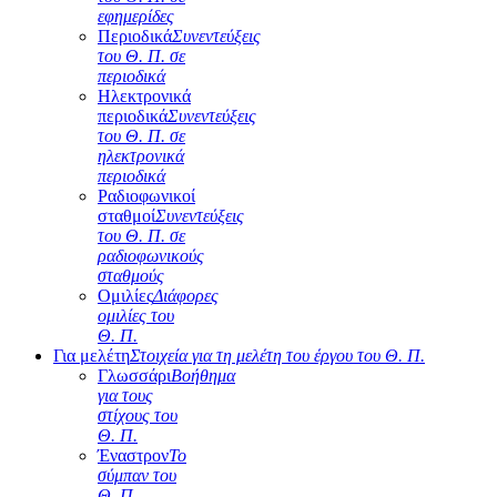
εφημερίδες
Περιοδικά
Συνεντεύξεις
του Θ. Π. σε
περιοδικά
Ηλεκτρονικά
περιοδικά
Συνεντεύξεις
του Θ. Π. σε
ηλεκτρονικά
περιοδικά
Ραδιοφωνικοί
σταθμοί
Συνεντεύξεις
του Θ. Π. σε
ραδιοφωνικούς
σταθμούς
Ομιλίες
Διάφορες
ομιλίες του
Θ. Π.
Για μελέτη
Στοιχεία για τη μελέτη του έργου του Θ. Π.
Γλωσσάρι
Βοήθημα
για τους
στίχους του
Θ. Π.
Έναστρον
Το
σύμπαν του
Θ. Π.