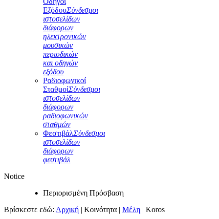
Οδηγοί
Εξόδου
Σύνδεσμοι
ιστοσελίδων
διάφορων
ηλεκτρονικών
μουσικών
περιοδικών
και οδηγών
εξόδου
Ραδιοφωνικοί
Σταθμοί
Σύνδεσμοι
ιστοσελίδων
διάφορων
ραδιοφωνικών
σταθμών
Φεστιβάλ
Σύνδεσμοι
ιστοσελίδων
διάφορων
φεστιβάλ
Notice
Περιορισμένη Πρόσβαση
Βρίσκεστε εδώ:
Αρχική
|
Κοινότητα
|
Μέλη
|
Koros