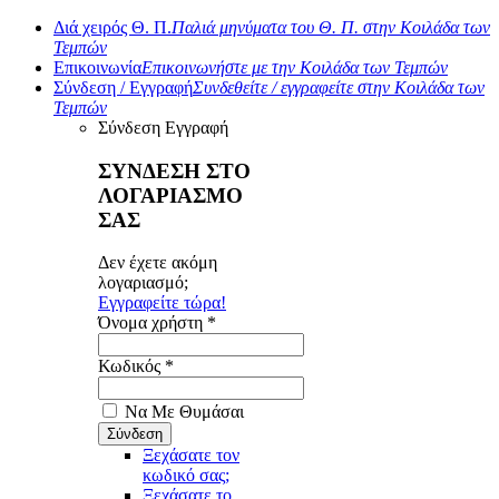
Διά χειρός Θ. Π.
Παλιά μηνύματα του Θ. Π. στην Κοιλάδα των
Τεμπών
Επικοινωνία
Επικοινωνήστε με την Κοιλάδα των Τεμπών
Σύνδεση / Εγγραφή
Συνδεθείτε / εγγραφείτε στην Κοιλάδα των
Τεμπών
Σύνδεση
Εγγραφή
ΣΥΝΔΕΣΗ ΣΤΟ
ΛΟΓΑΡΙΑΣΜΟ
ΣΑΣ
Δεν έχετε ακόμη
λογαριασμό;
Εγγραφείτε τώρα!
Όνομα χρήστη *
Κωδικός *
Να Με Θυμάσαι
Ξεχάσατε τον
κωδικό σας;
Ξεχάσατε το