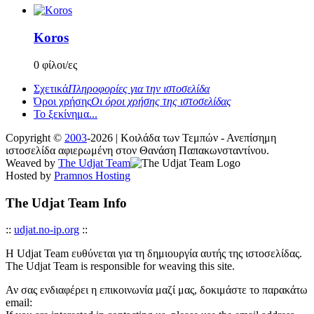
Koros
0 φίλοι/ες
Σχετικά
Πληροφορίες για την ιστοσελίδα
Όροι χρήσης
Οι όροι χρήσης της ιστοσελίδας
Το ξεκίνημα...
Copyright ©
2003
-2026 | Κοιλάδα των Τεμπών - Ανεπίσημη
ιστοσελίδα αφιερωμένη στον Θανάση Παπακωνσταντίνου.
Weaved by
The Udjat Team
Hosted by
Pramnos Hosting
The Udjat Team Info
::
udjat.no-ip.org
::
Η Udjat Team ευθύνεται για τη δημιουργία αυτής της ιστοσελίδας.
The Udjat Team is responsible for weaving this site.
Αν σας ενδιαφέρει η επικοινωνία μαζί μας, δοκιμάστε το παρακάτω
email: