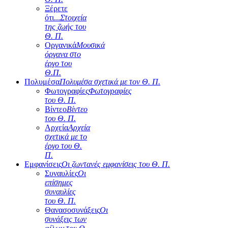
Ξέρετε
ότι...
Στοιχεία
της ζωής του
Θ. Π.
Οργανικά
Μουσικά
όργανα στο
έργο του
Θ.Π.
Πολυμέσα
Πολυμέσα σχετικά με τον Θ. Π.
Φωτογραφίες
Φωτογραφίες
του Θ. Π.
Βίντεο
Βίντεο
του Θ. Π.
Αρχεία
Αρχεία
σχετικά με το
έργο του Θ.
Π.
Εμφανίσεις
Οι ζωντανές εμφανίσεις του Θ. Π.
Συναυλίες
Οι
επίσημες
συναυλίες
του Θ. Π.
Θανασοσυνάξεις
Οι
συνάξεις των