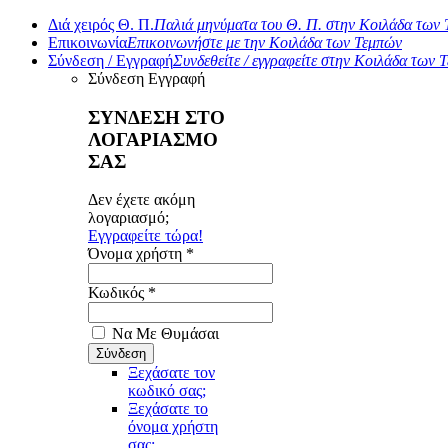
Διά χειρός Θ. Π.
Παλιά μηνύματα του Θ. Π. στην Κοιλάδα των
Επικοινωνία
Επικοινωνήστε με την Κοιλάδα των Τεμπών
Σύνδεση / Εγγραφή
Συνδεθείτε / εγγραφείτε στην Κοιλάδα των 
Σύνδεση
Εγγραφή
ΣΥΝΔΕΣΗ ΣΤΟ
ΛΟΓΑΡΙΑΣΜΟ
ΣΑΣ
Δεν έχετε ακόμη
λογαριασμό;
Εγγραφείτε τώρα!
Όνομα χρήστη *
Κωδικός *
Να Με Θυμάσαι
Ξεχάσατε τον
κωδικό σας;
Ξεχάσατε το
όνομα χρήστη
σας;