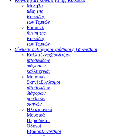
Κοινότητα
Η κοινότητα της Κοιλάδας
Μέλη
Τα
μέλη της
Κοιλάδας
των Τεμπών
Forum
Το
forum της
Κοιλάδας
των Τεμπών
Σύνδεσμοι
Διάφοροι χρήσιμοι (;) σύνδεσμοι
Καλλιτέχνες
Σύνδεσμοι
ιστοσελίδων
διάφορων
καλλιτεχνών
Μουσικές
Σκηνές
Σύνδεσμοι
ιστοσελίδων
διάφορων
μουσικών
σκηνών
Ηλεκτρονικά
Μουσικά
Περιοδικά -
Οδηγοί
Εξόδου
Σύνδεσμοι