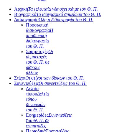
Αρχική
Τα τελευταία νέα σχετικά με τον Θ. Π.
Βιογραφικό
Το βιογραφικό σημείωμα του Θ. Π.
Δισκογραφία
Όλη η δισκογραφία του Θ. Π.
Προσωπική
δισκογραφία
Η
προσωπική
δισκογραφία
του Θ. Π.
Συμμετοχές
Οι
συμμετοχές
του Θ. Π. σε
δίσκους
άλλων
Στίχοι
Οι στίχοι των δίσκων του Θ. Π.
Συνεντεύξεις
Οι συνεντεύξεις του Θ. Π.
Δελτία
τύπου
Δελτία
τύπου
συναυλιών
του Θ. Π.
Εφημερίδες
Συνεντεύξεις
του Θ. Π. σε
εφημερίδες
Περιοδικά
Συνεντεύξεις