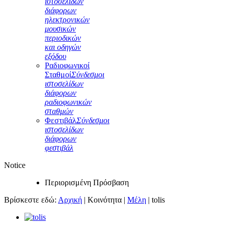
ιστοσελίδων
διάφορων
ηλεκτρονικών
μουσικών
περιοδικών
και οδηγών
εξόδου
Ραδιοφωνικοί
Σταθμοί
Σύνδεσμοι
ιστοσελίδων
διάφορων
ραδιοφωνικών
σταθμών
Φεστιβάλ
Σύνδεσμοι
ιστοσελίδων
διάφορων
φεστιβάλ
Notice
Περιορισμένη Πρόσβαση
Βρίσκεστε εδώ:
Αρχική
|
Κοινότητα
|
Μέλη
|
tolis