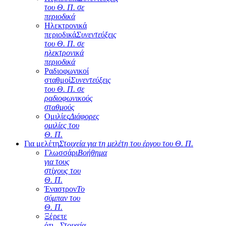
του Θ. Π. σε
περιοδικά
Ηλεκτρονικά
περιοδικά
Συνεντεύξεις
του Θ. Π. σε
ηλεκτρονικά
περιοδικά
Ραδιοφωνικοί
σταθμοί
Συνεντεύξεις
του Θ. Π. σε
ραδιοφωνικούς
σταθμούς
Ομιλίες
Διάφορες
ομιλίες του
Θ. Π.
Για μελέτη
Στοιχεία για τη μελέτη του έργου του Θ. Π.
Γλωσσάρι
Βοήθημα
για τους
στίχους του
Θ. Π.
Έναστρον
Το
σύμπαν του
Θ. Π.
Ξέρετε
ότι...
Στοιχεία