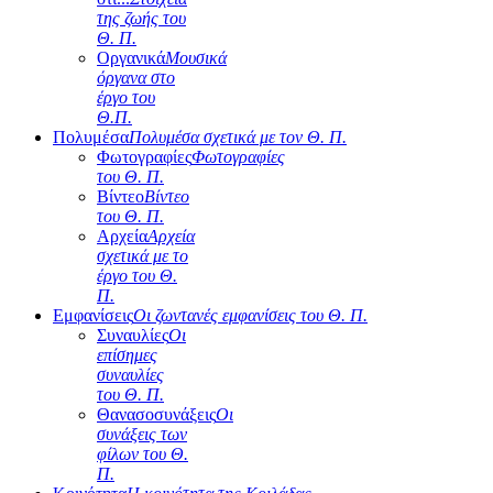
της ζωής του
Θ. Π.
Οργανικά
Μουσικά
όργανα στο
έργο του
Θ.Π.
Πολυμέσα
Πολυμέσα σχετικά με τον Θ. Π.
Φωτογραφίες
Φωτογραφίες
του Θ. Π.
Βίντεο
Βίντεο
του Θ. Π.
Αρχεία
Αρχεία
σχετικά με το
έργο του Θ.
Π.
Εμφανίσεις
Οι ζωντανές εμφανίσεις του Θ. Π.
Συναυλίες
Οι
επίσημες
συναυλίες
του Θ. Π.
Θανασοσυνάξεις
Οι
συνάξεις των
φίλων του Θ.
Π.