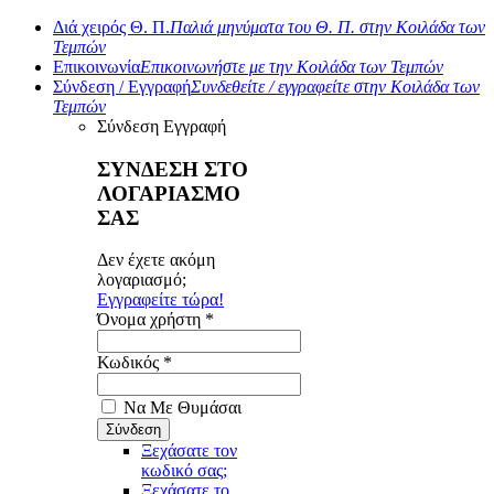
Διά χειρός Θ. Π.
Παλιά μηνύματα του Θ. Π. στην Κοιλάδα των
Τεμπών
Επικοινωνία
Επικοινωνήστε με την Κοιλάδα των Τεμπών
Σύνδεση / Εγγραφή
Συνδεθείτε / εγγραφείτε στην Κοιλάδα των
Τεμπών
Σύνδεση
Εγγραφή
ΣΥΝΔΕΣΗ ΣΤΟ
ΛΟΓΑΡΙΑΣΜΟ
ΣΑΣ
Δεν έχετε ακόμη
λογαριασμό;
Εγγραφείτε τώρα!
Όνομα χρήστη *
Κωδικός *
Να Με Θυμάσαι
Ξεχάσατε τον
κωδικό σας;
Ξεχάσατε το