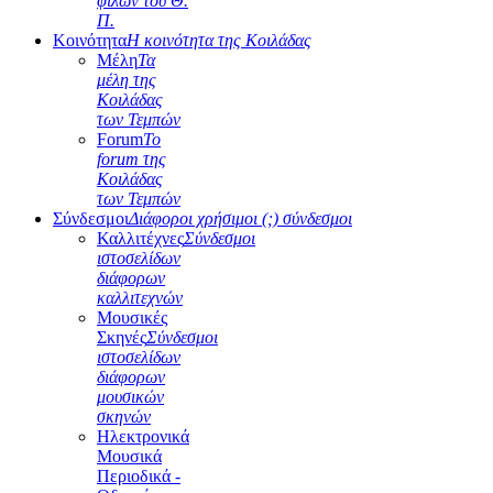
φίλων του Θ.
Π.
Κοινότητα
Η κοινότητα της Κοιλάδας
Μέλη
Τα
μέλη της
Κοιλάδας
των Τεμπών
Forum
Το
forum της
Κοιλάδας
των Τεμπών
Σύνδεσμοι
Διάφοροι χρήσιμοι (;) σύνδεσμοι
Καλλιτέχνες
Σύνδεσμοι
ιστοσελίδων
διάφορων
καλλιτεχνών
Μουσικές
Σκηνές
Σύνδεσμοι
ιστοσελίδων
διάφορων
μουσικών
σκηνών
Ηλεκτρονικά
Μουσικά
Περιοδικά -