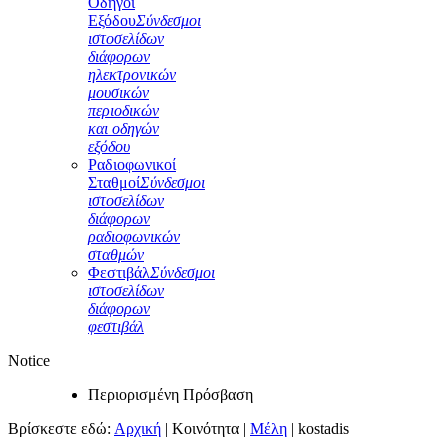
Οδηγοί
Εξόδου
Σύνδεσμοι
ιστοσελίδων
διάφορων
ηλεκτρονικών
μουσικών
περιοδικών
και οδηγών
εξόδου
Ραδιοφωνικοί
Σταθμοί
Σύνδεσμοι
ιστοσελίδων
διάφορων
ραδιοφωνικών
σταθμών
Φεστιβάλ
Σύνδεσμοι
ιστοσελίδων
διάφορων
φεστιβάλ
Notice
Περιορισμένη Πρόσβαση
Βρίσκεστε εδώ:
Αρχική
|
Κοινότητα
|
Μέλη
|
kostadis