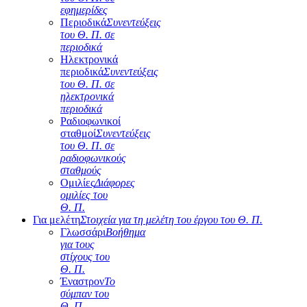
εφημερίδες
Περιοδικά
Συνεντεύξεις
του Θ. Π. σε
περιοδικά
Ηλεκτρονικά
περιοδικά
Συνεντεύξεις
του Θ. Π. σε
ηλεκτρονικά
περιοδικά
Ραδιοφωνικοί
σταθμοί
Συνεντεύξεις
του Θ. Π. σε
ραδιοφωνικούς
σταθμούς
Ομιλίες
Διάφορες
ομιλίες του
Θ. Π.
Για μελέτη
Στοιχεία για τη μελέτη του έργου του Θ. Π.
Γλωσσάρι
Βοήθημα
για τους
στίχους του
Θ. Π.
Έναστρον
Το
σύμπαν του
Θ. Π.