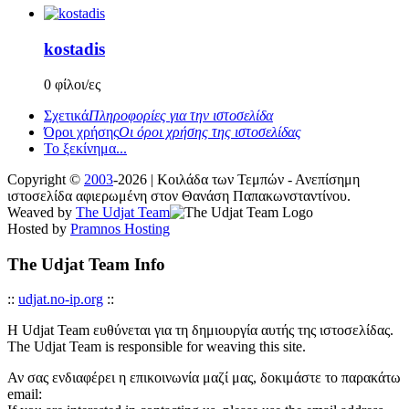
kostadis
0 φίλοι/ες
Σχετικά
Πληροφορίες για την ιστοσελίδα
Όροι χρήσης
Οι όροι χρήσης της ιστοσελίδας
Το ξεκίνημα...
Copyright ©
2003
-2026 | Κοιλάδα των Τεμπών - Ανεπίσημη
ιστοσελίδα αφιερωμένη στον Θανάση Παπακωνσταντίνου.
Weaved by
The Udjat Team
Hosted by
Pramnos Hosting
The Udjat Team Info
::
udjat.no-ip.org
::
Η Udjat Team ευθύνεται για τη δημιουργία αυτής της ιστοσελίδας.
The Udjat Team is responsible for weaving this site.
Αν σας ενδιαφέρει η επικοινωνία μαζί μας, δοκιμάστε το παρακάτω
email: