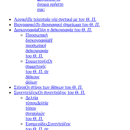
όνομα χρήστη
σας;
Αρχική
Τα τελευταία νέα σχετικά με τον Θ. Π.
Βιογραφικό
Το βιογραφικό σημείωμα του Θ. Π.
Δισκογραφία
Όλη η δισκογραφία του Θ. Π.
Προσωπική
δισκογραφία
Η
προσωπική
δισκογραφία
του Θ. Π.
Συμμετοχές
Οι
συμμετοχές
του Θ. Π. σε
δίσκους
άλλων
Στίχοι
Οι στίχοι των δίσκων του Θ. Π.
Συνεντεύξεις
Οι συνεντεύξεις του Θ. Π.
Δελτία
τύπου
Δελτία
τύπου
συναυλιών
του Θ. Π.
Εφημερίδες
Συνεντεύξεις
του Θ. Π. σε