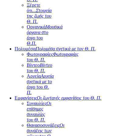
Ξέρετε
ότι...
Στοιχεία
της ζωής του
Θ. Π.
Οργανικά
Μουσικά
όργανα στο
έργο του
Θ.Π.
Πολυμέσα
Πολυμέσα σχετικά με τον Θ. Π.
Φωτογραφίες
Φωτογραφίες
του Θ. Π.
Βίντεο
Βίντεο
του Θ. Π.
Αρχεία
Αρχεία
σχετικά με το
έργο του Θ.
Π.
Εμφανίσεις
Οι ζωντανές εμφανίσεις του Θ. Π.
Συναυλίες
Οι
επίσημες
συναυλίες
του Θ. Π.
Θανασοσυνάξεις
Οι
συνάξεις των