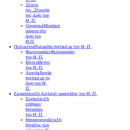
Ξέρετε
ότι...
Στοιχεία
της ζωής του
Θ. Π.
Οργανικά
Μουσικά
όργανα στο
έργο του
Θ.Π.
Πολυμέσα
Πολυμέσα σχετικά με τον Θ. Π.
Φωτογραφίες
Φωτογραφίες
του Θ. Π.
Βίντεο
Βίντεο
του Θ. Π.
Αρχεία
Αρχεία
σχετικά με το
έργο του Θ.
Π.
Εμφανίσεις
Οι ζωντανές εμφανίσεις του Θ. Π.
Συναυλίες
Οι
επίσημες
συναυλίες
του Θ. Π.
Θανασοσυνάξεις
Οι
συνάξεις των