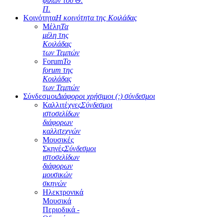
φίλων του Θ.
Π.
Κοινότητα
Η κοινότητα της Κοιλάδας
Μέλη
Τα
μέλη της
Κοιλάδας
των Τεμπών
Forum
Το
forum της
Κοιλάδας
των Τεμπών
Σύνδεσμοι
Διάφοροι χρήσιμοι (;) σύνδεσμοι
Καλλιτέχνες
Σύνδεσμοι
ιστοσελίδων
διάφορων
καλλιτεχνών
Μουσικές
Σκηνές
Σύνδεσμοι
ιστοσελίδων
διάφορων
μουσικών
σκηνών
Ηλεκτρονικά
Μουσικά
Περιοδικά -