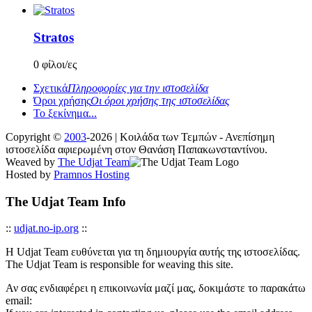
Stratos
0 φίλοι/ες
Σχετικά
Πληροφορίες για την ιστοσελίδα
Όροι χρήσης
Οι όροι χρήσης της ιστοσελίδας
Το ξεκίνημα...
Copyright ©
2003
-2026 | Κοιλάδα των Τεμπών - Ανεπίσημη
ιστοσελίδα αφιερωμένη στον Θανάση Παπακωνσταντίνου.
Weaved by
The Udjat Team
Hosted by
Pramnos Hosting
The Udjat Team Info
::
udjat.no-ip.org
::
Η Udjat Team ευθύνεται για τη δημιουργία αυτής της ιστοσελίδας.
The Udjat Team is responsible for weaving this site.
Αν σας ενδιαφέρει η επικοινωνία μαζί μας, δοκιμάστε το παρακάτω
email: