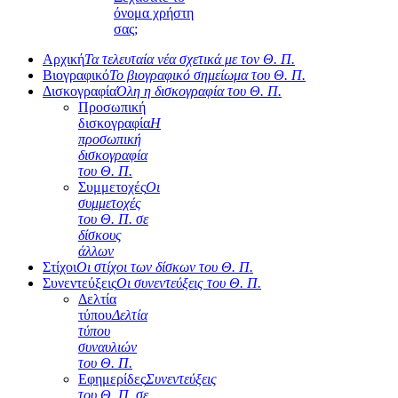
όνομα χρήστη
σας;
Αρχική
Τα τελευταία νέα σχετικά με τον Θ. Π.
Βιογραφικό
Το βιογραφικό σημείωμα του Θ. Π.
Δισκογραφία
Όλη η δισκογραφία του Θ. Π.
Προσωπική
δισκογραφία
Η
προσωπική
δισκογραφία
του Θ. Π.
Συμμετοχές
Οι
συμμετοχές
του Θ. Π. σε
δίσκους
άλλων
Στίχοι
Οι στίχοι των δίσκων του Θ. Π.
Συνεντεύξεις
Οι συνεντεύξεις του Θ. Π.
Δελτία
τύπου
Δελτία
τύπου
συναυλιών
του Θ. Π.
Εφημερίδες
Συνεντεύξεις
του Θ. Π. σε