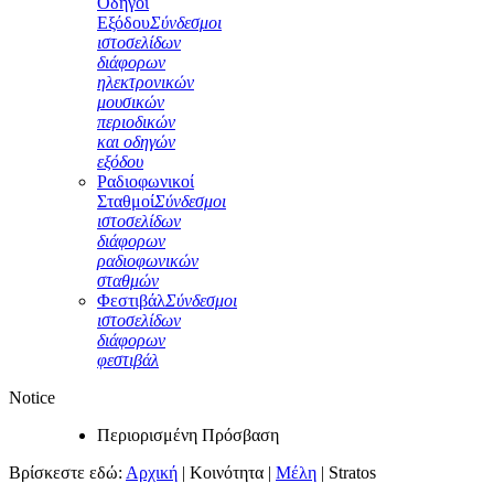
Οδηγοί
Εξόδου
Σύνδεσμοι
ιστοσελίδων
διάφορων
ηλεκτρονικών
μουσικών
περιοδικών
και οδηγών
εξόδου
Ραδιοφωνικοί
Σταθμοί
Σύνδεσμοι
ιστοσελίδων
διάφορων
ραδιοφωνικών
σταθμών
Φεστιβάλ
Σύνδεσμοι
ιστοσελίδων
διάφορων
φεστιβάλ
Notice
Περιορισμένη Πρόσβαση
Βρίσκεστε εδώ:
Αρχική
|
Κοινότητα
|
Μέλη
|
Stratos