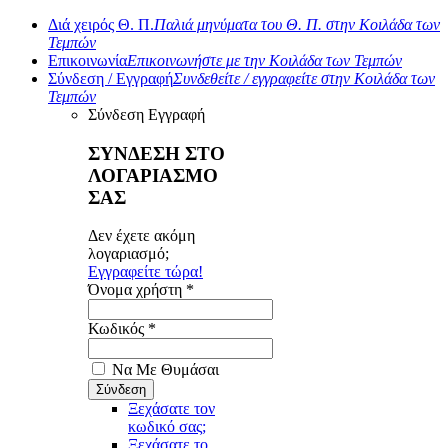
Διά χειρός Θ. Π.
Παλιά μηνύματα του Θ. Π. στην Κοιλάδα των
Τεμπών
Επικοινωνία
Επικοινωνήστε με την Κοιλάδα των Τεμπών
Σύνδεση / Εγγραφή
Συνδεθείτε / εγγραφείτε στην Κοιλάδα των
Τεμπών
Σύνδεση
Εγγραφή
ΣΥΝΔΕΣΗ ΣΤΟ
ΛΟΓΑΡΙΑΣΜΟ
ΣΑΣ
Δεν έχετε ακόμη
λογαριασμό;
Εγγραφείτε τώρα!
Όνομα χρήστη *
Κωδικός *
Να Με Θυμάσαι
Ξεχάσατε τον
κωδικό σας;
Ξεχάσατε το