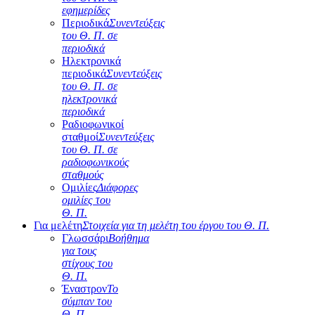
εφημερίδες
Περιοδικά
Συνεντεύξεις
του Θ. Π. σε
περιοδικά
Ηλεκτρονικά
περιοδικά
Συνεντεύξεις
του Θ. Π. σε
ηλεκτρονικά
περιοδικά
Ραδιοφωνικοί
σταθμοί
Συνεντεύξεις
του Θ. Π. σε
ραδιοφωνικούς
σταθμούς
Ομιλίες
Διάφορες
ομιλίες του
Θ. Π.
Για μελέτη
Στοιχεία για τη μελέτη του έργου του Θ. Π.
Γλωσσάρι
Βοήθημα
για τους
στίχους του
Θ. Π.
Έναστρον
Το
σύμπαν του
Θ. Π.