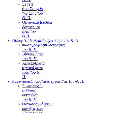
Ξέρετε
ότι...
Στοιχεία
της ζωής του
Θ. Π.
Οργανικά
Μουσικά
όργανα στο
έργο του
Θ.Π.
Πολυμέσα
Πολυμέσα σχετικά με τον Θ. Π.
Φωτογραφίες
Φωτογραφίες
του Θ. Π.
Βίντεο
Βίντεο
του Θ. Π.
Αρχεία
Αρχεία
σχετικά με το
έργο του Θ.
Π.
Εμφανίσεις
Οι ζωντανές εμφανίσεις του Θ. Π.
Συναυλίες
Οι
επίσημες
συναυλίες
του Θ. Π.
Θανασοσυνάξεις
Οι
συνάξεις των