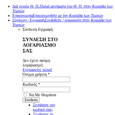
Διά χειρός Θ. Π.
Παλιά μηνύματα του Θ. Π. στην Κοιλάδα των
Τεμπών
Επικοινωνία
Επικοινωνήστε με την Κοιλάδα των Τεμπών
Σύνδεση / Εγγραφή
Συνδεθείτε / εγγραφείτε στην Κοιλάδα των
Τεμπών
Σύνδεση
Εγγραφή
ΣΥΝΔΕΣΗ ΣΤΟ
ΛΟΓΑΡΙΑΣΜΟ
ΣΑΣ
Δεν έχετε ακόμη
λογαριασμό;
Εγγραφείτε τώρα!
Όνομα χρήστη *
Κωδικός *
Να Με Θυμάσαι
Ξεχάσατε τον
κωδικό σας;
Ξεχάσατε το