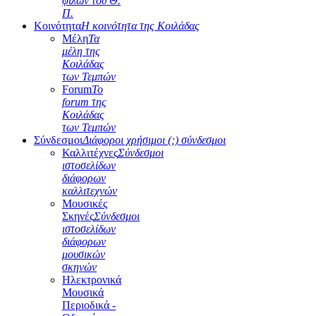
φίλων του Θ.
Π.
Κοινότητα
Η κοινότητα της Κοιλάδας
Μέλη
Τα
μέλη της
Κοιλάδας
των Τεμπών
Forum
Το
forum της
Κοιλάδας
των Τεμπών
Σύνδεσμοι
Διάφοροι χρήσιμοι (;) σύνδεσμοι
Καλλιτέχνες
Σύνδεσμοι
ιστοσελίδων
διάφορων
καλλιτεχνών
Μουσικές
Σκηνές
Σύνδεσμοι
ιστοσελίδων
διάφορων
μουσικών
σκηνών
Ηλεκτρονικά
Μουσικά
Περιοδικά -