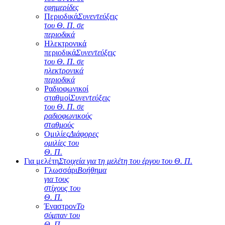
εφημερίδες
Περιοδικά
Συνεντεύξεις
του Θ. Π. σε
περιοδικά
Ηλεκτρονικά
περιοδικά
Συνεντεύξεις
του Θ. Π. σε
ηλεκτρονικά
περιοδικά
Ραδιοφωνικοί
σταθμοί
Συνεντεύξεις
του Θ. Π. σε
ραδιοφωνικούς
σταθμούς
Ομιλίες
Διάφορες
ομιλίες του
Θ. Π.
Για μελέτη
Στοιχεία για τη μελέτη του έργου του Θ. Π.
Γλωσσάρι
Βοήθημα
για τους
στίχους του
Θ. Π.
Έναστρον
Το
σύμπαν του
Θ. Π.