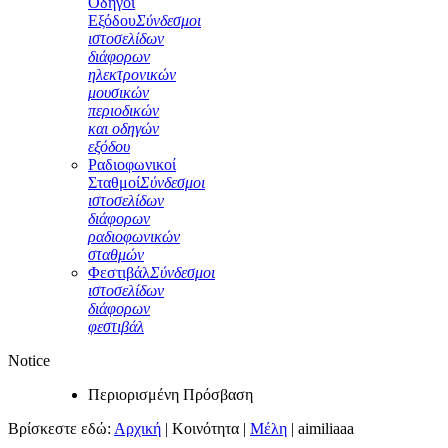
Οδηγοί
Εξόδου
Σύνδεσμοι
ιστοσελίδων
διάφορων
ηλεκτρονικών
μουσικών
περιοδικών
και οδηγών
εξόδου
Ραδιοφωνικοί
Σταθμοί
Σύνδεσμοι
ιστοσελίδων
διάφορων
ραδιοφωνικών
σταθμών
Φεστιβάλ
Σύνδεσμοι
ιστοσελίδων
διάφορων
φεστιβάλ
Notice
Περιορισμένη Πρόσβαση
Βρίσκεστε εδώ:
Αρχική
|
Κοινότητα
|
Μέλη
|
aimiliaaa