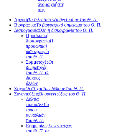
όνομα χρήστη
σας;
Αρχική
Τα τελευταία νέα σχετικά με τον Θ. Π.
Βιογραφικό
Το βιογραφικό σημείωμα του Θ. Π.
Δισκογραφία
Όλη η δισκογραφία του Θ. Π.
Προσωπική
δισκογραφία
Η
προσωπική
δισκογραφία
του Θ. Π.
Συμμετοχές
Οι
συμμετοχές
του Θ. Π. σε
δίσκους
άλλων
Στίχοι
Οι στίχοι των δίσκων του Θ. Π.
Συνεντεύξεις
Οι συνεντεύξεις του Θ. Π.
Δελτία
τύπου
Δελτία
τύπου
συναυλιών
του Θ. Π.
Εφημερίδες
Συνεντεύξεις
του Θ. Π. σε