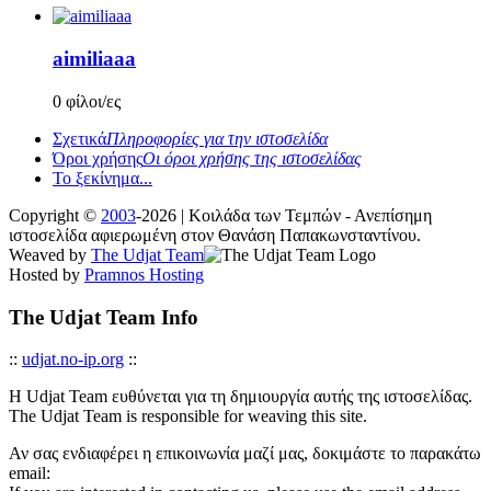
aimiliaaa
0 φίλοι/ες
Σχετικά
Πληροφορίες για την ιστοσελίδα
Όροι χρήσης
Οι όροι χρήσης της ιστοσελίδας
Το ξεκίνημα...
Copyright ©
2003
-2026 | Κοιλάδα των Τεμπών - Ανεπίσημη
ιστοσελίδα αφιερωμένη στον Θανάση Παπακωνσταντίνου.
Weaved by
The Udjat Team
Hosted by
Pramnos Hosting
The Udjat Team Info
::
udjat.no-ip.org
::
Η Udjat Team ευθύνεται για τη δημιουργία αυτής της ιστοσελίδας.
The Udjat Team is responsible for weaving this site.
Αν σας ενδιαφέρει η επικοινωνία μαζί μας, δοκιμάστε το παρακάτω
email: