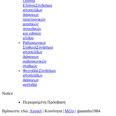
Οδηγοί
Εξόδου
Σύνδεσμοι
ιστοσελίδων
διάφορων
ηλεκτρονικών
μουσικών
περιοδικών
και οδηγών
εξόδου
Ραδιοφωνικοί
Σταθμοί
Σύνδεσμοι
ιστοσελίδων
διάφορων
ραδιοφωνικών
σταθμών
Φεστιβάλ
Σύνδεσμοι
ιστοσελίδων
διάφορων
φεστιβάλ
Notice
Περιορισμένη Πρόσβαση
Βρίσκεστε εδώ:
Αρχική
|
Κοινότητα
|
Μέλη
|
giannnhs1984