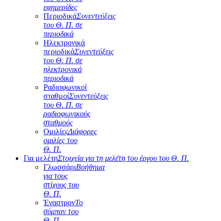
εφημερίδες
Περιοδικά
Συνεντεύξεις
του Θ. Π. σε
περιοδικά
Ηλεκτρονικά
περιοδικά
Συνεντεύξεις
του Θ. Π. σε
ηλεκτρονικά
περιοδικά
Ραδιοφωνικοί
σταθμοί
Συνεντεύξεις
του Θ. Π. σε
ραδιοφωνικούς
σταθμούς
Ομιλίες
Διάφορες
ομιλίες του
Θ. Π.
Για μελέτη
Στοιχεία για τη μελέτη του έργου του Θ. Π.
Γλωσσάρι
Βοήθημα
για τους
στίχους του
Θ. Π.
Έναστρον
Το
σύμπαν του
Θ. Π.