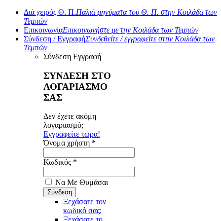
Διά χειρός Θ. Π.
Παλιά μηνύματα του Θ. Π. στην Κοιλάδα των
Τεμπών
Επικοινωνία
Επικοινωνήστε με την Κοιλάδα των Τεμπών
Σύνδεση / Εγγραφή
Συνδεθείτε / εγγραφείτε στην Κοιλάδα των
Τεμπών
Σύνδεση
Εγγραφή
ΣΥΝΔΕΣΗ ΣΤΟ
ΛΟΓΑΡΙΑΣΜΟ
ΣΑΣ
Δεν έχετε ακόμη
λογαριασμό;
Εγγραφείτε τώρα!
Όνομα χρήστη *
Κωδικός *
Να Με Θυμάσαι
Ξεχάσατε τον
κωδικό σας;
Ξεχάσατε το