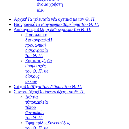
όνομα χρήστη
σας;
Αρχική
Τα τελευταία νέα σχετικά με τον Θ. Π.
Βιογραφικό
Το βιογραφικό σημείωμα του Θ. Π.
Δισκογραφία
Όλη η δισκογραφία του Θ. Π.
Προσωπική
δισκογραφία
Η
προσωπική
δισκογραφία
του Θ. Π.
Συμμετοχές
Οι
συμμετοχές
του Θ. Π. σε
δίσκους
άλλων
Στίχοι
Οι στίχοι των δίσκων του Θ. Π.
Συνεντεύξεις
Οι συνεντεύξεις του Θ. Π.
Δελτία
τύπου
Δελτία
τύπου
συναυλιών
του Θ. Π.
Εφημερίδες
Συνεντεύξεις
του Θ. Π. σε