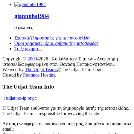
giannnhs1984
0 φίλοι/ες
Σχετικά
Πληροφορίες για την ιστοσελίδα
Όροι χρήσης
Οι όροι χρήσης της ιστοσελίδας
Το ξεκίνημα...
Copyright ©
2003
-2026 | Κοιλάδα των Τεμπών - Ανεπίσημη
ιστοσελίδα αφιερωμένη στον Θανάση Παπακωνσταντίνου.
Weaved by
The Udjat Team
Hosted by
Pramnos Hosting
The Udjat Team Info
::
udjat.no-ip.org
::
Η Udjat Team ευθύνεται για τη δημιουργία αυτής της ιστοσελίδας.
The Udjat Team is responsible for weaving this site.
Αν σας ενδιαφέρει η επικοινωνία μαζί μας, δοκιμάστε το παρακάτω
email: