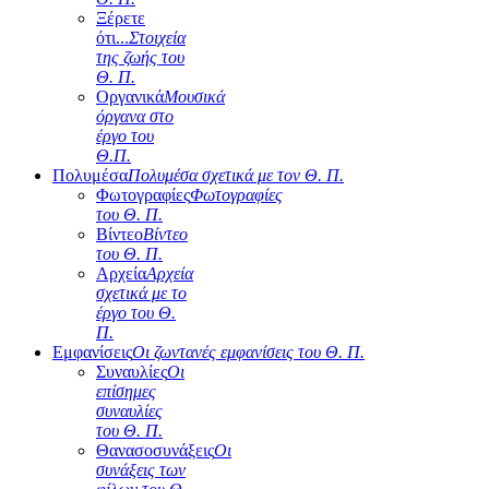
Ξέρετε
ότι...
Στοιχεία
της ζωής του
Θ. Π.
Οργανικά
Μουσικά
όργανα στο
έργο του
Θ.Π.
Πολυμέσα
Πολυμέσα σχετικά με τον Θ. Π.
Φωτογραφίες
Φωτογραφίες
του Θ. Π.
Βίντεο
Βίντεο
του Θ. Π.
Αρχεία
Αρχεία
σχετικά με το
έργο του Θ.
Π.
Εμφανίσεις
Οι ζωντανές εμφανίσεις του Θ. Π.
Συναυλίες
Οι
επίσημες
συναυλίες
του Θ. Π.
Θανασοσυνάξεις
Οι
συνάξεις των