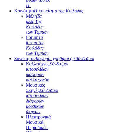
φίλων του Θ.
Π.
Κοινότητα
Η κοινότητα της Κοιλάδας
Μέλη
Τα
μέλη της
Κοιλάδας
των Τεμπών
Forum
Το
forum της
Κοιλάδας
των Τεμπών
Σύνδεσμοι
Διάφοροι χρήσιμοι (;) σύνδεσμοι
Καλλιτέχνες
Σύνδεσμοι
ιστοσελίδων
διάφορων
καλλιτεχνών
Μουσικές
Σκηνές
Σύνδεσμοι
ιστοσελίδων
διάφορων
μουσικών
σκηνών
Ηλεκτρονικά
Μουσικά
Περιοδικά -