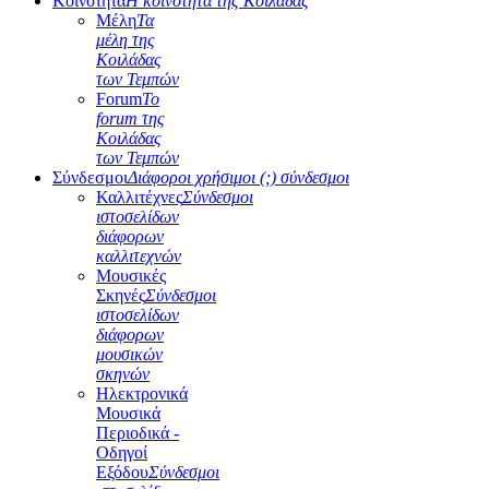
Κοινότητα
Η κοινότητα της Κοιλάδας
Μέλη
Τα
μέλη της
Κοιλάδας
των Τεμπών
Forum
Το
forum της
Κοιλάδας
των Τεμπών
Σύνδεσμοι
Διάφοροι χρήσιμοι (;) σύνδεσμοι
Καλλιτέχνες
Σύνδεσμοι
ιστοσελίδων
διάφορων
καλλιτεχνών
Μουσικές
Σκηνές
Σύνδεσμοι
ιστοσελίδων
διάφορων
μουσικών
σκηνών
Ηλεκτρονικά
Μουσικά
Περιοδικά -
Οδηγοί
Εξόδου
Σύνδεσμοι