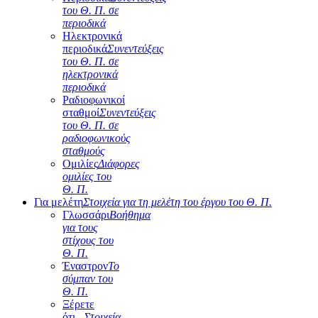
του Θ. Π. σε
περιοδικά
Ηλεκτρονικά
περιοδικά
Συνεντεύξεις
του Θ. Π. σε
ηλεκτρονικά
περιοδικά
Ραδιοφωνικοί
σταθμοί
Συνεντεύξεις
του Θ. Π. σε
ραδιοφωνικούς
σταθμούς
Ομιλίες
Διάφορες
ομιλίες του
Θ. Π.
Για μελέτη
Στοιχεία για τη μελέτη του έργου του Θ. Π.
Γλωσσάρι
Βοήθημα
για τους
στίχους του
Θ. Π.
Έναστρον
Το
σύμπαν του
Θ. Π.
Ξέρετε
ότι...
Στοιχεία