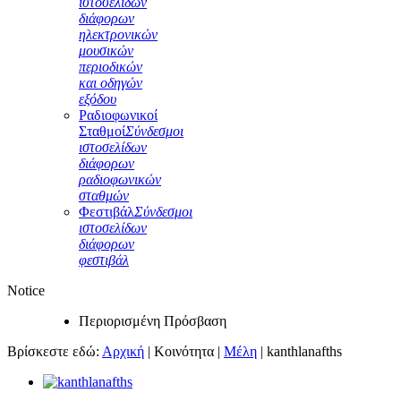
ιστοσελίδων
διάφορων
ηλεκτρονικών
μουσικών
περιοδικών
και οδηγών
εξόδου
Ραδιοφωνικοί
Σταθμοί
Σύνδεσμοι
ιστοσελίδων
διάφορων
ραδιοφωνικών
σταθμών
Φεστιβάλ
Σύνδεσμοι
ιστοσελίδων
διάφορων
φεστιβάλ
Notice
Περιορισμένη Πρόσβαση
Βρίσκεστε εδώ:
Αρχική
|
Κοινότητα
|
Μέλη
|
kanthlanafths