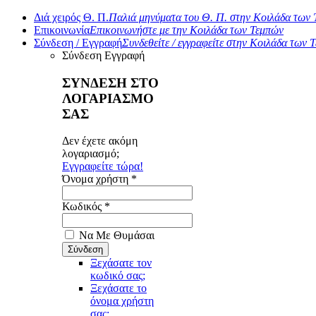
Διά χειρός Θ. Π.
Παλιά μηνύματα του Θ. Π. στην Κοιλάδα των
Επικοινωνία
Επικοινωνήστε με την Κοιλάδα των Τεμπών
Σύνδεση / Εγγραφή
Συνδεθείτε / εγγραφείτε στην Κοιλάδα των 
Σύνδεση
Εγγραφή
ΣΥΝΔΕΣΗ ΣΤΟ
ΛΟΓΑΡΙΑΣΜΟ
ΣΑΣ
Δεν έχετε ακόμη
λογαριασμό;
Εγγραφείτε τώρα!
Όνομα χρήστη *
Κωδικός *
Να Με Θυμάσαι
Ξεχάσατε τον
κωδικό σας;
Ξεχάσατε το
όνομα χρήστη
σας;