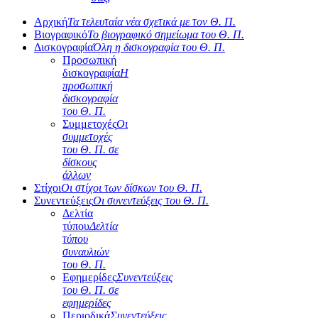
Αρχική
Τα τελευταία νέα σχετικά με τον Θ. Π.
Βιογραφικό
Το βιογραφικό σημείωμα του Θ. Π.
Δισκογραφία
Όλη η δισκογραφία του Θ. Π.
Προσωπική
δισκογραφία
Η
προσωπική
δισκογραφία
του Θ. Π.
Συμμετοχές
Οι
συμμετοχές
του Θ. Π. σε
δίσκους
άλλων
Στίχοι
Οι στίχοι των δίσκων του Θ. Π.
Συνεντεύξεις
Οι συνεντεύξεις του Θ. Π.
Δελτία
τύπου
Δελτία
τύπου
συναυλιών
του Θ. Π.
Εφημερίδες
Συνεντεύξεις
του Θ. Π. σε
εφημερίδες
Περιοδικά
Συνεντεύξεις