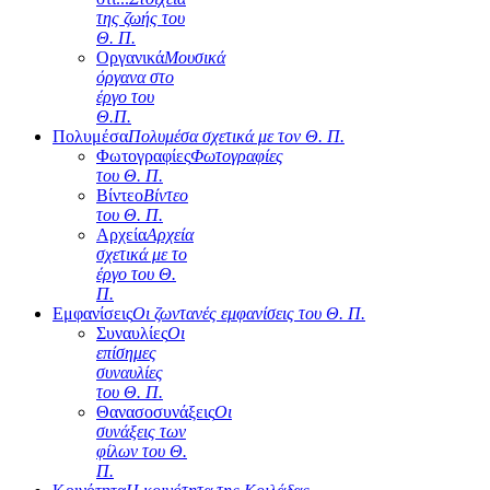
της ζωής του
Θ. Π.
Οργανικά
Μουσικά
όργανα στο
έργο του
Θ.Π.
Πολυμέσα
Πολυμέσα σχετικά με τον Θ. Π.
Φωτογραφίες
Φωτογραφίες
του Θ. Π.
Βίντεο
Βίντεο
του Θ. Π.
Αρχεία
Αρχεία
σχετικά με το
έργο του Θ.
Π.
Εμφανίσεις
Οι ζωντανές εμφανίσεις του Θ. Π.
Συναυλίες
Οι
επίσημες
συναυλίες
του Θ. Π.
Θανασοσυνάξεις
Οι
συνάξεις των
φίλων του Θ.
Π.