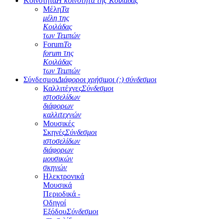
Κοινότητα
Η κοινότητα της Κοιλάδας
Μέλη
Τα
μέλη της
Κοιλάδας
των Τεμπών
Forum
Το
forum της
Κοιλάδας
των Τεμπών
Σύνδεσμοι
Διάφοροι χρήσιμοι (;) σύνδεσμοι
Καλλιτέχνες
Σύνδεσμοι
ιστοσελίδων
διάφορων
καλλιτεχνών
Μουσικές
Σκηνές
Σύνδεσμοι
ιστοσελίδων
διάφορων
μουσικών
σκηνών
Ηλεκτρονικά
Μουσικά
Περιοδικά -
Οδηγοί
Εξόδου
Σύνδεσμοι