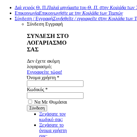
Διά χειρός Θ. Π.
Παλιά μηνύματα του Θ. Π. στην Κοιλάδα των
Επικοινωνία
Επικοινωνήστε με την Κοιλάδα των Τεμπών
Σύνδεση / Εγγραφή
Συνδεθείτε / εγγραφείτε στην Κοιλάδα των 
Σύνδεση
Εγγραφή
ΣΥΝΔΕΣΗ ΣΤΟ
ΛΟΓΑΡΙΑΣΜΟ
ΣΑΣ
Δεν έχετε ακόμη
λογαριασμό;
Εγγραφείτε τώρα!
Όνομα χρήστη *
Κωδικός *
Να Με Θυμάσαι
Ξεχάσατε τον
κωδικό σας;
Ξεχάσατε το
όνομα χρήστη
σας;