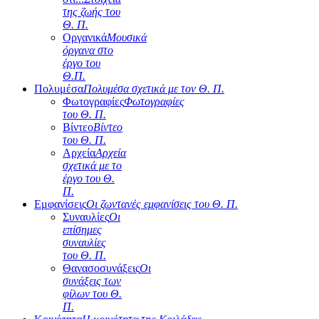
της ζωής του
Θ. Π.
Οργανικά
Μουσικά
όργανα στο
έργο του
Θ.Π.
Πολυμέσα
Πολυμέσα σχετικά με τον Θ. Π.
Φωτογραφίες
Φωτογραφίες
του Θ. Π.
Βίντεο
Βίντεο
του Θ. Π.
Αρχεία
Αρχεία
σχετικά με το
έργο του Θ.
Π.
Εμφανίσεις
Οι ζωντανές εμφανίσεις του Θ. Π.
Συναυλίες
Οι
επίσημες
συναυλίες
του Θ. Π.
Θανασοσυνάξεις
Οι
συνάξεις των
φίλων του Θ.
Π.