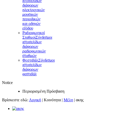
ιστοσελίδων
διάφορων
ηλεκτρονικών
μουσικών
περιοδικών
και οδηγών
εξόδου
Ραδιοφωνικοί
Σταθμοί
Σύνδεσμοι
ιστοσελίδων
διάφορων
ραδιοφωνικών
σταθμών
Φεστιβάλ
Σύνδεσμοι
ιστοσελίδων
διάφορων
φεστιβάλ
Notice
Περιορισμένη Πρόσβαση
Βρίσκεστε εδώ:
Αρχική
|
Κοινότητα
|
Μέλη
|
ακης