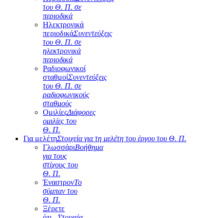
του Θ. Π. σε
περιοδικά
Ηλεκτρονικά
περιοδικά
Συνεντεύξεις
του Θ. Π. σε
ηλεκτρονικά
περιοδικά
Ραδιοφωνικοί
σταθμοί
Συνεντεύξεις
του Θ. Π. σε
ραδιοφωνικούς
σταθμούς
Ομιλίες
Διάφορες
ομιλίες του
Θ. Π.
Για μελέτη
Στοιχεία για τη μελέτη του έργου του Θ. Π.
Γλωσσάρι
Βοήθημα
για τους
στίχους του
Θ. Π.
Έναστρον
Το
σύμπαν του
Θ. Π.
Ξέρετε
ότι...
Στοιχεία