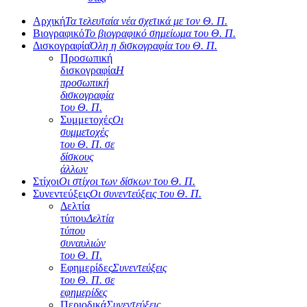
Αρχική
Τα τελευταία νέα σχετικά με τον Θ. Π.
Βιογραφικό
Το βιογραφικό σημείωμα του Θ. Π.
Δισκογραφία
Όλη η δισκογραφία του Θ. Π.
Προσωπική
δισκογραφία
Η
προσωπική
δισκογραφία
του Θ. Π.
Συμμετοχές
Οι
συμμετοχές
του Θ. Π. σε
δίσκους
άλλων
Στίχοι
Οι στίχοι των δίσκων του Θ. Π.
Συνεντεύξεις
Οι συνεντεύξεις του Θ. Π.
Δελτία
τύπου
Δελτία
τύπου
συναυλιών
του Θ. Π.
Εφημερίδες
Συνεντεύξεις
του Θ. Π. σε
εφημερίδες
Περιοδικά
Συνεντεύξεις