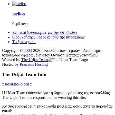
tselios
0 φίλοι/ες
Σχετικά
Πληροφορίες για την ιστοσελίδα
Όροι χρήσης
Οι όροι χρήσης της ιστοσελίδας
Το ξεκίνημα...
Copyright ©
2003
-2026 | Κοιλάδα των Τεμπών - Ανεπίσημη
ιστοσελίδα αφιερωμένη στον Θανάση Παπακωνσταντίνου.
Weaved by
The Udjat Team
Hosted by
Pramnos Hosting
The Udjat Team Info
::
udjat.no-ip.org
::
Η Udjat Team ευθύνεται για τη δημιουργία αυτής της ιστοσελίδας.
The Udjat Team is responsible for weaving this site.
Αν σας ενδιαφέρει η επικοινωνία μαζί μας, δοκιμάστε το παρακάτω
email: