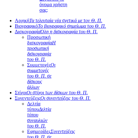
όνομα χρήστη
σας;
Αρχική
Τα τελευταία νέα σχετικά με τον Θ. Π.
Βιογραφικό
Το βιογραφικό σημείωμα του Θ. Π.
Δισκογραφία
Όλη η δισκογραφία του Θ. Π.
Προσωπική
δισκογραφία
Η
προσωπική
δισκογραφία
του Θ. Π.
Συμμετοχές
Οι
συμμετοχές
του Θ. Π. σε
δίσκους
άλλων
Στίχοι
Οι στίχοι των δίσκων του Θ. Π.
Συνεντεύξεις
Οι συνεντεύξεις του Θ. Π.
Δελτία
τύπου
Δελτία
τύπου
συναυλιών
του Θ. Π.
Εφημερίδες
Συνεντεύξεις
του Θ. Π. σε