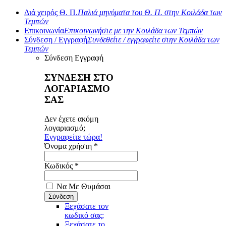
Διά χειρός Θ. Π.
Παλιά μηνύματα του Θ. Π. στην Κοιλάδα των
Τεμπών
Επικοινωνία
Επικοινωνήστε με την Κοιλάδα των Τεμπών
Σύνδεση / Εγγραφή
Συνδεθείτε / εγγραφείτε στην Κοιλάδα των
Τεμπών
Σύνδεση
Εγγραφή
ΣΥΝΔΕΣΗ ΣΤΟ
ΛΟΓΑΡΙΑΣΜΟ
ΣΑΣ
Δεν έχετε ακόμη
λογαριασμό;
Εγγραφείτε τώρα!
Όνομα χρήστη *
Κωδικός *
Να Με Θυμάσαι
Ξεχάσατε τον
κωδικό σας;
Ξεχάσατε το