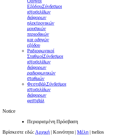
Οδηγοί
Εξόδου
Σύνδεσμοι
ιστοσελίδων
διάφορων
ηλεκτρονικών
μουσικών
περιοδικών
και οδηγών
εξόδου
Ραδιοφωνικοί
Σταθμοί
Σύνδεσμοι
ιστοσελίδων
διάφορων
ραδιοφωνικών
σταθμών
Φεστιβάλ
Σύνδεσμοι
ιστοσελίδων
διάφορων
φεστιβάλ
Notice
Περιορισμένη Πρόσβαση
Βρίσκεστε εδώ:
Αρχική
|
Κοινότητα
|
Μέλη
|
tselios