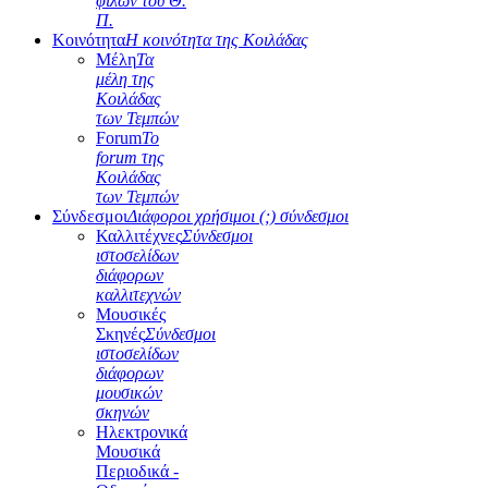
φίλων του Θ.
Π.
Κοινότητα
Η κοινότητα της Κοιλάδας
Μέλη
Τα
μέλη της
Κοιλάδας
των Τεμπών
Forum
Το
forum της
Κοιλάδας
των Τεμπών
Σύνδεσμοι
Διάφοροι χρήσιμοι (;) σύνδεσμοι
Καλλιτέχνες
Σύνδεσμοι
ιστοσελίδων
διάφορων
καλλιτεχνών
Μουσικές
Σκηνές
Σύνδεσμοι
ιστοσελίδων
διάφορων
μουσικών
σκηνών
Ηλεκτρονικά
Μουσικά
Περιοδικά -