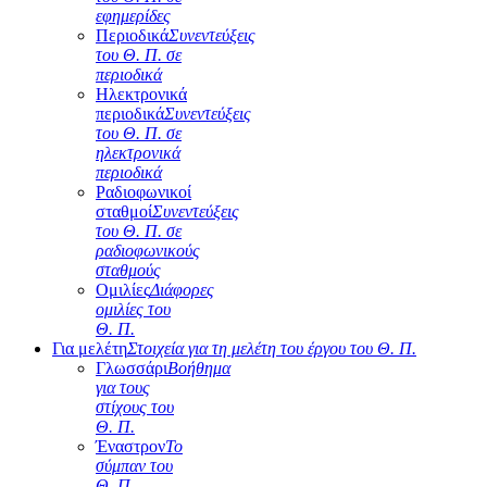
εφημερίδες
Περιοδικά
Συνεντεύξεις
του Θ. Π. σε
περιοδικά
Ηλεκτρονικά
περιοδικά
Συνεντεύξεις
του Θ. Π. σε
ηλεκτρονικά
περιοδικά
Ραδιοφωνικοί
σταθμοί
Συνεντεύξεις
του Θ. Π. σε
ραδιοφωνικούς
σταθμούς
Ομιλίες
Διάφορες
ομιλίες του
Θ. Π.
Για μελέτη
Στοιχεία για τη μελέτη του έργου του Θ. Π.
Γλωσσάρι
Βοήθημα
για τους
στίχους του
Θ. Π.
Έναστρον
Το
σύμπαν του
Θ. Π.