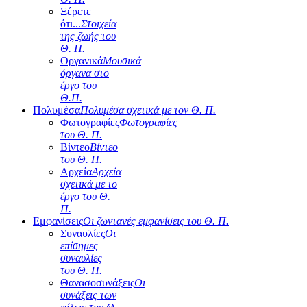
Ξέρετε
ότι...
Στοιχεία
της ζωής του
Θ. Π.
Οργανικά
Μουσικά
όργανα στο
έργο του
Θ.Π.
Πολυμέσα
Πολυμέσα σχετικά με τον Θ. Π.
Φωτογραφίες
Φωτογραφίες
του Θ. Π.
Βίντεο
Βίντεο
του Θ. Π.
Αρχεία
Αρχεία
σχετικά με το
έργο του Θ.
Π.
Εμφανίσεις
Οι ζωντανές εμφανίσεις του Θ. Π.
Συναυλίες
Οι
επίσημες
συναυλίες
του Θ. Π.
Θανασοσυνάξεις
Οι
συνάξεις των