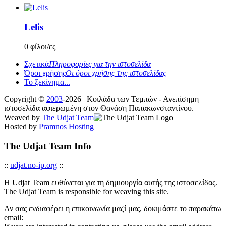
Lelis
0 φίλοι/ες
Σχετικά
Πληροφορίες για την ιστοσελίδα
Όροι χρήσης
Οι όροι χρήσης της ιστοσελίδας
Το ξεκίνημα...
Copyright ©
2003
-2026 | Κοιλάδα των Τεμπών - Ανεπίσημη
ιστοσελίδα αφιερωμένη στον Θανάση Παπακωνσταντίνου.
Weaved by
The Udjat Team
Hosted by
Pramnos Hosting
The Udjat Team Info
::
udjat.no-ip.org
::
Η Udjat Team ευθύνεται για τη δημιουργία αυτής της ιστοσελίδας.
The Udjat Team is responsible for weaving this site.
Αν σας ενδιαφέρει η επικοινωνία μαζί μας, δοκιμάστε το παρακάτω
email: