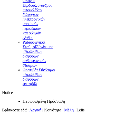
Οδηγοί
Εξόδου
Σύνδεσμοι
ιστοσελίδων
διάφορων
ηλεκτρονικών
μουσικών
περιοδικών
και οδηγών
εξόδου
Ραδιοφωνικοί
Σταθμοί
Σύνδεσμοι
ιστοσελίδων
διάφορων
ραδιοφωνικών
σταθμών
Φεστιβάλ
Σύνδεσμοι
ιστοσελίδων
διάφορων
φεστιβάλ
Notice
Περιορισμένη Πρόσβαση
Βρίσκεστε εδώ:
Αρχική
|
Κοινότητα
|
Μέλη
|
Lelis