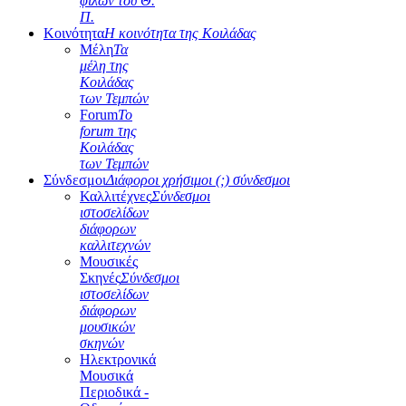
φίλων του Θ.
Π.
Κοινότητα
Η κοινότητα της Κοιλάδας
Μέλη
Τα
μέλη της
Κοιλάδας
των Τεμπών
Forum
Το
forum της
Κοιλάδας
των Τεμπών
Σύνδεσμοι
Διάφοροι χρήσιμοι (;) σύνδεσμοι
Καλλιτέχνες
Σύνδεσμοι
ιστοσελίδων
διάφορων
καλλιτεχνών
Μουσικές
Σκηνές
Σύνδεσμοι
ιστοσελίδων
διάφορων
μουσικών
σκηνών
Ηλεκτρονικά
Μουσικά
Περιοδικά -