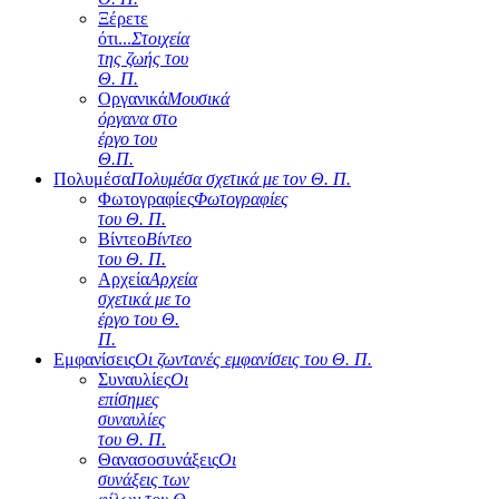
Ξέρετε
ότι...
Στοιχεία
της ζωής του
Θ. Π.
Οργανικά
Μουσικά
όργανα στο
έργο του
Θ.Π.
Πολυμέσα
Πολυμέσα σχετικά με τον Θ. Π.
Φωτογραφίες
Φωτογραφίες
του Θ. Π.
Βίντεο
Βίντεο
του Θ. Π.
Αρχεία
Αρχεία
σχετικά με το
έργο του Θ.
Π.
Εμφανίσεις
Οι ζωντανές εμφανίσεις του Θ. Π.
Συναυλίες
Οι
επίσημες
συναυλίες
του Θ. Π.
Θανασοσυνάξεις
Οι
συνάξεις των