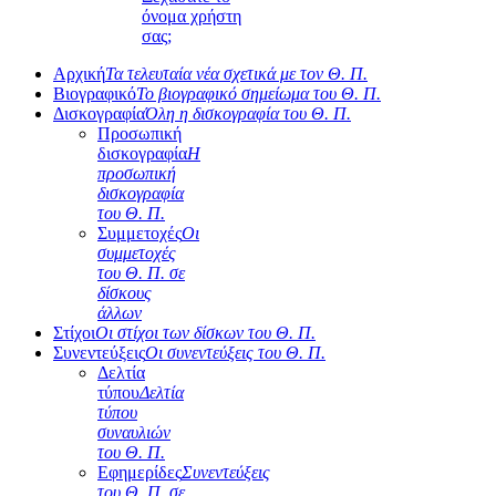
όνομα χρήστη
σας;
Αρχική
Τα τελευταία νέα σχετικά με τον Θ. Π.
Βιογραφικό
Το βιογραφικό σημείωμα του Θ. Π.
Δισκογραφία
Όλη η δισκογραφία του Θ. Π.
Προσωπική
δισκογραφία
Η
προσωπική
δισκογραφία
του Θ. Π.
Συμμετοχές
Οι
συμμετοχές
του Θ. Π. σε
δίσκους
άλλων
Στίχοι
Οι στίχοι των δίσκων του Θ. Π.
Συνεντεύξεις
Οι συνεντεύξεις του Θ. Π.
Δελτία
τύπου
Δελτία
τύπου
συναυλιών
του Θ. Π.
Εφημερίδες
Συνεντεύξεις
του Θ. Π. σε