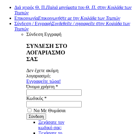
Διά χειρός Θ. Π.
Παλιά μηνύματα του Θ. Π. στην Κοιλάδα των
Τεμπών
Επικοινωνία
Επικοινωνήστε με την Κοιλάδα των Τεμπών
Σύνδεση / Εγγραφή
Συνδεθείτε / εγγραφείτε στην Κοιλάδα των
Τεμπών
Σύνδεση
Εγγραφή
ΣΥΝΔΕΣΗ ΣΤΟ
ΛΟΓΑΡΙΑΣΜΟ
ΣΑΣ
Δεν έχετε ακόμη
λογαριασμό;
Εγγραφείτε τώρα!
Όνομα χρήστη *
Κωδικός *
Να Με Θυμάσαι
Ξεχάσατε τον
κωδικό σας;
Ξεχάσατε το