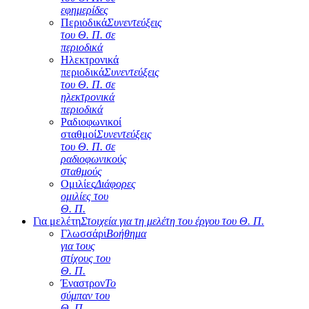
εφημερίδες
Περιοδικά
Συνεντεύξεις
του Θ. Π. σε
περιοδικά
Ηλεκτρονικά
περιοδικά
Συνεντεύξεις
του Θ. Π. σε
ηλεκτρονικά
περιοδικά
Ραδιοφωνικοί
σταθμοί
Συνεντεύξεις
του Θ. Π. σε
ραδιοφωνικούς
σταθμούς
Ομιλίες
Διάφορες
ομιλίες του
Θ. Π.
Για μελέτη
Στοιχεία για τη μελέτη του έργου του Θ. Π.
Γλωσσάρι
Βοήθημα
για τους
στίχους του
Θ. Π.
Έναστρον
Το
σύμπαν του
Θ. Π.