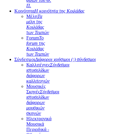
φίλων του Θ.
Π.
Κοινότητα
Η κοινότητα της Κοιλάδας
Μέλη
Τα
μέλη της
Κοιλάδας
των Τεμπών
Forum
Το
forum της
Κοιλάδας
των Τεμπών
Σύνδεσμοι
Διάφοροι χρήσιμοι (;) σύνδεσμοι
Καλλιτέχνες
Σύνδεσμοι
ιστοσελίδων
διάφορων
καλλιτεχνών
Μουσικές
Σκηνές
Σύνδεσμοι
ιστοσελίδων
διάφορων
μουσικών
σκηνών
Ηλεκτρονικά
Μουσικά
Περιοδικά -