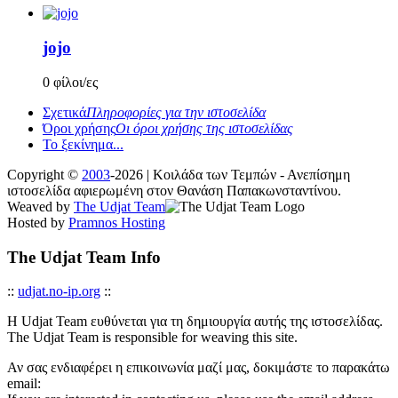
jojo
0 φίλοι/ες
Σχετικά
Πληροφορίες για την ιστοσελίδα
Όροι χρήσης
Οι όροι χρήσης της ιστοσελίδας
Το ξεκίνημα...
Copyright ©
2003
-2026 | Κοιλάδα των Τεμπών - Ανεπίσημη
ιστοσελίδα αφιερωμένη στον Θανάση Παπακωνσταντίνου.
Weaved by
The Udjat Team
Hosted by
Pramnos Hosting
The Udjat Team Info
::
udjat.no-ip.org
::
Η Udjat Team ευθύνεται για τη δημιουργία αυτής της ιστοσελίδας.
The Udjat Team is responsible for weaving this site.
Αν σας ενδιαφέρει η επικοινωνία μαζί μας, δοκιμάστε το παρακάτω
email: