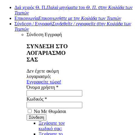
Διά χειρός Θ. Π.
Παλιά μηνύματα του Θ. Π. στην Κοιλάδα των
Τεμπών
Επικοινωνία
Επικοινωνήστε με την Κοιλάδα των Τεμπών
Σύνδεση / Εγγραφή
Συνδεθείτε / εγγραφείτε στην Κοιλάδα των
Τεμπών
Σύνδεση
Εγγραφή
ΣΥΝΔΕΣΗ ΣΤΟ
ΛΟΓΑΡΙΑΣΜΟ
ΣΑΣ
Δεν έχετε ακόμη
λογαριασμό;
Εγγραφείτε τώρα!
Όνομα χρήστη *
Κωδικός *
Να Με Θυμάσαι
Ξεχάσατε τον
κωδικό σας;
Ξεχάσατε το