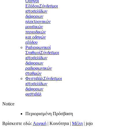
Οδηγοί
Εξόδου
Σύνδεσμοι
ιστοσελίδων
διάφορων
ηλεκτρονικών
μουσικών
περιοδικών
και οδηγών
εξόδου
Ραδιοφωνικοί
Σταθμοί
Σύνδεσμοι
ιστοσελίδων
διάφορων
ραδιοφωνικών
σταθμών
Φεστιβάλ
Σύνδεσμοι
ιστοσελίδων
διάφορων
φεστιβάλ
Notice
Περιορισμένη Πρόσβαση
Βρίσκεστε εδώ:
Αρχική
|
Κοινότητα
|
Μέλη
|
jojo