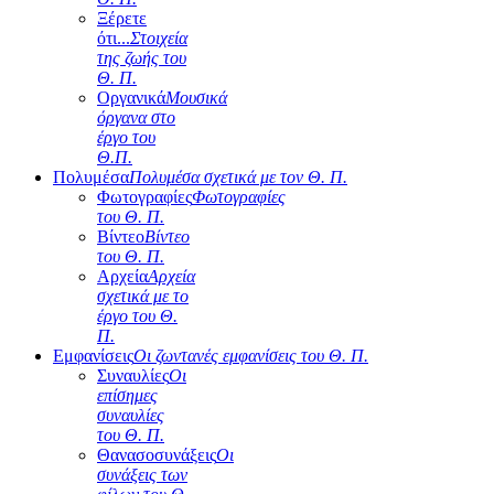
Ξέρετε
ότι...
Στοιχεία
της ζωής του
Θ. Π.
Οργανικά
Μουσικά
όργανα στο
έργο του
Θ.Π.
Πολυμέσα
Πολυμέσα σχετικά με τον Θ. Π.
Φωτογραφίες
Φωτογραφίες
του Θ. Π.
Βίντεο
Βίντεο
του Θ. Π.
Αρχεία
Αρχεία
σχετικά με το
έργο του Θ.
Π.
Εμφανίσεις
Οι ζωντανές εμφανίσεις του Θ. Π.
Συναυλίες
Οι
επίσημες
συναυλίες
του Θ. Π.
Θανασοσυνάξεις
Οι
συνάξεις των