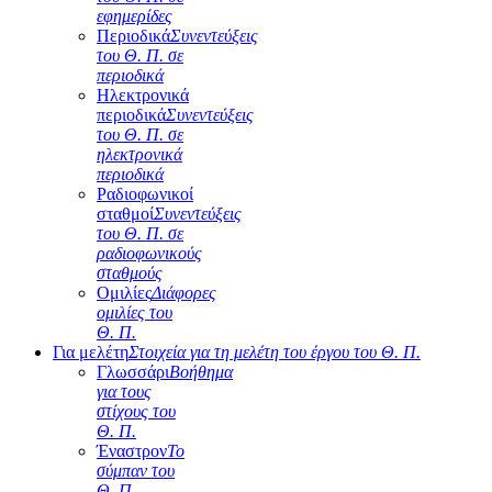
εφημερίδες
Περιοδικά
Συνεντεύξεις
του Θ. Π. σε
περιοδικά
Ηλεκτρονικά
περιοδικά
Συνεντεύξεις
του Θ. Π. σε
ηλεκτρονικά
περιοδικά
Ραδιοφωνικοί
σταθμοί
Συνεντεύξεις
του Θ. Π. σε
ραδιοφωνικούς
σταθμούς
Ομιλίες
Διάφορες
ομιλίες του
Θ. Π.
Για μελέτη
Στοιχεία για τη μελέτη του έργου του Θ. Π.
Γλωσσάρι
Βοήθημα
για τους
στίχους του
Θ. Π.
Έναστρον
Το
σύμπαν του
Θ. Π.