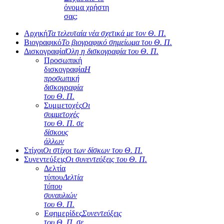
όνομα χρήστη
σας;
Αρχική
Τα τελευταία νέα σχετικά με τον Θ. Π.
Βιογραφικό
Το βιογραφικό σημείωμα του Θ. Π.
Δισκογραφία
Όλη η δισκογραφία του Θ. Π.
Προσωπική
δισκογραφία
Η
προσωπική
δισκογραφία
του Θ. Π.
Συμμετοχές
Οι
συμμετοχές
του Θ. Π. σε
δίσκους
άλλων
Στίχοι
Οι στίχοι των δίσκων του Θ. Π.
Συνεντεύξεις
Οι συνεντεύξεις του Θ. Π.
Δελτία
τύπου
Δελτία
τύπου
συναυλιών
του Θ. Π.
Εφημερίδες
Συνεντεύξεις
του Θ. Π. σε