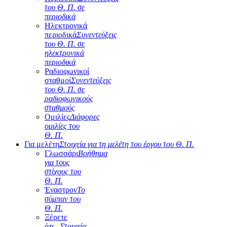
του Θ. Π. σε
περιοδικά
Ηλεκτρονικά
περιοδικά
Συνεντεύξεις
του Θ. Π. σε
ηλεκτρονικά
περιοδικά
Ραδιοφωνικοί
σταθμοί
Συνεντεύξεις
του Θ. Π. σε
ραδιοφωνικούς
σταθμούς
Ομιλίες
Διάφορες
ομιλίες του
Θ. Π.
Για μελέτη
Στοιχεία για τη μελέτη του έργου του Θ. Π.
Γλωσσάρι
Βοήθημα
για τους
στίχους του
Θ. Π.
Έναστρον
Το
σύμπαν του
Θ. Π.
Ξέρετε
ότι...
Στοιχεία