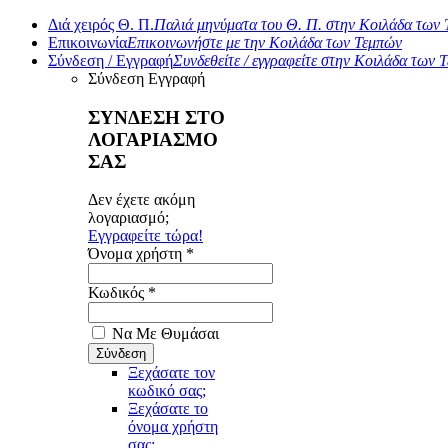
Διά χειρός Θ. Π.
Παλιά μηνύματα του Θ. Π. στην Κοιλάδα των
Επικοινωνία
Επικοινωνήστε με την Κοιλάδα των Τεμπών
Σύνδεση / Εγγραφή
Συνδεθείτε / εγγραφείτε στην Κοιλάδα των 
Σύνδεση
Εγγραφή
ΣΥΝΔΕΣΗ ΣΤΟ
ΛΟΓΑΡΙΑΣΜΟ
ΣΑΣ
Δεν έχετε ακόμη
λογαριασμό;
Εγγραφείτε τώρα!
Όνομα χρήστη *
Κωδικός *
Να Με Θυμάσαι
Ξεχάσατε τον
κωδικό σας;
Ξεχάσατε το
όνομα χρήστη
σας;