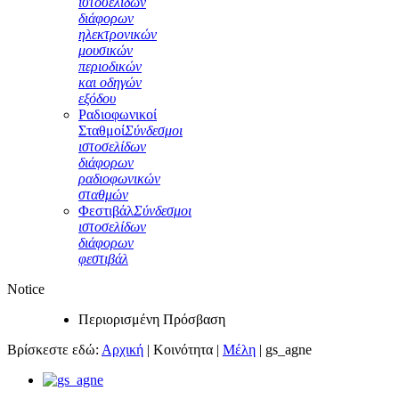
ιστοσελίδων
διάφορων
ηλεκτρονικών
μουσικών
περιοδικών
και οδηγών
εξόδου
Ραδιοφωνικοί
Σταθμοί
Σύνδεσμοι
ιστοσελίδων
διάφορων
ραδιοφωνικών
σταθμών
Φεστιβάλ
Σύνδεσμοι
ιστοσελίδων
διάφορων
φεστιβάλ
Notice
Περιορισμένη Πρόσβαση
Βρίσκεστε εδώ:
Αρχική
|
Κοινότητα
|
Μέλη
|
gs_agne