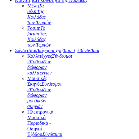
Κοινότητα
Η κοινότητα της Κοιλάδας
Μέλη
Τα
μέλη της
Κοιλάδας
των Τεμπών
Forum
Το
forum της
Κοιλάδας
των Τεμπών
Σύνδεσμοι
Διάφοροι χρήσιμοι (;) σύνδεσμοι
Καλλιτέχνες
Σύνδεσμοι
ιστοσελίδων
διάφορων
καλλιτεχνών
Μουσικές
Σκηνές
Σύνδεσμοι
ιστοσελίδων
διάφορων
μουσικών
σκηνών
Ηλεκτρονικά
Μουσικά
Περιοδικά -
Οδηγοί
Εξόδου
Σύνδεσμοι