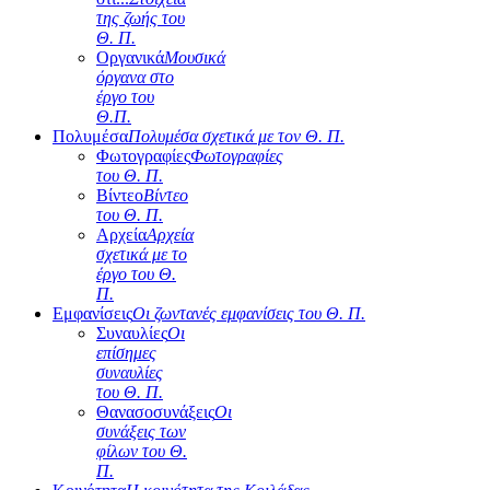
της ζωής του
Θ. Π.
Οργανικά
Μουσικά
όργανα στο
έργο του
Θ.Π.
Πολυμέσα
Πολυμέσα σχετικά με τον Θ. Π.
Φωτογραφίες
Φωτογραφίες
του Θ. Π.
Βίντεο
Βίντεο
του Θ. Π.
Αρχεία
Αρχεία
σχετικά με το
έργο του Θ.
Π.
Εμφανίσεις
Οι ζωντανές εμφανίσεις του Θ. Π.
Συναυλίες
Οι
επίσημες
συναυλίες
του Θ. Π.
Θανασοσυνάξεις
Οι
συνάξεις των
φίλων του Θ.
Π.