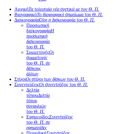
Αρχική
Τα τελευταία νέα σχετικά με τον Θ. Π.
Βιογραφικό
Το βιογραφικό σημείωμα του Θ. Π.
Δισκογραφία
Όλη η δισκογραφία του Θ. Π.
Προσωπική
δισκογραφία
Η
προσωπική
δισκογραφία
του Θ. Π.
Συμμετοχές
Οι
συμμετοχές
του Θ. Π. σε
δίσκους
άλλων
Στίχοι
Οι στίχοι των δίσκων του Θ. Π.
Συνεντεύξεις
Οι συνεντεύξεις του Θ. Π.
Δελτία
τύπου
Δελτία
τύπου
συναυλιών
του Θ. Π.
Εφημερίδες
Συνεντεύξεις
του Θ. Π. σε
εφημερίδες
Περιοδικά
Συνεντεύξεις