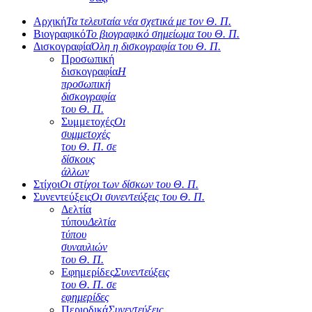
Αρχική
Τα τελευταία νέα σχετικά με τον Θ. Π.
Βιογραφικό
Το βιογραφικό σημείωμα του Θ. Π.
Δισκογραφία
Όλη η δισκογραφία του Θ. Π.
Προσωπική
δισκογραφία
Η
προσωπική
δισκογραφία
του Θ. Π.
Συμμετοχές
Οι
συμμετοχές
του Θ. Π. σε
δίσκους
άλλων
Στίχοι
Οι στίχοι των δίσκων του Θ. Π.
Συνεντεύξεις
Οι συνεντεύξεις του Θ. Π.
Δελτία
τύπου
Δελτία
τύπου
συναυλιών
του Θ. Π.
Εφημερίδες
Συνεντεύξεις
του Θ. Π. σε
εφημερίδες
Περιοδικά
Συνεντεύξεις