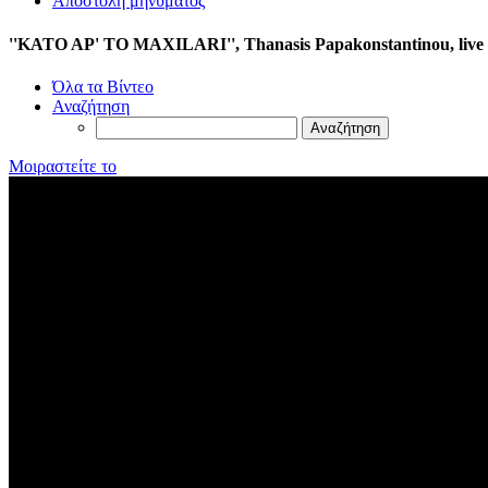
Αποστολή μηνύματος
''KATO AP' TO MAXILARI'', Thanasis Papakonstantinou, live I
Όλα τα Βίντεο
Αναζήτηση
Μοιραστείτε το