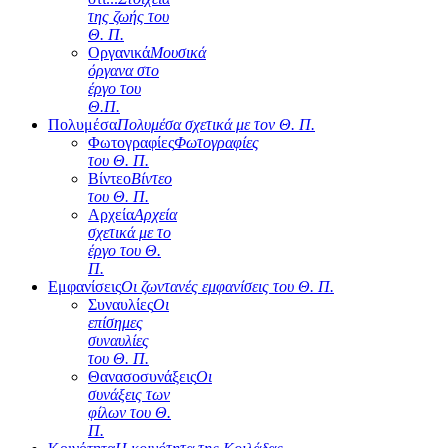
της ζωής του
Θ. Π.
Οργανικά
Μουσικά
όργανα στο
έργο του
Θ.Π.
Πολυμέσα
Πολυμέσα σχετικά με τον Θ. Π.
Φωτογραφίες
Φωτογραφίες
του Θ. Π.
Βίντεο
Βίντεο
του Θ. Π.
Αρχεία
Αρχεία
σχετικά με το
έργο του Θ.
Π.
Εμφανίσεις
Οι ζωντανές εμφανίσεις του Θ. Π.
Συναυλίες
Οι
επίσημες
συναυλίες
του Θ. Π.
Θανασοσυνάξεις
Οι
συνάξεις των
φίλων του Θ.
Π.