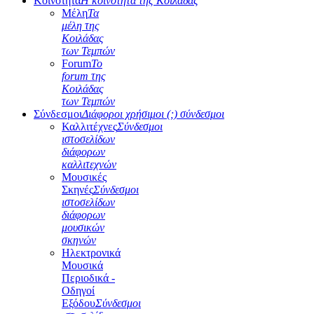
Κοινότητα
Η κοινότητα της Κοιλάδας
Μέλη
Τα
μέλη της
Κοιλάδας
των Τεμπών
Forum
Το
forum της
Κοιλάδας
των Τεμπών
Σύνδεσμοι
Διάφοροι χρήσιμοι (;) σύνδεσμοι
Καλλιτέχνες
Σύνδεσμοι
ιστοσελίδων
διάφορων
καλλιτεχνών
Μουσικές
Σκηνές
Σύνδεσμοι
ιστοσελίδων
διάφορων
μουσικών
σκηνών
Ηλεκτρονικά
Μουσικά
Περιοδικά -
Οδηγοί
Εξόδου
Σύνδεσμοι