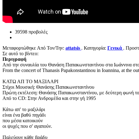
39598 προβολές
Μεταφορτώθηκε Από Τον/Την:
attatsis
. Κατηγορία:
Γενικά
. Προστ
Σε αυτό το βίντεο:
Περιγραφή
Από την συναυλία του Θανάση Παπακωνσταντίνου στα Ιωάννινα σ
From the concert of Thanasis Papakonstantinou in Ioannina, at th
ΚΑΤΩ ΑΠ ΤΟ ΜΑΞΙΛΑΡΙ
Στίχοι Μουσική: Θανάσης Παπακωνσταντίνου
Πρώτη εκτέλεση: Θανάσης Παπακωνσταντίνου, με δεύτερη φωνή 
Από το CD: Στην Ανδρομέδα και στην γή 1995
Κάτω απ' το μαξιλάρι
είναι ένα βαθύ πηγάδι
που μέσα κατοικούν
οι ψυχές που σ' αγαπούν.
Παλεύουν κάθε βράδυ