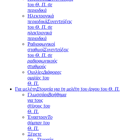
του Θ. Π. σε
περιοδικά
Ηλεκτρονικά
περιοδικά
Συνεντεύξεις
του Θ. Π. σε
ηλεκτρονικά
περιοδικά
Ραδιοφωνικοί
σταθμοί
Συνεντεύξεις
του Θ. Π. σε
ραδιοφωνικούς
σταθμούς
Ομιλίες
Διάφορες
ομιλίες του
Θ. Π.
Για μελέτη
Στοιχεία για τη μελέτη του έργου του Θ. Π.
Γλωσσάρι
Βοήθημα
για τους
στίχους του
Θ. Π.
Έναστρον
Το
σύμπαν του
Θ. Π.
Ξέρετε
ότι...
Στοιχεία