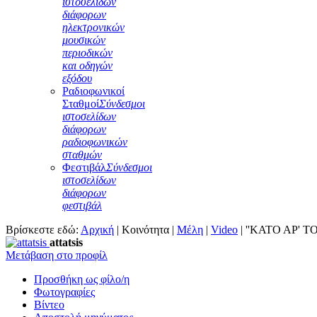
ιστοσελίδων
διάφορων
ηλεκτρονικών
μουσικών
περιοδικών
και οδηγών
εξόδου
Ραδιοφωνικοί
Σταθμοί
Σύνδεσμοι
ιστοσελίδων
διάφορων
ραδιοφωνικών
σταθμών
Φεστιβάλ
Σύνδεσμοι
ιστοσελίδων
διάφορων
φεστιβάλ
Βρίσκεστε εδώ:
Αρχική
|
Κοινότητα
|
Μέλη
|
Video
|
''KATO AP' TO 
attatsis
Μετάβαση στο προφίλ
Προσθήκη ως φίλο/η
Φωτογραφίες
Βίντεο