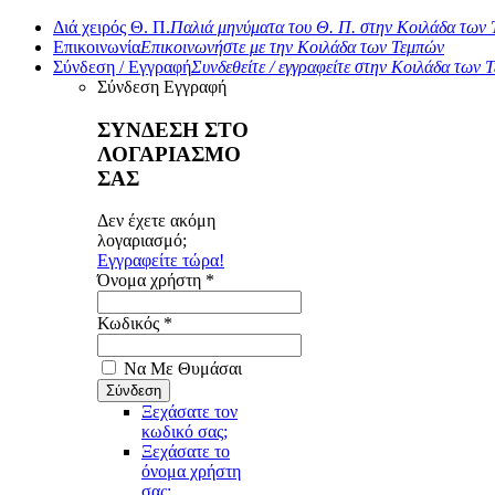
Διά χειρός Θ. Π.
Παλιά μηνύματα του Θ. Π. στην Κοιλάδα των
Επικοινωνία
Επικοινωνήστε με την Κοιλάδα των Τεμπών
Σύνδεση / Εγγραφή
Συνδεθείτε / εγγραφείτε στην Κοιλάδα των 
Σύνδεση
Εγγραφή
ΣΥΝΔΕΣΗ ΣΤΟ
ΛΟΓΑΡΙΑΣΜΟ
ΣΑΣ
Δεν έχετε ακόμη
λογαριασμό;
Εγγραφείτε τώρα!
Όνομα χρήστη *
Κωδικός *
Να Με Θυμάσαι
Ξεχάσατε τον
κωδικό σας;
Ξεχάσατε το
όνομα χρήστη
σας;