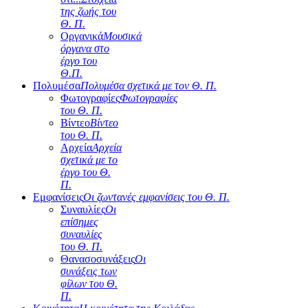
της ζωής του
Θ. Π.
Οργανικά
Μουσικά
όργανα στο
έργο του
Θ.Π.
Πολυμέσα
Πολυμέσα σχετικά με τον Θ. Π.
Φωτογραφίες
Φωτογραφίες
του Θ. Π.
Βίντεο
Βίντεο
του Θ. Π.
Αρχεία
Αρχεία
σχετικά με το
έργο του Θ.
Π.
Εμφανίσεις
Οι ζωντανές εμφανίσεις του Θ. Π.
Συναυλίες
Οι
επίσημες
συναυλίες
του Θ. Π.
Θανασοσυνάξεις
Οι
συνάξεις των
φίλων του Θ.
Π.