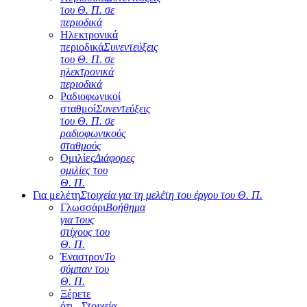
του Θ. Π. σε
περιοδικά
Ηλεκτρονικά
περιοδικά
Συνεντεύξεις
του Θ. Π. σε
ηλεκτρονικά
περιοδικά
Ραδιοφωνικοί
σταθμοί
Συνεντεύξεις
του Θ. Π. σε
ραδιοφωνικούς
σταθμούς
Ομιλίες
Διάφορες
ομιλίες του
Θ. Π.
Για μελέτη
Στοιχεία για τη μελέτη του έργου του Θ. Π.
Γλωσσάρι
Βοήθημα
για τους
στίχους του
Θ. Π.
Έναστρον
Το
σύμπαν του
Θ. Π.
Ξέρετε
ότι...
Στοιχεία