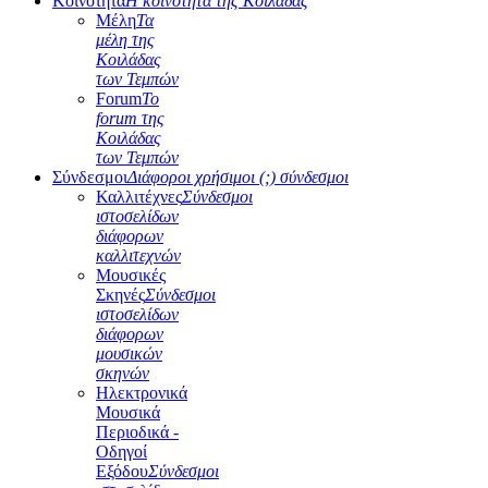
Κοινότητα
Η κοινότητα της Κοιλάδας
Μέλη
Τα
μέλη της
Κοιλάδας
των Τεμπών
Forum
Το
forum της
Κοιλάδας
των Τεμπών
Σύνδεσμοι
Διάφοροι χρήσιμοι (;) σύνδεσμοι
Καλλιτέχνες
Σύνδεσμοι
ιστοσελίδων
διάφορων
καλλιτεχνών
Μουσικές
Σκηνές
Σύνδεσμοι
ιστοσελίδων
διάφορων
μουσικών
σκηνών
Ηλεκτρονικά
Μουσικά
Περιοδικά -
Οδηγοί
Εξόδου
Σύνδεσμοι