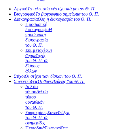
Αρχική
Τα τελευταία νέα σχετικά με τον Θ. Π.
Βιογραφικό
Το βιογραφικό σημείωμα του Θ. Π.
Δισκογραφία
Όλη η δισκογραφία του Θ. Π.
Προσωπική
δισκογραφία
Η
προσωπική
δισκογραφία
του Θ. Π.
Συμμετοχές
Οι
συμμετοχές
του Θ. Π. σε
δίσκους
άλλων
Στίχοι
Οι στίχοι των δίσκων του Θ. Π.
Συνεντεύξεις
Οι συνεντεύξεις του Θ. Π.
Δελτία
τύπου
Δελτία
τύπου
συναυλιών
του Θ. Π.
Εφημερίδες
Συνεντεύξεις
του Θ. Π. σε
εφημερίδες
Περιοδικά
Συνεντεύξεις