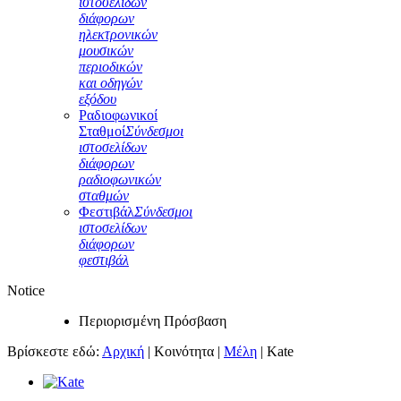
ιστοσελίδων
διάφορων
ηλεκτρονικών
μουσικών
περιοδικών
και οδηγών
εξόδου
Ραδιοφωνικοί
Σταθμοί
Σύνδεσμοι
ιστοσελίδων
διάφορων
ραδιοφωνικών
σταθμών
Φεστιβάλ
Σύνδεσμοι
ιστοσελίδων
διάφορων
φεστιβάλ
Notice
Περιορισμένη Πρόσβαση
Βρίσκεστε εδώ:
Αρχική
|
Κοινότητα
|
Μέλη
|
Kate