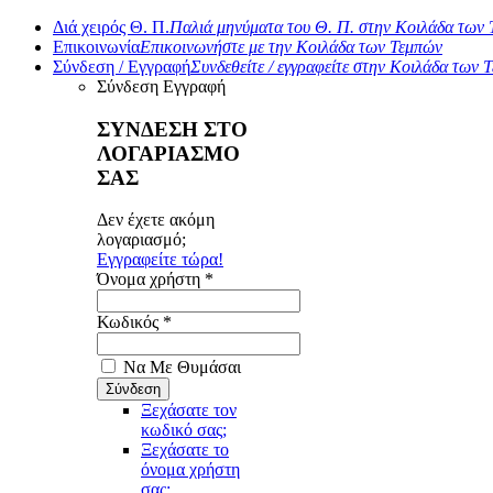
Διά χειρός Θ. Π.
Παλιά μηνύματα του Θ. Π. στην Κοιλάδα των
Επικοινωνία
Επικοινωνήστε με την Κοιλάδα των Τεμπών
Σύνδεση / Εγγραφή
Συνδεθείτε / εγγραφείτε στην Κοιλάδα των 
Σύνδεση
Εγγραφή
ΣΥΝΔΕΣΗ ΣΤΟ
ΛΟΓΑΡΙΑΣΜΟ
ΣΑΣ
Δεν έχετε ακόμη
λογαριασμό;
Εγγραφείτε τώρα!
Όνομα χρήστη *
Κωδικός *
Να Με Θυμάσαι
Ξεχάσατε τον
κωδικό σας;
Ξεχάσατε το
όνομα χρήστη
σας;