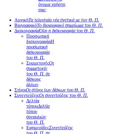
όνομα χρήστη
σας;
Αρχική
Τα τελευταία νέα σχετικά με τον Θ. Π.
Βιογραφικό
Το βιογραφικό σημείωμα του Θ. Π.
Δισκογραφία
Όλη η δισκογραφία του Θ. Π.
Προσωπική
δισκογραφία
Η
προσωπική
δισκογραφία
του Θ. Π.
Συμμετοχές
Οι
συμμετοχές
του Θ. Π. σε
δίσκους
άλλων
Στίχοι
Οι στίχοι των δίσκων του Θ. Π.
Συνεντεύξεις
Οι συνεντεύξεις του Θ. Π.
Δελτία
τύπου
Δελτία
τύπου
συναυλιών
του Θ. Π.
Εφημερίδες
Συνεντεύξεις
του Θ. Π. σε