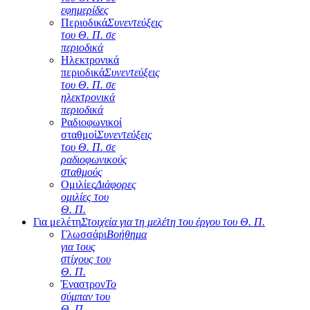
εφημερίδες
Περιοδικά
Συνεντεύξεις
του Θ. Π. σε
περιοδικά
Ηλεκτρονικά
περιοδικά
Συνεντεύξεις
του Θ. Π. σε
ηλεκτρονικά
περιοδικά
Ραδιοφωνικοί
σταθμοί
Συνεντεύξεις
του Θ. Π. σε
ραδιοφωνικούς
σταθμούς
Ομιλίες
Διάφορες
ομιλίες του
Θ. Π.
Για μελέτη
Στοιχεία για τη μελέτη του έργου του Θ. Π.
Γλωσσάρι
Βοήθημα
για τους
στίχους του
Θ. Π.
Έναστρον
Το
σύμπαν του
Θ. Π.