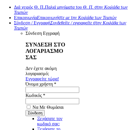
Διά χειρός Θ. Π.
Παλιά μηνύματα του Θ. Π. στην Κοιλάδα των
Τεμπών
Επικοινωνία
Επικοινωνήστε με την Κοιλάδα των Τεμπών
Σύνδεση / Εγγραφή
Συνδεθείτε / εγγραφείτε στην Κοιλάδα των
Τεμπών
Σύνδεση
Εγγραφή
ΣΥΝΔΕΣΗ ΣΤΟ
ΛΟΓΑΡΙΑΣΜΟ
ΣΑΣ
Δεν έχετε ακόμη
λογαριασμό;
Εγγραφείτε τώρα!
Όνομα χρήστη *
Κωδικός *
Να Με Θυμάσαι
Ξεχάσατε τον
κωδικό σας;
Ξεχάσατε το