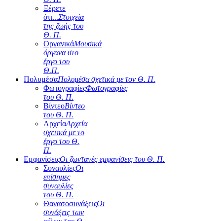
Ξέρετε
ότι...
Στοιχεία
της ζωής του
Θ. Π.
Οργανικά
Μουσικά
όργανα στο
έργο του
Θ.Π.
Πολυμέσα
Πολυμέσα σχετικά με τον Θ. Π.
Φωτογραφίες
Φωτογραφίες
του Θ. Π.
Βίντεο
Βίντεο
του Θ. Π.
Αρχεία
Αρχεία
σχετικά με το
έργο του Θ.
Π.
Εμφανίσεις
Οι ζωντανές εμφανίσεις του Θ. Π.
Συναυλίες
Οι
επίσημες
συναυλίες
του Θ. Π.
Θανασοσυνάξεις
Οι
συνάξεις των