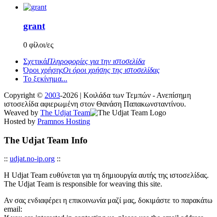
grant
0 φίλοι/ες
Σχετικά
Πληροφορίες για την ιστοσελίδα
Όροι χρήσης
Οι όροι χρήσης της ιστοσελίδας
Το ξεκίνημα...
Copyright ©
2003
-2026 | Κοιλάδα των Τεμπών - Ανεπίσημη
ιστοσελίδα αφιερωμένη στον Θανάση Παπακωνσταντίνου.
Weaved by
The Udjat Team
Hosted by
Pramnos Hosting
The Udjat Team Info
::
udjat.no-ip.org
::
Η Udjat Team ευθύνεται για τη δημιουργία αυτής της ιστοσελίδας.
The Udjat Team is responsible for weaving this site.
Αν σας ενδιαφέρει η επικοινωνία μαζί μας, δοκιμάστε το παρακάτω
email: