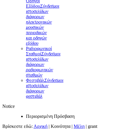
Οδηγοί
Εξόδου
Σύνδεσμοι
ιστοσελίδων
διάφορων
ηλεκτρονικών
μουσικών
περιοδικών
και οδηγών
εξόδου
Ραδιοφωνικοί
Σταθμοί
Σύνδεσμοι
ιστοσελίδων
διάφορων
ραδιοφωνικών
σταθμών
Φεστιβάλ
Σύνδεσμοι
ιστοσελίδων
διάφορων
φεστιβάλ
Notice
Περιορισμένη Πρόσβαση
Βρίσκεστε εδώ:
Αρχική
|
Κοινότητα
|
Μέλη
|
grant