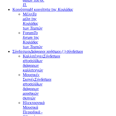
φίλων του Θ.
Π.
Κοινότητα
Η κοινότητα της Κοιλάδας
Μέλη
Τα
μέλη της
Κοιλάδας
των Τεμπών
Forum
Το
forum της
Κοιλάδας
των Τεμπών
Σύνδεσμοι
Διάφοροι χρήσιμοι (;) σύνδεσμοι
Καλλιτέχνες
Σύνδεσμοι
ιστοσελίδων
διάφορων
καλλιτεχνών
Μουσικές
Σκηνές
Σύνδεσμοι
ιστοσελίδων
διάφορων
μουσικών
σκηνών
Ηλεκτρονικά
Μουσικά
Περιοδικά -